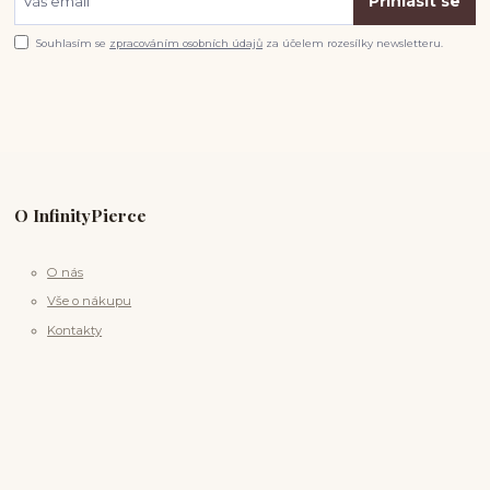
Přihlásit se
Souhlasím se
zpracováním osobních údajů
za účelem rozesílky newsletteru.
O InfinityPierce
O nás
Vše o nákupu
Kontakty