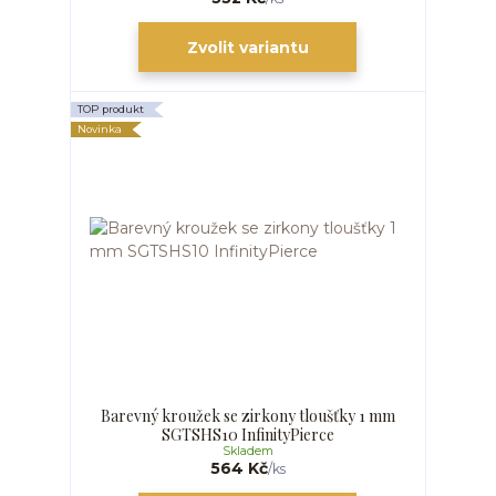
Zvolit variantu
TOP produkt
Novinka
Barevný kroužek se zirkony tloušťky 1 mm
SGTSHS10 InfinityPierce
Skladem
564 Kč
/
ks