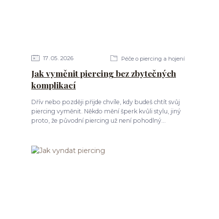
17
05
2026
Péče o piercing a hojení
Jak vyměnit piercing bez zbytečných
komplikací
Dřív nebo později přijde chvíle, kdy budeš chtít svůj
piercing vyměnit. Někdo mění šperk kvůli stylu, jiný
proto, že původní piercing už není pohodlný...