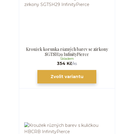
Kroužek korunka různých barev se zirkony
SGTSH29 InfinityPierce
Skladem
354 Kč
/
ks
Zvolit variantu