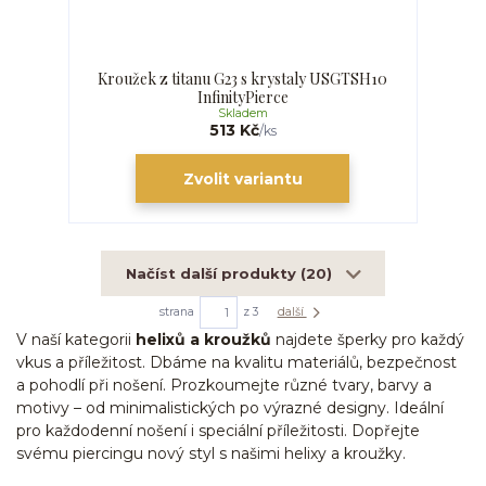
Kroužek z titanu G23 s krystaly USGTSH10
InfinityPierce
Skladem
513 Kč
/
ks
Zvolit variantu
Načíst další produkty (20)
strana
z 3
další
V naší kategorii
helixů a kroužků
najdete šperky pro každý
vkus a příležitost. Dbáme na kvalitu materiálů, bezpečnost
a pohodlí při nošení. Prozkoumejte různé tvary, barvy a
motivy – od minimalistických po výrazné designy. Ideální
pro každodenní nošení i speciální příležitosti. Dopřejte
svému piercingu nový styl s našimi helixy a kroužky.