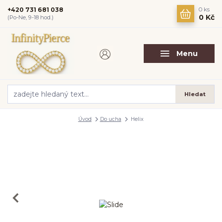
+420 731 681 038
0
ks
0 Kč
(Po-Ne, 9-18 hod.)
Menu
Hledat
Úvod
Do ucha
Helix