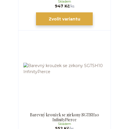
Skladem
947 Kč
/
ks
Zvolit variantu
Barevný kroužek se zirkony SGTSH10
InfinityPierce
Skladem
552 Kč
/
ks