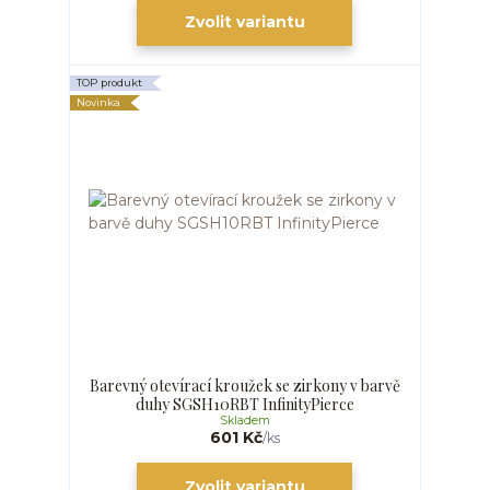
Zvolit variantu
TOP produkt
Novinka
Barevný otevírací kroužek se zirkony v barvě
duhy SGSH10RBT InfinityPierce
Skladem
601 Kč
/
ks
Zvolit variantu