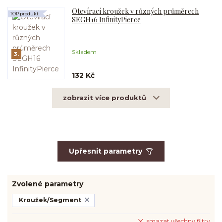
Otevírací kroužek v různých průměrech
TOP produkt
SEGH16 InfinityPierce
Skladem
3.
132 Kč
zobrazit více produktů
Upřesnit parametry
Zvolené parametry
Kroužek/Segment
smazat všechny filtry