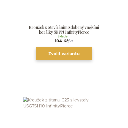
Kroužek s otevíráním zdobený vnějšími
korálky SEPN InfinityPierce
Skladem
104 Kč
/
ks
Zvolit variantu