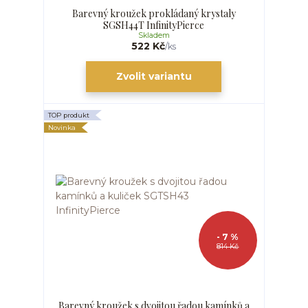
Barevný kroužek prokládaný krystaly
SGSH44T InfinityPierce
Skladem
522 Kč
/
ks
Zvolit variantu
TOP produkt
Novinka
- 7 %
814 Kč
Barevný kroužek s dvojitou řadou kamínků a