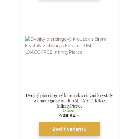
Dvojitý piercingový kroužek s čirými krystaly
z chirurgické oceli 316L LXACCKR02
InfinityPierce
Skladem
428 Kč
/
ks
Zvolit variantu