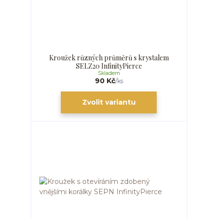
Kroužek různých průměrů s krystalem
SELZ20 InfinityPierce
Skladem
90 Kč
/
ks
Zvolit variantu