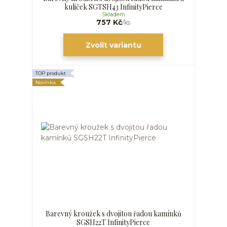
kuliček SGTSH43 InfinityPierce
Skladem
757 Kč
/
ks
Zvolit variantu
TOP produkt
Novinka
Barevný kroužek s dvojitou řadou kamínků
SGSH22T InfinityPierce