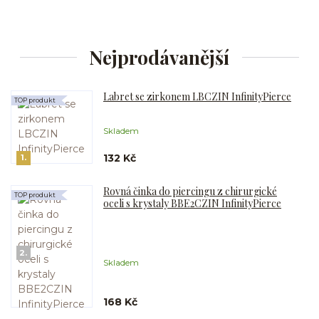
Nejprodávanější
Labret se zirkonem LBCZIN InfinityPierce
TOP produkt
Skladem
132 Kč
1.
Rovná činka do piercingu z chirurgické
TOP produkt
oceli s krystaly BBE2CZIN InfinityPierce
2.
Skladem
168 Kč