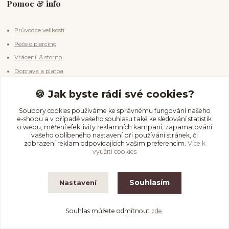
Pomoc & info
Průvodce velikostí
Péče o piercing
Vrácení & storno
Doprava a platba
🍪 Jak byste rádi své cookies?
Kde nás najdete
Soubory cookies používáme ke správnému fungování našeho
e-shopu a v případě vašeho souhlasu také ke sledování statistik
o webu, měření efektivity reklamních kampaní, zapamatování
Na Olmovci 1454
vašeho oblíbeného nastavení při používání stránek, či
zobrazení reklam odpovídajících vašim preferencím.
Více k
Orlová Lutyně, 735 14
využití cookies
Souhlasím
Nastavení
Kontakty
Souhlas můžete odmítnout
zde
.
InfinityPierce