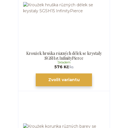
Kroužek hruška různých délek se krystaly
SGSH15 InfinityPierce
Skladem
576 Kč
/
ks
Zvolit variantu