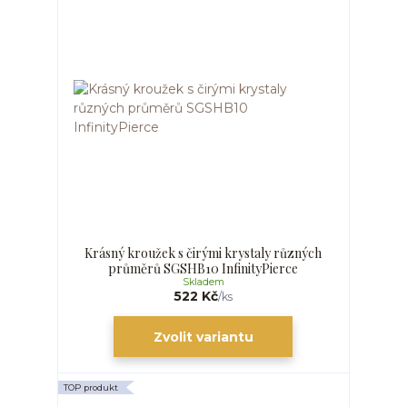
Krásný kroužek s čirými krystaly různých
průměrů SGSHB10 InfinityPierce
Skladem
522 Kč
/
ks
Zvolit variantu
TOP produkt