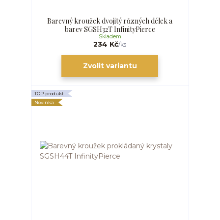
Barevný kroužek dvojitý různých délek a
barev SGSH32T InfinityPierce
Skladem
234 Kč
/
ks
Zvolit variantu
TOP produkt
Novinka