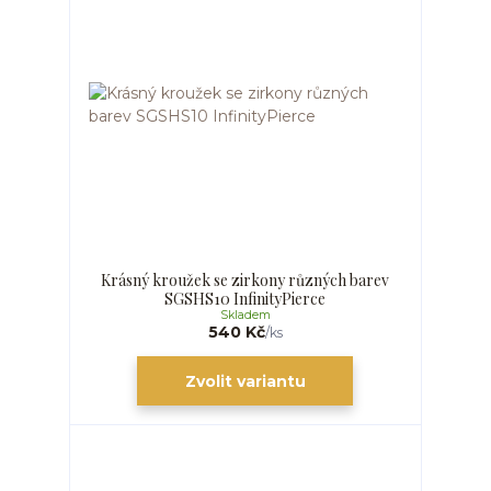
Krásný kroužek se zirkony různých barev
SGSHS10 InfinityPierce
Skladem
540 Kč
/
ks
Zvolit variantu