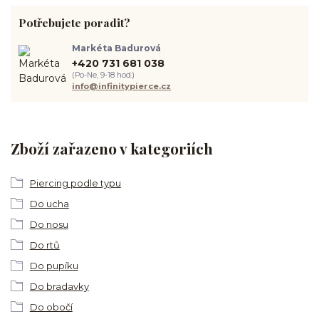
Potřebujete poradit?
Markéta Badurová
+420 731 681 038
(Po-Ne, 9-18 hod.)
info@infinitypierce.cz
Zboží zařazeno v kategoriích
Piercing podle typu
Do ucha
Do nosu
Do rtů
Do pupíku
Do bradavky
Do obočí