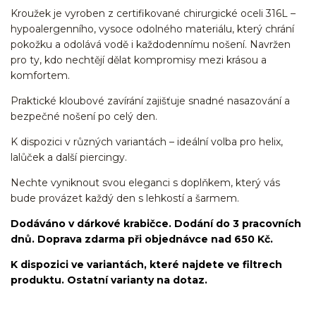
Kroužek je vyroben z certifikované chirurgické oceli 316L –
hypoalergenního, vysoce odolného materiálu, který chrání
pokožku a odolává vodě i každodennímu nošení. Navržen
pro ty, kdo nechtějí dělat kompromisy mezi krásou a
komfortem.
Praktické kloubové zavírání zajišťuje snadné nasazování a
bezpečné nošení po celý den.
K dispozici v různých variantách – ideální volba pro helix,
lalůček a další piercingy.
Nechte vyniknout svou eleganci s doplňkem, který vás
bude provázet každý den s lehkostí a šarmem.
Dodáváno v dárkové krabičce. Dodání do 3 pracovních
dnů. Doprava zdarma při objednávce nad 650 Kč.
K dispozici ve variantách, které najdete ve filtrech
produktu. Ostatní varianty na dotaz.
kroužek/segment/ring/segmentový kroužek/clicker/Do