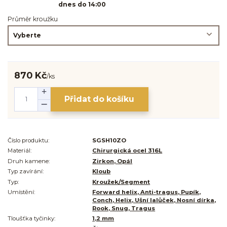
dnes do 14:00
Průměr kroužku
870 Kč
/
ks
Přidat do košíku
Číslo produktu:
SGSH10ZO
Materiál:
Chirurgická ocel 316L
Druh kamene:
Zirkon, Opál
Typ zavírání:
Kloub
Typ:
Kroužek/Segment
Umístění:
Forward helix, Anti-tragus, Pupík,
Conch, Helix, Ušní lalůček, Nosní dírka,
Rook, Snug, Tragus
Tloušťka tyčinky:
1,2 mm