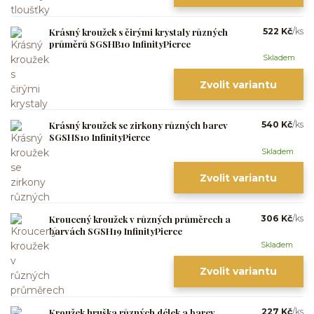
Krásný kroužek s čirými krystaly různých
522 Kč
/
ks
průměrů SGSHB10 InfinityPierce
Skladem
Zvolit variantu
Krásný kroužek se zirkony různých barev
540 Kč
/
ks
SGSHS10 InfinityPierce
Skladem
Zvolit variantu
Kroucený kroužek v různých průměrech a
306 Kč
/
ks
barvách SGSH19 InfinityPierce
Skladem
Zvolit variantu
Kroužek hruška různých délek a barev
227 Kč
/
ks