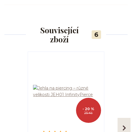
Související
6
zboží
- 20 %
25 Kč