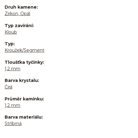
Druh kamene
Zirkon, Opál
Typ zavírání
Kloub
Typ
Kroužek/Segment
Tloušťka tyčinky
1,2 mm
Barva krystalu
Čirá
Průměr kamínku
1,2 mm
Barva materiálu
Stříbrná