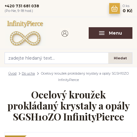
+420 731 681 038
0
ks
0 Kč
(Po-Ne, 9-18 hod.)
Menu
Hledat
Úvod
Do ucha
Ocelový kroužek prokládaný krystaly a opály SGSH10ZO
InfinityPierce
Ocelový kroužek
prokládaný krystaly a opály
SGSH10ZO InfinityPierce