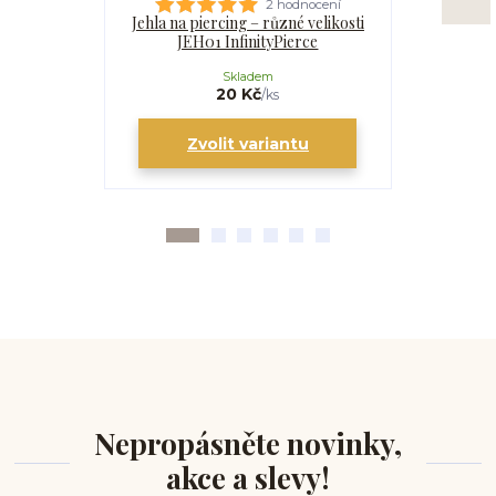
2 hodnocení
Jehla na piercing – různé velikosti
Kanyla
JEH01 InfinityPierce
I
Skladem
20 Kč
/
ks
Zvolit variantu
Zv
Nepropásněte novinky,
akce a slevy!