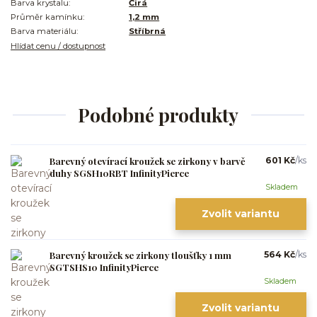
Barva krystalu:
Čirá
Průměr kamínku:
1,2 mm
Barva materiálu:
Stříbrná
Hlídat cenu / dostupnost
Podobné produkty
Barevný otevírací kroužek se zirkony v barvě
601 Kč
/
ks
duhy SGSH10RBT InfinityPierce
Skladem
Zvolit variantu
Barevný kroužek se zirkony tloušťky 1 mm
564 Kč
/
ks
SGTSHS10 InfinityPierce
Skladem
Zvolit variantu