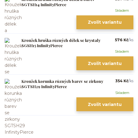
SGTSH14 InfinityPierce
Skladem
Zvolit variantu
Kroužek hruška různých délek se krystaly
576 Kč
/
ks
SGSH15 InfinityPierce
Skladem
Zvolit variantu
Kroužek korunka různých barev se zirkony
354 Kč
/
ks
SGTSH29 InfinityPierce
Skladem
Zvolit variantu