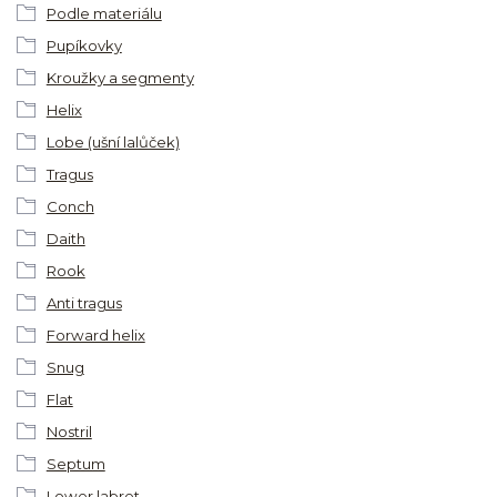
Podle materiálu
Pupíkovky
Kroužky a segmenty
Helix
Lobe (ušní lalůček)
Tragus
Conch
Daith
Rook
Anti tragus
Forward helix
Snug
Flat
Nostril
Septum
Lower labret