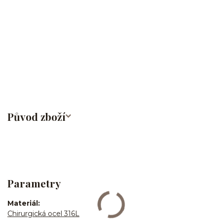
ucha/pupíkovka//pupek/pupík/helix/lobe/ušní
lalůček/tragus/conch/daith/rook/anti tragus/forward
helix/snug/flat/Do nosu/nostril/septum/bridge/do rtů/lower
labret/madonna/angel bites/snake bites/spides of viper
bites/medusa/do pupíku/do pupku/do bradavky/bradavka/do
obočí/chirurgická ocel/316L
Původ zboží
Parametry
Materiál
Chirurgická ocel 316L