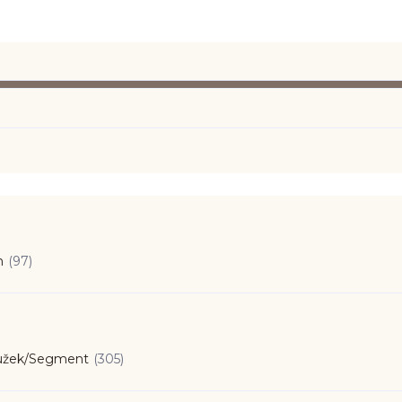
n
(97)
užek/Segment
(305)