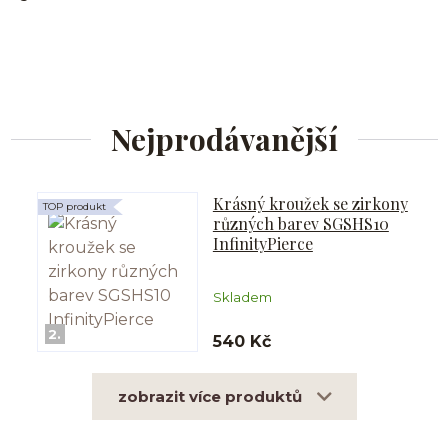
Nejprodávanější
Krásný kroužek se zirkony
TOP produkt
různých barev SGSHS10
InfinityPierce
Skladem
2.
540 Kč
zobrazit více produktů