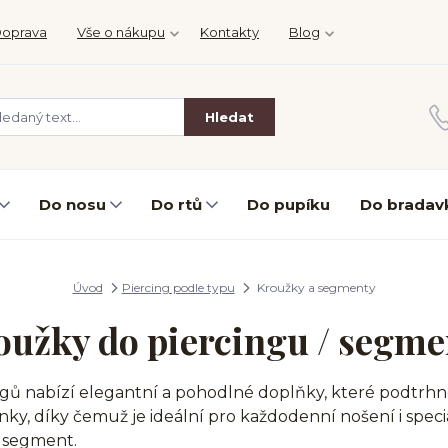
oprava
Vše o nákupu
Kontakty
Blog
Hledat
Do nosu
Do rtů
Do pupíku
Do bradav
Úvod
Piercing podle typu
Kroužky a segmenty
oužky do piercingu / segme
ů nabízí elegantní a pohodlné doplňky, které podtrhnou
, díky čemuž je ideální pro každodenní nošení i speciální
o segment.