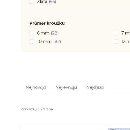
Zlatá
(66)
Průměr kroužku
6 mm
(28)
7 
10 mm
(82)
12 
Nejnovější
Nejlevnější
Nejdražší
Zobrazuji 1-20 z 54