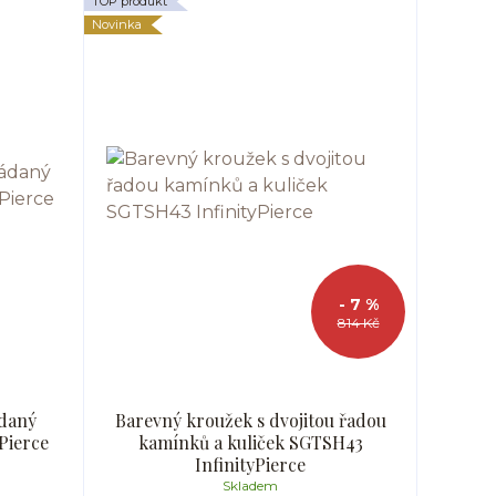
TOP produkt
Novinka
- 7 %
814 Kč
daný
Barevný kroužek s dvojitou řadou
Pierce
kamínků a kuliček SGTSH43
InfinityPierce
Skladem