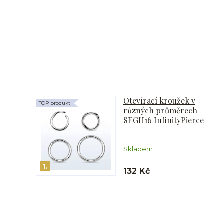
Otevírací kroužek v
TOP produkt
různých průměrech
SEGH16 InfinityPierce
Skladem
1.
132 Kč