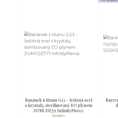
TOP produkt
Banánek z titanu G23 – leštěná ocel
Barevn
s krystaly, sterilizovaný EO plynem
d
ZUMCDZ771 InfinityPierce
Skladem