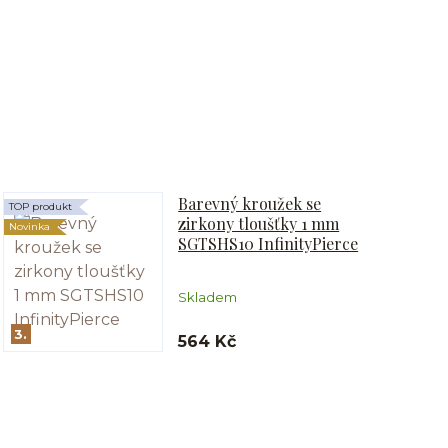
Barevný kroužek se
TOP produkt
zirkony tloušťky 1 mm
Novinka
SGTSHS10 InfinityPierce
Skladem
3.
564 Kč