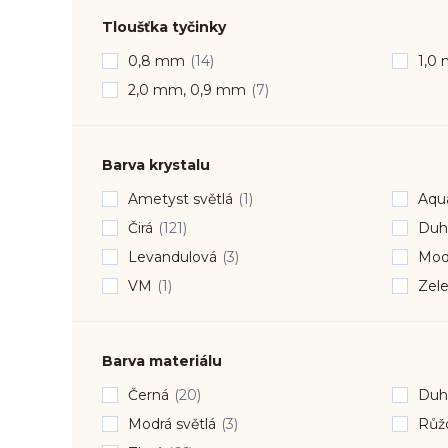
Tloušťka tyčinky
0,8 mm
(14)
1,0
2,0 mm, 0,9 mm
(7)
Barva krystalu
Ametyst světlá
(1)
Aqu
Čirá
(121)
Duh
Levandulová
(3)
Modr
VM
(1)
Zele
Barva materiálu
Černá
(20)
Duh
Modrá světlá
(3)
Růžo