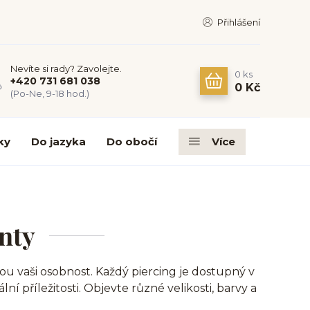
Přihlášení
Nevíte si rady? Zavolejte.
0
ks
+420 731 681 038
0 Kč
(Po-Ne, 9-18 hod.)
ky
Do jazyka
Do obočí
Více
nty
 vaši osobnost. Každý piercing je dostupný v
 příležitosti. Objevte různé velikosti, barvy a