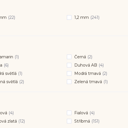
 mm
(22)
1,2 mm
(241)
amarin
(1)
Černá
(2)
a
(6)
Duhová AB
(4)
á světlá
(1)
Modrá tmavá
(2)
ná světlá
(2)
Zelená tmavá
(1)
ová
(4)
Fialová
(4)
vá zlatá
(12)
Stříbrná
(151)