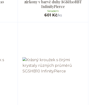
S10
zirkony v barvě duhy SGSH10RBT
InfinityPierce
Skladem
601 Kč
/
ks