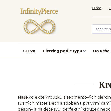
O nás
D
SLEVA
Piercing podle typu
Do ucha
Kr
Naše kolekce kroužků a segmentových piercing
různých materiálech a zdoben třpytivými kamínky
designy a najděte svůj perfektní kroužek neb