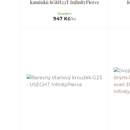
kamínků SGSH22T InfinityPierce
S
Skladem
947 Kč
/
ks