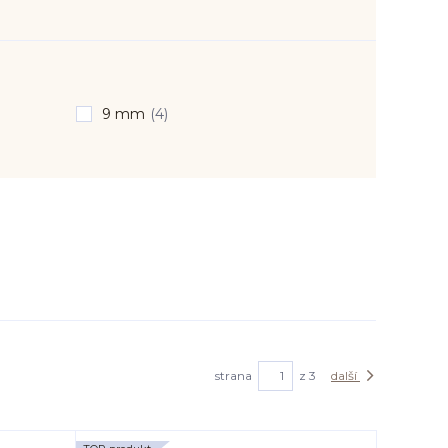
9 mm
(4)
strana
z 3
další