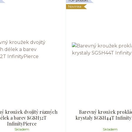
TOP produkt
Novinka
ý kroužek dvojitý různých
Barevný kroužek proklá
élek a barev SGSH32T
krystaly SGSH44T Infinity
InfinityPierce
Skladem
Skladem