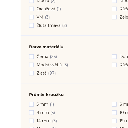
Modrá
(2)
Modr
Oranžová
(1)
Růžo
VM
(3)
Zele
Žlutá tmavá
(2)
Barva materiálu
Černá
(26)
Duh
Modrá světlá
(3)
Růžo
Zlatá
(97)
Průměr kroužku
5 mm
(1)
6 
9 mm
(5)
10 
14 mm
(3)
15 