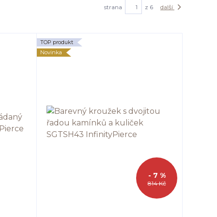
strana
z 6
další
TOP produkt
Novinka
- 7 %
814 Kč