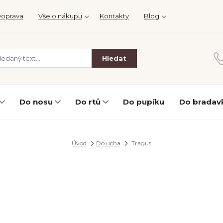
oprava
Vše o nákupu
Kontakty
Blog
Hledat
Do nosu
Do rtů
Do pupíku
Do bradav
Úvod
Do ucha
Tragus