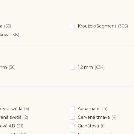
ka
(65)
Kroužek/Segment
(305)
kova
(38)
 mm
(56)
1,2 mm
(634)
yst světlá
(6)
Aquamarin
(4)
ená světlá
(2)
Červená tmavá
(4)
ová AB
(31)
Granátová
(6)