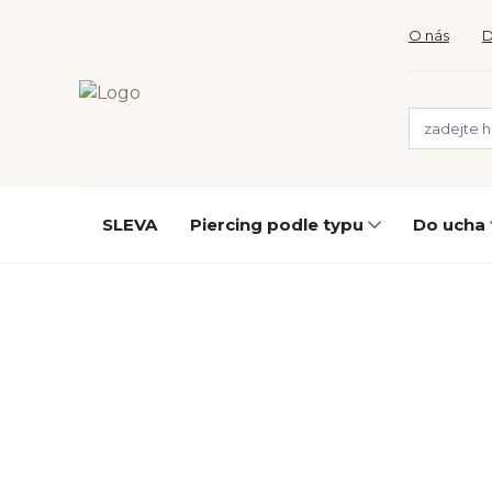
O nás
D
SLEVA
Piercing podle typu
Do ucha