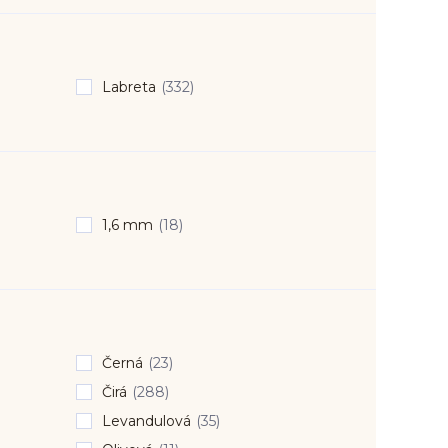
Labreta
(332)
1,6 mm
(18)
Černá
(23)
Čirá
(288)
Levandulová
(35)