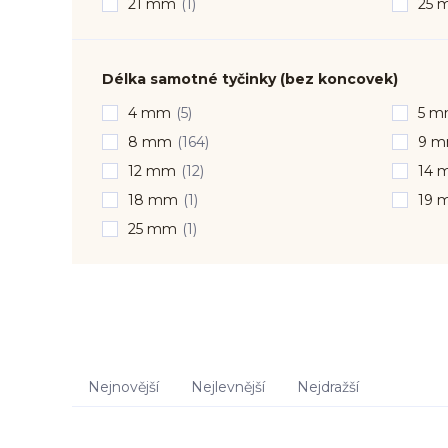
21 mm
(1)
25 
Délka samotné tyčinky (bez koncovek)
4 mm
(5)
5 
8 mm
(164)
9 
12 mm
(12)
14 
18 mm
(1)
19 
25 mm
(1)
Nejnovější
Nejlevnější
Nejdražší