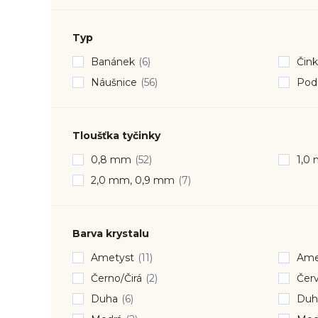
Typ
Banánek
(6)
Čin
Náušnice
(56)
Pod
Tloušťka tyčinky
0,8 mm
(52)
1,0
2,0 mm, 0,9 mm
(7)
Barva krystalu
Ametyst
(11)
Amet
Černo/Čirá
(2)
Červ
Duha
(6)
Duh