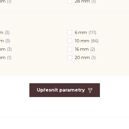
mm
(1)
28 mm
(1)
mm
(3)
6 mm
(111)
mm
(3)
10 mm
(86)
mm
(3)
16 mm
(2)
mm
(1)
20 mm
(1)
Upřesnit parametry