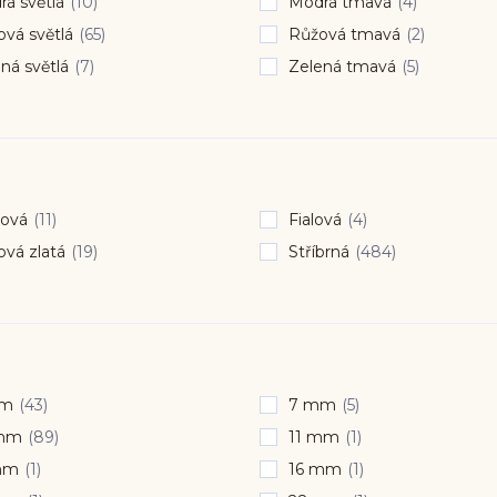
á světlá
(10)
Modrá tmavá
(4)
vá světlá
(65)
Růžová tmavá
(2)
ná světlá
(7)
Zelená tmavá
(5)
ová
(11)
Fialová
(4)
vá zlatá
(19)
Stříbrná
(484)
mm
(43)
7 mm
(5)
mm
(89)
11 mm
(1)
mm
(1)
16 mm
(1)