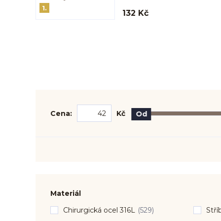
1.
132 Kč
Cena:
Kč
Od
Materiál
Chirurgická ocel 316L
(529)
Stří