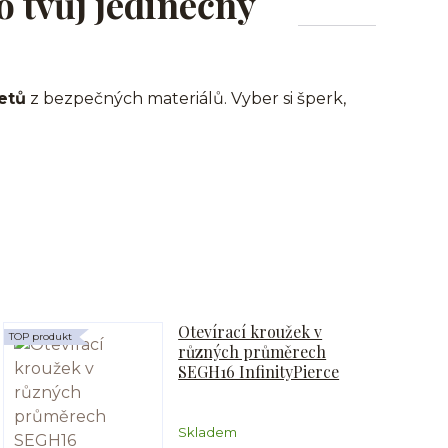
o tvůj jedinečný
etů
z bezpečných materiálů. Vyber si šperk,
Otevírací kroužek v
TOP produkt
různých průměrech
SEGH16 InfinityPierce
Skladem