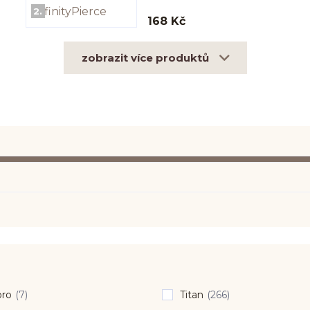
2.
168 Kč
zobrazit více produktů
bro
(7)
Titan
(266)