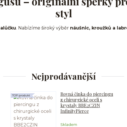
gusu – originální šperky pr
styl
lalůčku
. Nabízíme široký výběr
náušnic, kroužků a labr
Nejprodávanější
Rovná činka do piercingu
TOP produkt
z chirurgické oceli s
krystaly BBE2CZIN
InfinityPierce
Skladem