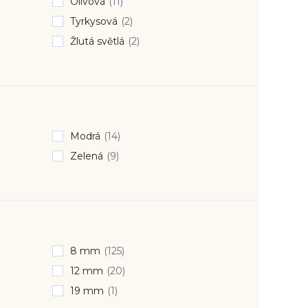
Olivová
(11)
Tyrkysová
(2)
Žlutá světlá
(2)
Modrá
(14)
Zelená
(9)
8 mm
(125)
12 mm
(20)
19 mm
(1)