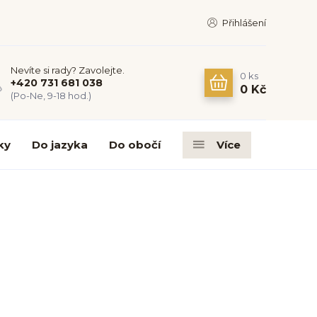
Přihlášení
Nevíte si rady? Zavolejte.
0
ks
+420 731 681 038
0 Kč
(Po-Ne, 9-18 hod.)
ky
Do jazyka
Do obočí
Více