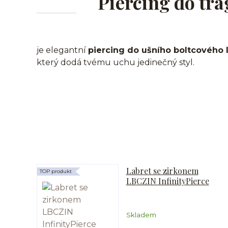
Piercing do tra
je elegantní
piercing do ušního boltcového 
který dodá tvému uchu jedinečný styl.
Labret se zirkonem
TOP produkt
LBCZIN InfinityPierce
Skladem