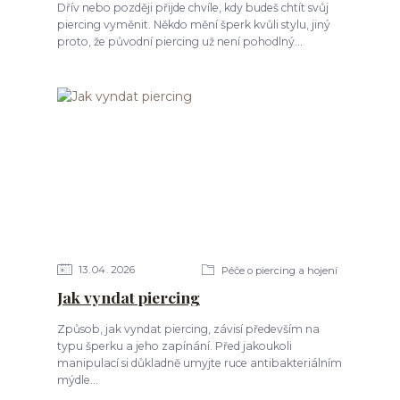
Dřív nebo později přijde chvíle, kdy budeš chtít svůj
piercing vyměnit. Někdo mění šperk kvůli stylu, jiný
proto, že původní piercing už není pohodlný...
13
04
2026
Péče o piercing a hojení
Jak vyndat piercing
Způsob, jak vyndat piercing, závisí především na
typu šperku a jeho zapínání. Před jakoukoli
manipulací si důkladně umyjte ruce antibakteriálním
mýdle...