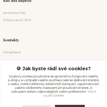
Kde nás najdete
Na Olmovci 1454
Orlová Lutyně, 735 14
Kontakty
InfinityPierce
Markéta Badurová
+420 731 681 038
🍪 Jak byste rádi své cookies?
(Po-Ne, 9-18 hod.)
Soubory cookies používáme ke správnému fungování našeho
e-shopu a v případě vašeho souhlasu také ke sledování statistik
info@infinitypierce.cz
o webu, měření efektivity reklamních kampaní, zapamatování
vašeho oblíbeného nastavení při používání stránek, či
zobrazení reklam odpovídajících vašim preferencím.
Více k
využití cookies