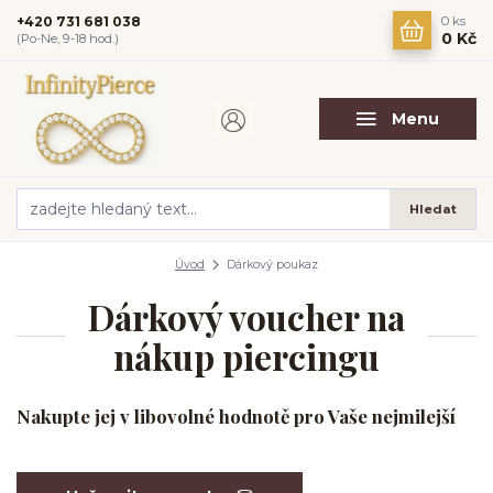
+420 731 681 038
0
ks
0 Kč
(Po-Ne, 9-18 hod.)
Menu
Hledat
Úvod
Dárkový poukaz
Dárkový voucher na
nákup piercingu
Nakupte jej v libovolné hodnotě pro Vaše nejmilejší