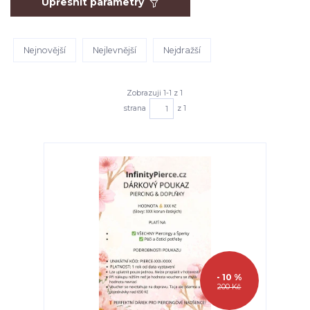
Upřesnit parametry
Nejnovější
Nejlevnější
Nejdražší
Zobrazuji 1-1 z 1
strana
z 1
- 10 %
200 Kč