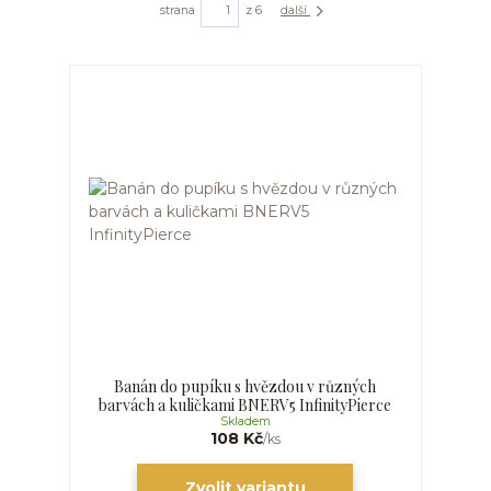
strana
z 6
další
Banán do pupíku s hvězdou v různých
barvách a kuličkami BNERV5 InfinityPierce
Skladem
108 Kč
/
ks
Zvolit variantu