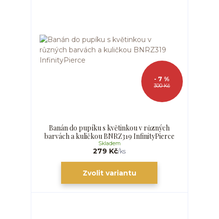
- 7 %
300 Kč
Banán do pupíku s květinkou v různých
barvách a kuličkou BNRZ319 InfinityPierce
Skladem
279 Kč
/
ks
Zvolit variantu