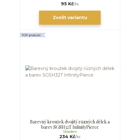
95 Kč
/
ks
Zvolit variantu
TOP produkt
Barevný kroužek dvojitý různých délek a
barev SGSH32T InfinityPierce
Skladem
234 Kč
/
ks