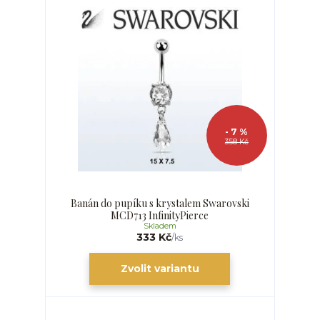
- 7 %
358 Kč
Banán do pupíku s krystalem Swarovski
MCD713 InfinityPierce
Skladem
333 Kč
/
ks
Zvolit variantu