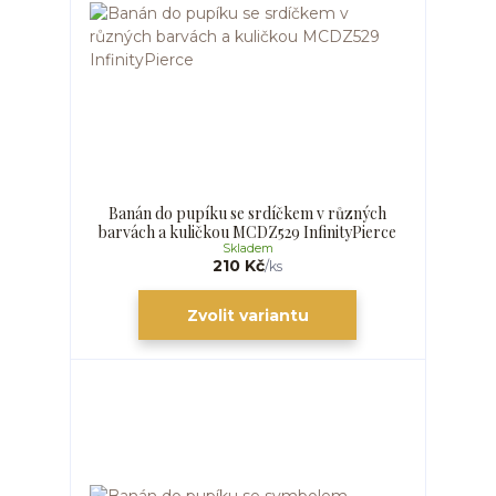
Banán do pupíku se srdíčkem v různých
barvách a kuličkou MCDZ529 InfinityPierce
Skladem
210 Kč
/
ks
Zvolit variantu