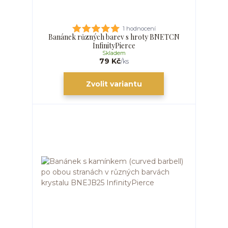
1 hodnocení
Banánek různých barev s hroty BNETCN
InfinityPierce
Skladem
79 Kč
/
ks
Zvolit variantu