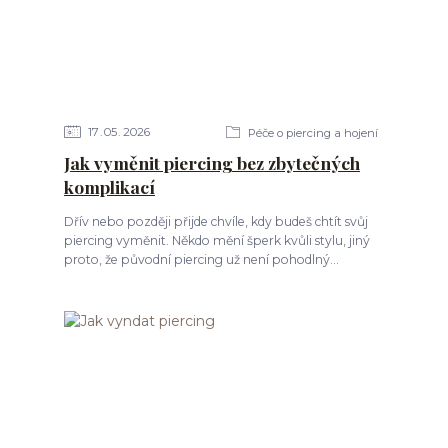
17
05
2026
Péče o piercing a hojení
Jak vyměnit piercing bez zbytečných
komplikací
Dřív nebo později přijde chvíle, kdy budeš chtít svůj
piercing vyměnit. Někdo mění šperk kvůli stylu, jiný
proto, že původní piercing už není pohodlný...