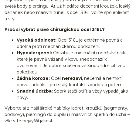
světě body piercingu. Ať už hledáte decentní kroužek, lesklý
banánek nebo masivní tunel, s ocelí 316L volíte spolehlivost
a styl.
Proč si vybrat právě chirurgickou ocel 316L?
Vysoká odolnost:
Ocel 316L je extrémně pevná a
odolná proti mechanickému poškození.
Hypoalergenní:
Obsahuje minimální množství niklu,
které je pevně vázané v kovu (nedochází k
uvolňování). Je dobře snášena většinou lidí s citlivou
pokožkou.
Žádná koroze:
Ocel
nerezaví
, nečerná a nemění
barvu – ideální i pro stálý kontakt s vodou a potem.
Snadná údržba:
Šperk stačí otřít a vždy vypadá jako
nový.
Vyberte si z naší široké nabídky labret, kroužků (segmenty,
podkovy), piercingů do pupíku i masivních šperků do ucha –
vše v té nejvyšší jakosti.