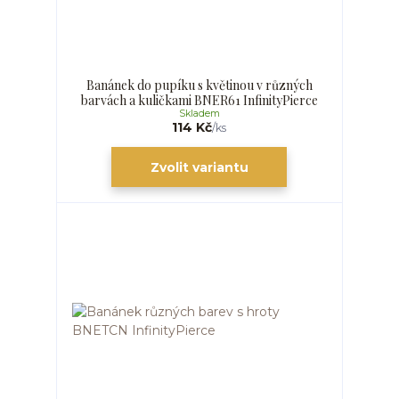
Banánek do pupíku s květinou v různých
barvách a kuličkami BNER61 InfinityPierce
Skladem
114 Kč
/
ks
Zvolit variantu