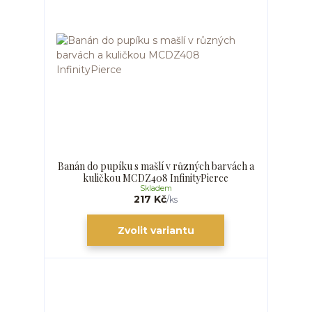
Banán do pupíku s mašlí v různých barvách a
kuličkou MCDZ408 InfinityPierce
Skladem
217 Kč
/
ks
Zvolit variantu