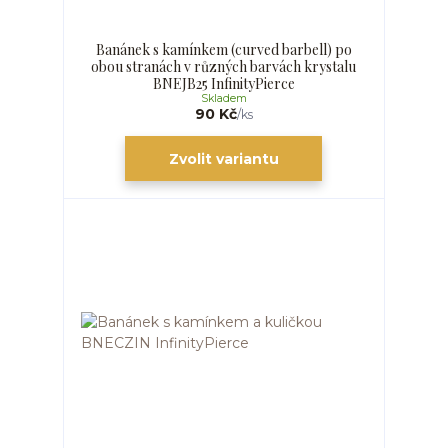
Banánek s kamínkem (curved barbell) po
obou stranách v různých barvách krystalu
BNEJB25 InfinityPierce
Skladem
90 Kč
/
ks
Zvolit variantu