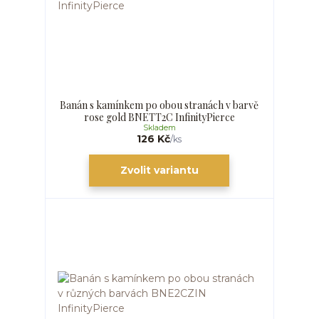
Banán s kamínkem po obou stranách v barvě
rose gold BNETT2C InfinityPierce
Skladem
126 Kč
/
ks
Zvolit variantu