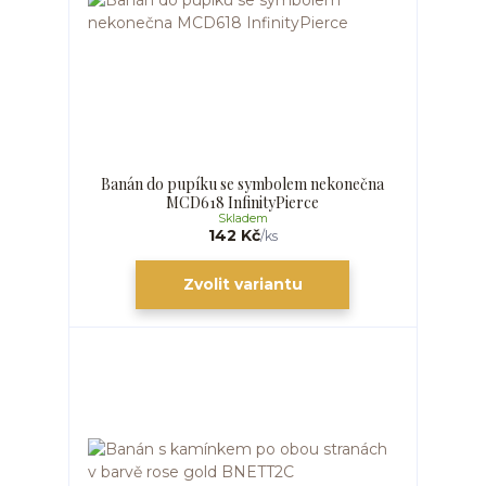
Banán do pupíku se symbolem nekonečna
MCD618 InfinityPierce
Skladem
142 Kč
/
ks
Zvolit variantu