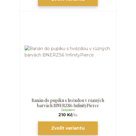
Banán do pupíku s hvězdou v různých
barvách BNERZS6 InfinityPierce
Skladem
210 Kč
/
ks
Zvolit variantu