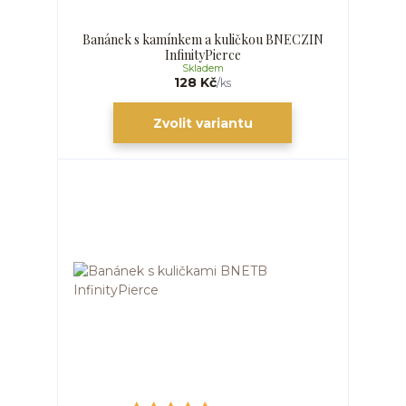
Banánek s kamínkem a kuličkou BNECZIN
InfinityPierce
Skladem
128 Kč
/
ks
Zvolit variantu