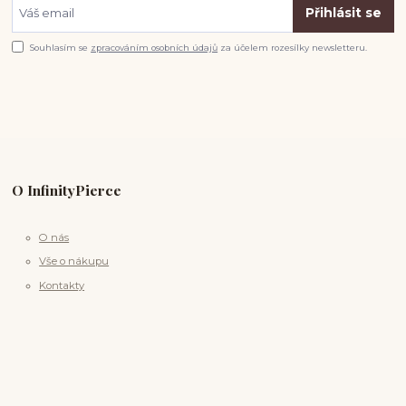
Přihlásit se
Souhlasím se
zpracováním osobních údajů
za účelem rozesílky newsletteru.
O InfinityPierce
O nás
Vše o nákupu
Kontakty