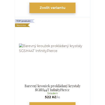
Zvolit variantu
TOP produkt
Novinka
Barevný kroužek prokládaný krystaly
SGSH44T InfinityPierce
Skladem
522 Kč
/
ks