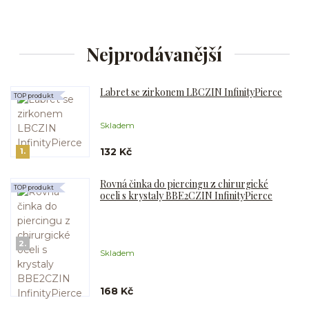
Nejprodávanější
Labret se zirkonem LBCZIN InfinityPierce
TOP produkt
Skladem
132 Kč
1.
Rovná činka do piercingu z chirurgické
TOP produkt
oceli s krystaly BBE2CZIN InfinityPierce
2.
Skladem
168 Kč