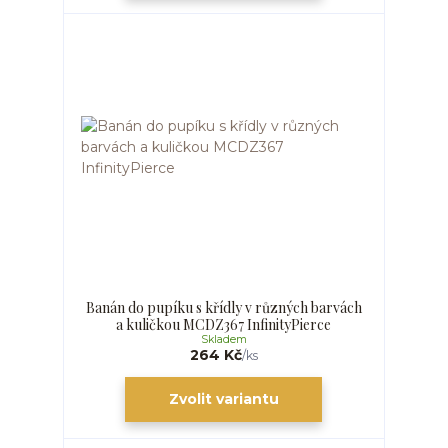
Banán do pupíku s křídly v různých barvách
a kuličkou MCDZ367 InfinityPierce
Skladem
264 Kč
/
ks
Zvolit variantu