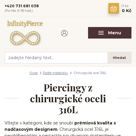
+420 731 681 038
0
ks
0 Kč
(Po-Ne, 9-18 hod.)
Menu
Hledat
Úvod
Podle materiálu
Chirurgická ocel 316L
Piercingy z
chirurgické oceli
316L
Vítejte v kategorii, kde se snoubí
prémiová kvalita s
nadčasovým designem
. Chirurgická ocel 316L je
nejoblíbenějším a nejčastěji používaným materiálem ve