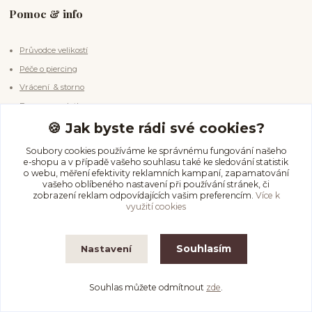
Pomoc & info
Průvodce velikostí
Péče o piercing
Vrácení & storno
Doprava a platba
🍪 Jak byste rádi své cookies?
Kde nás najdete
Soubory cookies používáme ke správnému fungování našeho
e-shopu a v případě vašeho souhlasu také ke sledování statistik
o webu, měření efektivity reklamních kampaní, zapamatování
vašeho oblíbeného nastavení při používání stránek, či
Na Olmovci 1454
zobrazení reklam odpovídajících vašim preferencím.
Více k
využití cookies
Orlová Lutyně, 735 14
Souhlasím
Nastavení
Kontakty
Souhlas můžete odmítnout
zde
.
InfinityPierce