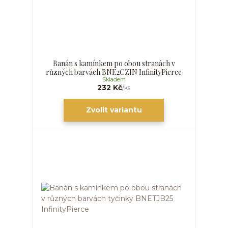
Banán s kamínkem po obou stranách v
různých barvách BNE2CZIN InfinityPierce
Skladem
232 Kč
/
ks
Zvolit variantu