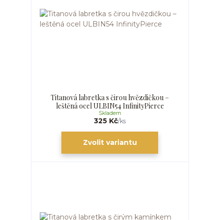
Titanová labretka s čirou hvězdičkou –
leštěná ocel ULBIN54 InfinityPierce
Skladem
325 Kč
/
ks
Zvolit variantu