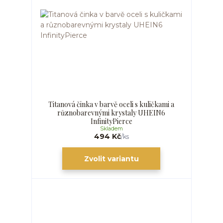
Titanová činka v barvě oceli s kuličkami a
různobarevnými krystaly UHEIN6
InfinityPierce
Skladem
494 Kč
/
ks
Zvolit variantu