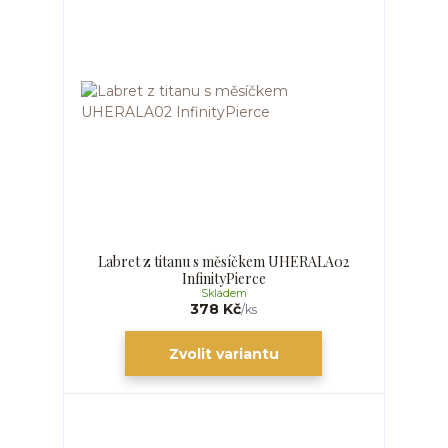
Labret z titanu s měsíčkem UHERALA02
InfinityPierce
Skladem
378 Kč
/
ks
Zvolit variantu