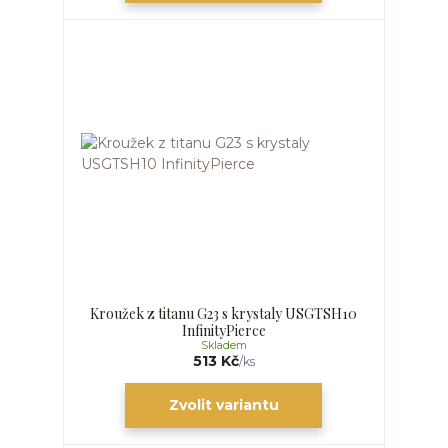
Kroužek z titanu G23 s krystaly USGTSH10
InfinityPierce
Skladem
513 Kč
/
ks
Zvolit variantu