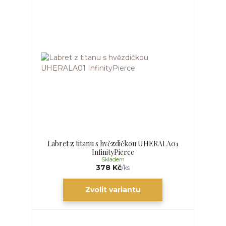
Labret z titanu s hvězdičkou UHERALA01
InfinityPierce
Skladem
378 Kč
/
ks
Zvolit variantu