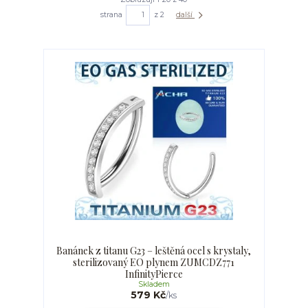
strana
z 2
další
Banánek z titanu G23 – leštěná ocel s krystaly,
sterilizovaný EO plynem ZUMCDZ771
InfinityPierce
Skladem
579 Kč
/
ks