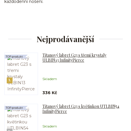
každodenní nošení.
Nejprodávanější
Titanový labret G23 s třemi krystaly
TOP produkt
ULBIN13 InfinityPierce
Skladem
1.
336 Kč
Titanový labret G23 s květinkou UTLBIN54
TOP produkt
InfinityPierce
Skladem