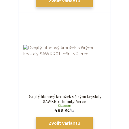
Zvolit variantu
Dvojitý titanový kroužek s čirými krystaly
SAWKR01 InfinityPierce
Skladem
489 Kč
/
ks
Zvolit variantu