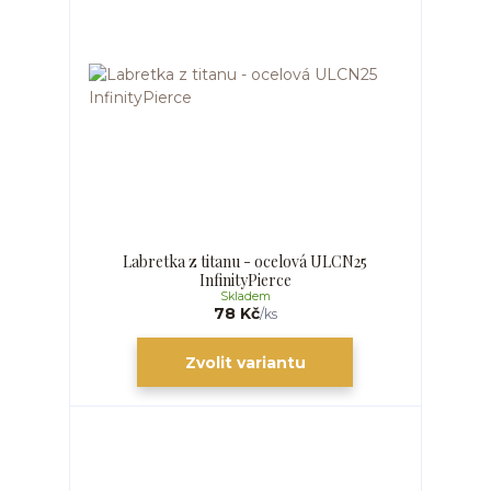
Labretka z titanu - ocelová ULCN25
InfinityPierce
Skladem
78 Kč
/
ks
Zvolit variantu