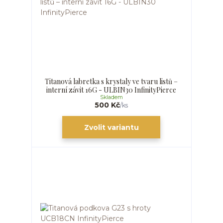
Titanová labretka s krystaly ve tvaru listů –
interní závit 16G - ULBIN30 InfinityPierce
Skladem
500 Kč
/
ks
Zvolit variantu