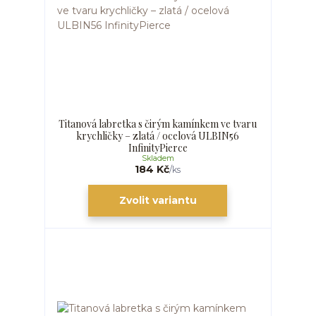
Titanová labretka s čirým kamínkem ve tvaru
krychličky – zlatá / ocelová ULBIN56
InfinityPierce
Skladem
184 Kč
/
ks
Zvolit variantu