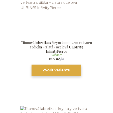
Titanová labretka s čirým kamínkem ve tvaru
srdíčka – zlatá / ocelová ULBIN55
InfinityPierce
Skladem
153 Kč
/
ks
Zvolit variantu