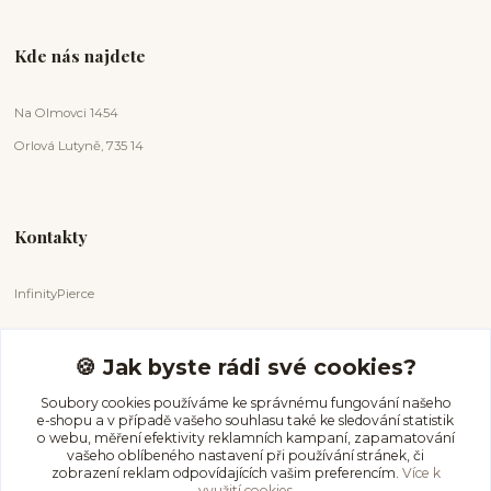
Kde nás najdete
Na Olmovci 1454
Orlová Lutyně, 735 14
Kontakty
InfinityPierce
Markéta Badurová
+420 731 681 038
🍪 Jak byste rádi své cookies?
(Po-Ne, 9-18 hod.)
Soubory cookies používáme ke správnému fungování našeho
e-shopu a v případě vašeho souhlasu také ke sledování statistik
info@infinitypierce.cz
o webu, měření efektivity reklamních kampaní, zapamatování
vašeho oblíbeného nastavení při používání stránek, či
zobrazení reklam odpovídajících vašim preferencím.
Více k
využití cookies