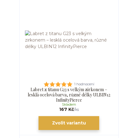
1 hodnocení
Labret z titanu G23 s velkým zirkonem –
lesklá ocelová barva, různé délky ULBIN12
InfinityPierce
Skladem
167 Kč
/
ks
Zvolit variantu