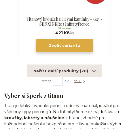
Titanový kroužek s čirými kamínky – G23 -
SENXINKR03 InfinityPierce
Skladem
421 Kč
/
ks
Zvolit variantu
Načíst další produkty (20)
strana
z 2
další
Vyber si šperk z titanu
Titan je lehký, hypoalergenní a odolný materiál, ideální pro
všechny typy piercingů. Na InfinityPierce.cz najdeš kvalitní
kroužky, labrety a náušnice
z titanu, vhodné pro
každodenní nošení a bezpečné pro citlivou pokožku. Vyber