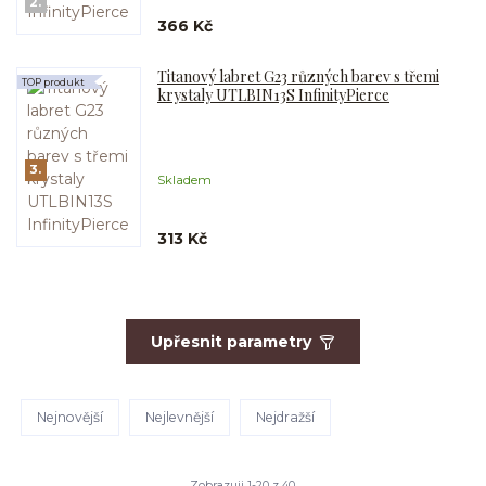
2.
366 Kč
Titanový labret G23 různých barev s třemi
TOP produkt
krystaly UTLBIN13S InfinityPierce
3.
Skladem
313 Kč
Upřesnit parametry
Nejnovější
Nejlevnější
Nejdražší
Zobrazuji 1-20 z 40