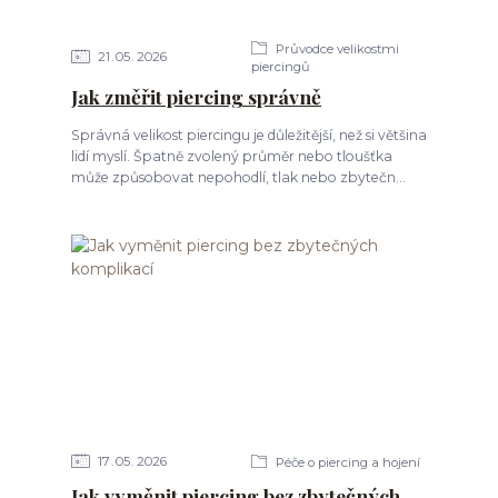
Průvodce velikostmi
21
05
2026
piercingů
Jak změřit piercing správně
Správná velikost piercingu je důležitější, než si většina
lidí myslí. Špatně zvolený průměr nebo tloušťka
může způsobovat nepohodlí, tlak nebo zbytečn...
17
05
2026
Péče o piercing a hojení
Jak vyměnit piercing bez zbytečných