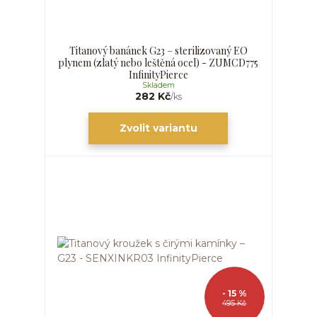
Titanový banánek G23 – sterilizovaný EO
plynem (zlatý nebo leštěná ocel) - ZUMCD775
InfinityPierce
Skladem
282 Kč
/
ks
Zvolit variantu
- 15 %
495 Kč