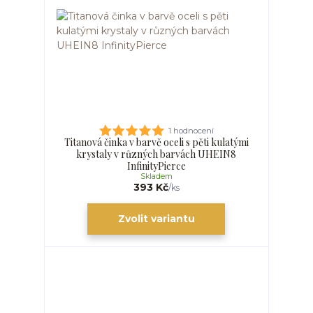
1 hodnocení
Titanová činka v barvě oceli s pěti kulatými
krystaly v různých barvách UHEIN8
InfinityPierce
Skladem
393 Kč
/
ks
Zvolit variantu