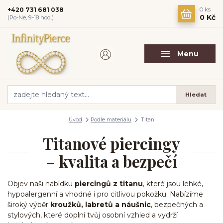
+420 731 681 038
0
ks
0 Kč
(Po-Ne, 9-18 hod.)
Menu
Hledat
Úvod
Podle materiálu
Titan
Titanové piercingy
– kvalita a bezpečí
Objev naši nabídku
piercingů z titanu
, které jsou lehké,
hypoalergenní a vhodné i pro citlivou pokožku. Nabízíme
široký výběr
kroužků, labretů a náušnic
, bezpečných a
stylových, které doplní tvůj osobní vzhled a vydrží