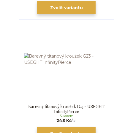
Zvolit variantu
Barevný titanový kroužek G23 - USEGHT
InfinityPierce
Skladem
243 Kč
/
ks