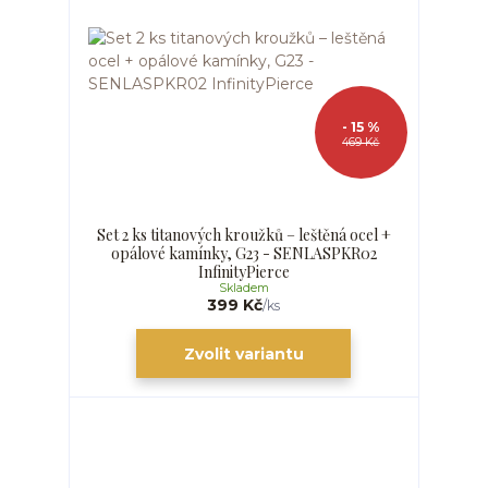
- 15 %
469 Kč
Set 2 ks titanových kroužků – leštěná ocel +
opálové kamínky, G23 - SENLASPKR02
InfinityPierce
Skladem
399 Kč
/
ks
Zvolit variantu