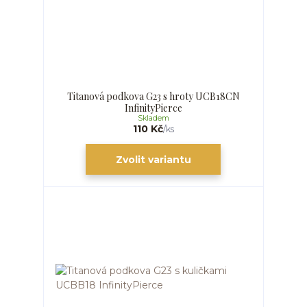
Titanová podkova G23 s hroty UCB18CN
InfinityPierce
Skladem
110 Kč
/
ks
Zvolit variantu