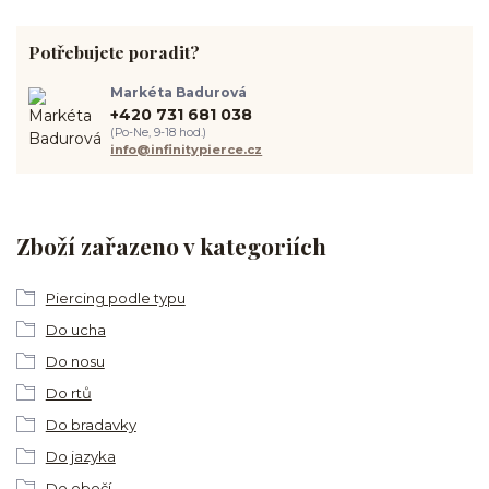
Potřebujete poradit?
Markéta Badurová
+420 731 681 038
(Po-Ne, 9-18 hod.)
info@infinitypierce.cz
Zboží zařazeno v kategoriích
Piercing podle typu
Do ucha
Do nosu
Do rtů
Do bradavky
Do jazyka
Do obočí