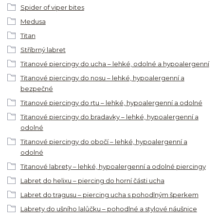
Spider of viper bites
Medusa
Titan
Stříbrný labret
Titanové piercingy do ucha – lehké, odolné a hypoalergenní
Titanové piercingy do nosu – lehké, hypoalergenní a
bezpečné
Titanové piercingy do rtu – lehké, hypoalergenní a odolné
Titanové piercingy do bradavky – lehké, hypoalergenní a
odolné
Titanové piercingy do obočí – lehké, hypoalergenní a
odolné
Titanové labrety – lehké, hypoalergenní a odolné piercingy
Labret do helixu – piercing do horní části ucha
Labret do tragusu – piercing ucha s pohodlným šperkem
Labrety do ušního lalůčku – pohodlné a stylové náušnice