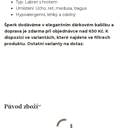
Typ: Labret s hrotem
Umístění: Ucho, ret, medusa, tragus
Hypoalergenní, lehký a odolný
Šperk dodáváme v elegantním dárkovém balíčku a
doprava je zdarma při objednávce nad 650 Kč. K
dispozici ve variantách, které najdete ve filtrech
produktu. Ostatní varianty na dotaz.
Labret/labretka/flat back piercing/stříbrný/Do ucha/lobe/ušní
lalůček/helix/tragus/conch/forward helix/flat/do nosu/nostril/do
rtů/lower labret/madonna/angel bites/snake bites/spider of viper
bites/medusa/titan/G23
Původ zboží