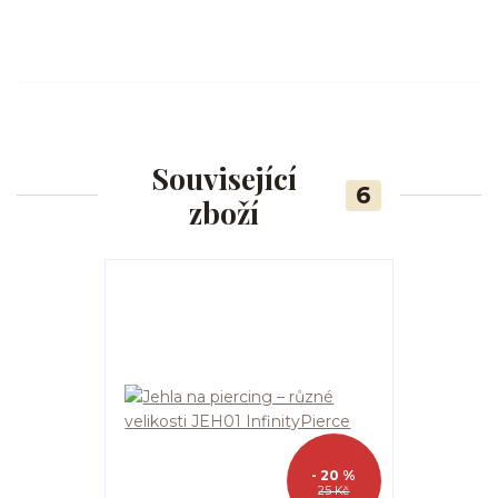
Související
6
zboží
- 20 %
25 Kč