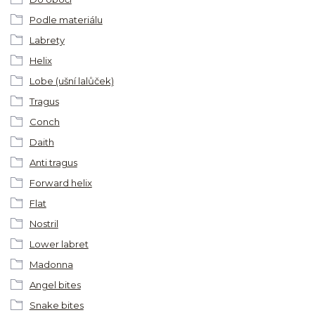
Podle materiálu
Labrety
Helix
Lobe (ušní lalůček)
Tragus
Conch
Daith
Anti tragus
Forward helix
Flat
Nostril
Lower labret
Madonna
Angel bites
Snake bites