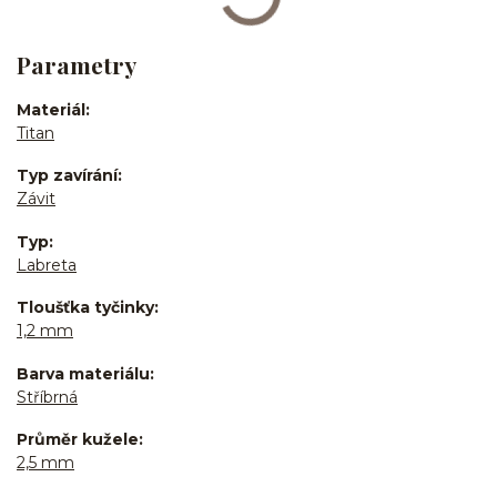
Parametry
Materiál
Titan
Typ zavírání
Závit
Typ
Labreta
Tloušťka tyčinky
1,2 mm
Barva materiálu
Stříbrná
Průměr kužele
2,5 mm