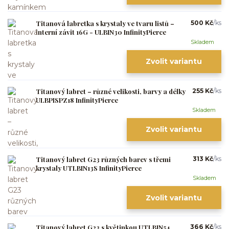
Titanová labretka s krystaly ve tvaru listů –
500 Kč
/
ks
interní závit 16G - ULBIN30 InfinityPierce
Skladem
Zvolit variantu
Titanový labret – různé velikosti, barvy a délky
255 Kč
/
ks
ULBPISPZ18 InfinityPierce
Skladem
Zvolit variantu
Titanový labret G23 různých barev s třemi
313 Kč
/
ks
krystaly UTLBIN13S InfinityPierce
Skladem
Zvolit variantu
Titanový labret G23 s květinkou UTLBIN54
366 Kč
/
ks