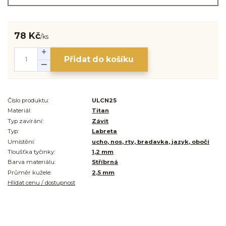
78 Kč
/
ks
Přidat do košíku
Číslo produktu:
ULCN25
Materiál:
Titan
Typ zavírání:
Závit
Typ:
Labreta
Umístění:
ucho, nos, rty, bradavka, jazyk, obočí
Tloušťka tyčinky:
1,2 mm
Barva materiálu:
Stříbrná
Průměr kužele:
2,5 mm
Hlídat cenu / dostupnost