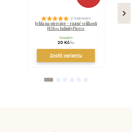
2 hodnocení
Jehla na piercing – různé velikosti
Kanyla
JEH01 InfinityPierce
I
Skladem
20 Kč
/
ks
Zvolit variantu
Zv