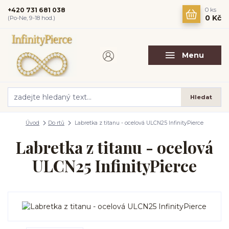
+420 731 681 038
0
ks
0 Kč
(Po-Ne, 9-18 hod.)
Menu
Hledat
Úvod
Do rtů
Labretka z titanu - ocelová ULCN25 InfinityPierce
Labretka z titanu - ocelová
ULCN25 InfinityPierce