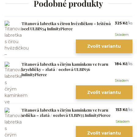
Podobné produkty
Titanová labretka s čirou hvězdičkou – leštěná
325 Kč
/
ks
ocel ULBIN54 InfinityPierce
Skladem
Zvolit variantu
Titanová labretka s čirým kamínkem ve tvaru
184 Kč
/
ks
krychličky – zlatá / ocelová ULBIN56
InfinityPierce
Skladem
Zvolit variantu
Titanová labretka s čirým kamínkem ve tvaru
153 Kč
/
ks
srdíčka – zlatá / ocelová ULBIN55 InfinityPierce
Skladem
Zvolit variantu