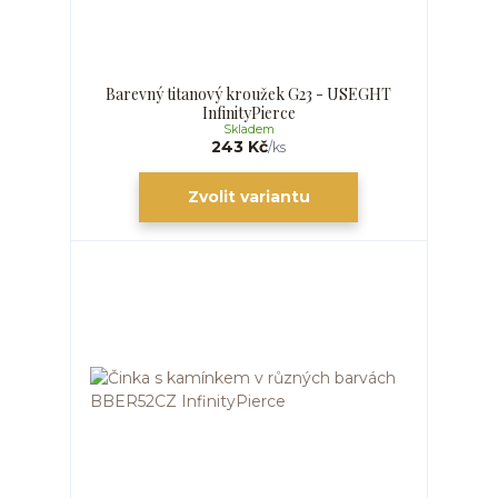
Barevný titanový kroužek G23 - USEGHT
InfinityPierce
Skladem
243 Kč
/
ks
Zvolit variantu