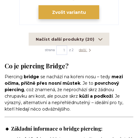
Zvolit variantu
Načíst další produkty (20)
strana
z 2
další
Co je
piercing Bridge
?
Piercing
bridge
se nachází na kořeni nosu – tedy
mezi
očima, příčně přes nosní můstek
. Je to
povrchový
piercing
, což znamená, že neprochází skrz žádnou
chrupavku ani kost, ale pouze skrz
kůži a podkoží
. Je
výrazný, alternativní a nepřehlédnutelný – ideální pro ty,
kteří hledají něco odvážnějšího.
🔸 Základní informace o bridge piercing: