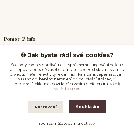
Pomoc & info
🍪 Jak byste rádi své cookies?
Průvodce velikostí
Péče o piercing
Soubory cookies používáme ke správnému fungování našeho
e-shopu a v případě vašeho souhlasu také ke sledování statistik
Vrácení & storno
o webu, měření efektivity reklamních kampaní, zapamatování
Doprava a platba
vašeho oblíbeného nastavení při používání stránek, či
zobrazení reklam odpovídajících vašim preferencím.
Více k
využití cookies
Kde nás najdete
Souhlasím
Nastavení
Na Olmovci 1454
Orlová Lutyně, 735 14
Souhlas můžete odmítnout
zde
.