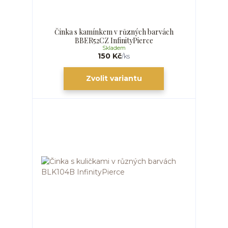
Činka s kamínkem v různých barvách
BBER52CZ InfinityPierce
Skladem
150 Kč
/
ks
Zvolit variantu