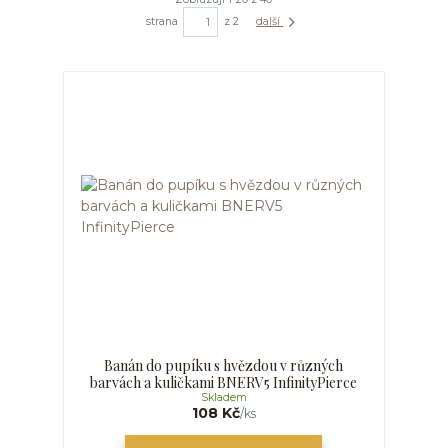
strana
z 2
další
Banán do pupíku s hvězdou v různých
barvách a kuličkami BNERV5 InfinityPierce
Skladem
108 Kč
/
ks