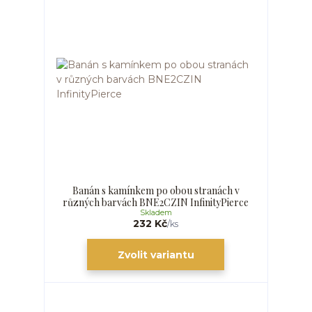
Banán s kamínkem po obou stranách v
různých barvách BNE2CZIN InfinityPierce
Skladem
232 Kč
/
ks
Zvolit variantu