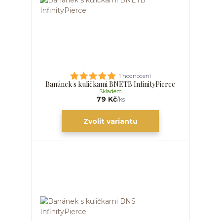
1 hodnocení
Banánek s kuličkami BNETB InfinityPierce
Skladem
79 Kč
/
ks
Zvolit variantu