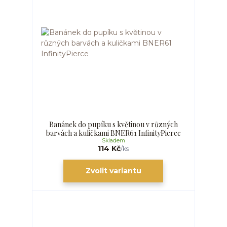
Banánek do pupíku s květinou v různých
barvách a kuličkami BNER61 InfinityPierce
Skladem
114 Kč
/
ks
Zvolit variantu