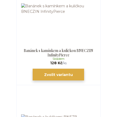
Banánek s kamínkem a kuličkou BNECZIN
InfinityPierce
Skladem
128 Kč
/
ks
Zvolit variantu