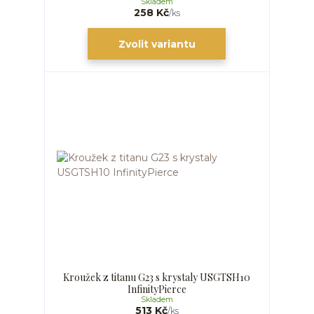
Skladem
258 Kč
/
ks
Zvolit variantu
Kroužek z titanu G23 s krystaly USGTSH10
InfinityPierce
Skladem
513 Kč
/
ks