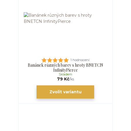
1 hodnocení
Banánek různých barev s hroty BNETCN
InfinityPierce
Skladem
79 Kč
/
ks
Zvolit variantu