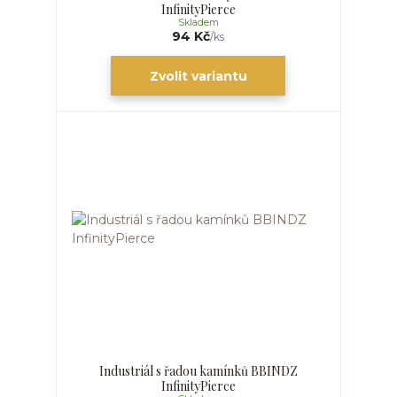
InfinityPierce
Skladem
94 Kč
/
ks
Zvolit variantu
Industriál s řadou kamínků BBINDZ
InfinityPierce