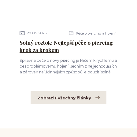
28
03
2026
Péče o piercing a hojení
Solný roztok: Nejlepší péče o piercing
krok za krokem
Správná péče o nový piercing je klíčem k rychlému a
bezproblémovému hojení. Jedním z nejjednodušších
a zároveň nejúčinnějších způsobů je použití solné...
Zobrazit všechny články