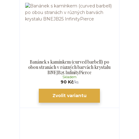
Banánek s kamínkem (curved barbell) po
obou stranách v různých barvách krystalu
BNEJB25 InfinityPierce
Skladem
90 Kč
/
ks
Zvolit variantu