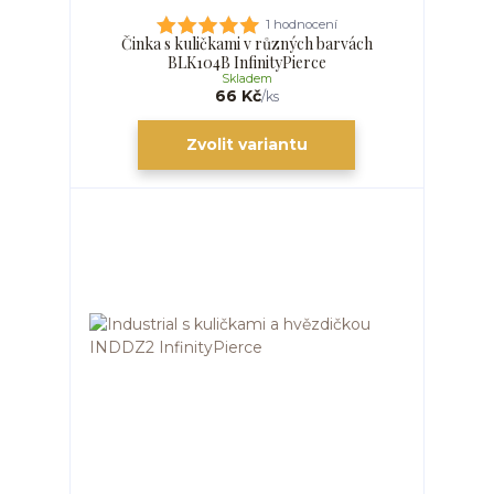
1 hodnocení
Činka s kuličkami v různých barvách
BLK104B InfinityPierce
Skladem
66 Kč
/
ks
Zvolit variantu