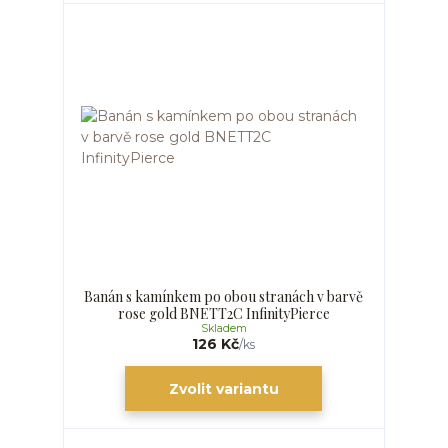
Banán s kamínkem po obou stranách v barvě
rose gold BNETT2C InfinityPierce
Skladem
126 Kč
/
ks
Zvolit variantu