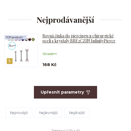
Nejprodávanější
Rovná činka do piercingu z chirurgické
TOP produkt
oceli s krystaly BBE2CZIN InfinityPierce
Skladem
1.
168 Kč
Upřesnit parametry
Nejnovější
Nejlevnější
Nejdražší
Zobrazuji 1-20 z 40