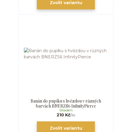
Zvolit variantu
Banán do pupíku s hvězdou v různých
barvách BNERZS6 InfinityPierce
Skladem
210 Kč
/
ks
Zvolit variantu