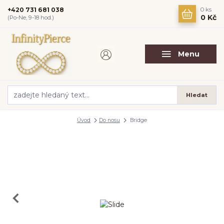
+420 731 681 038
0
ks
0 Kč
(Po-Ne, 9-18 hod.)
Menu
Hledat
Úvod
Do nosu
Bridge