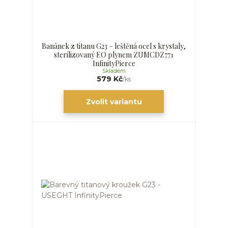
Banánek z titanu G23 – leštěná ocel s krystaly,
sterilizovaný EO plynem ZUMCDZ771
InfinityPierce
Skladem
579 Kč
/
ks
Zvolit variantu