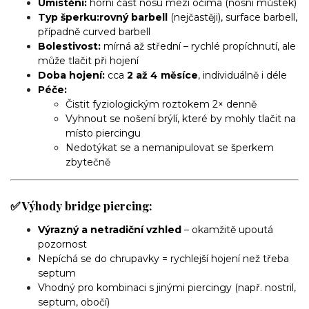
Umístění:
horní část nosu mezi očima (nosní můstek)
Typ šperku:
rovný barbell
(nejčastěji), surface barbell,
případně curved barbell
Bolestivost:
mírná až střední – rychlé propíchnutí, ale
může tlačit při hojení
Doba hojení:
cca
2 až 4 měsíce
, individuálně i déle
Péče:
Čistit fyziologickým roztokem 2× denně
Vyhnout se nošení brýlí, které by mohly tlačit na
místo piercingu
Nedotýkat se a nemanipulovat se šperkem
zbytečně
✅ Výhody bridge piercing:
Výrazný a netradiční vzhled
– okamžitě upoutá
pozornost
Nepíchá se do chrupavky = rychlejší hojení než třeba
septum
Vhodný pro kombinaci s jinými piercingy (např. nostril,
septum, obočí)