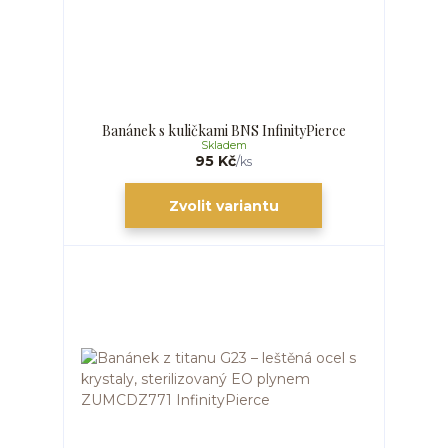
Banánek s kuličkami BNS InfinityPierce
Skladem
95 Kč
/
ks
Zvolit variantu