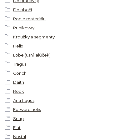
Do bradavky
Do obočí
Podle materiálu
Pupíkovky
Kroužky a segmenty
Helix
Lobe (ušní lalůček)
Tragus
Conch
Daith
Rook
Anti tragus
Forward helix
Snug
Flat
Nostril