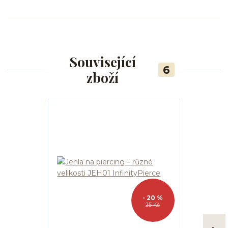
Související
6
zboží
- 20 %
25 Kč