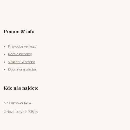
Pomoc & info
Průvodce velikostí
Péče o piercing
Vrácení & storno
Doprava a platba
Kde nás najdete
Na Olmovci 1454
Orlová Lutyně, 735 14