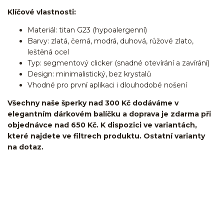
Klíčové vlastnosti:
Materiál: titan G23 (hypoalergenní)
Barvy: zlatá, černá, modrá, duhová, růžové zlato,
leštěná ocel
Typ: segmentový clicker (snadné otevírání a zavírání)
Design: minimalistický, bez krystalů
Vhodné pro první aplikaci i dlouhodobé nošení
Všechny naše šperky nad 300 Kč dodáváme v
elegantním dárkovém balíčku a doprava je zdarma při
objednávce nad 650 Kč. K dispozici ve variantách,
které najdete ve filtrech produktu. Ostatní varianty
na dotaz.
kroužek/segment/ring/segmentový kroužek/clicker/Do
ucha/pupíkovka//pupek/pupík/helix/lobe/ušní
lalůček/tragus/conch/daith/rook/anti tragus/forward
helix/snug/flat/Do nosu/nostril/septum/bridge/do rtů/lower
labret/madonna/angel bites/snake bites/spides of viper
bites/medusa/do pupíku/do pupku/do bradavky/bradavka/do