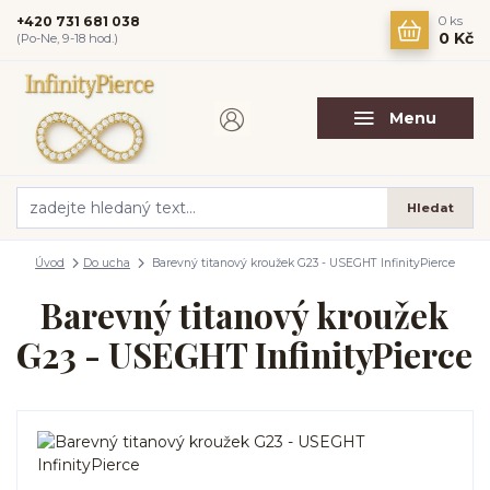
+420 731 681 038
0
ks
0 Kč
(Po-Ne, 9-18 hod.)
Menu
Hledat
Úvod
Do ucha
Barevný titanový kroužek G23 - USEGHT InfinityPierce
Barevný titanový kroužek
G23 - USEGHT InfinityPierce