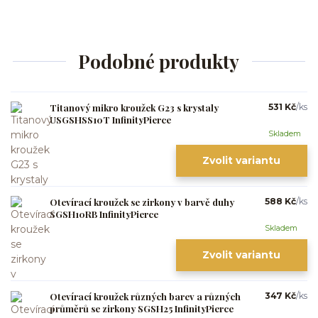
Podobné produkty
Titanový mikro kroužek G23 s krystaly
531 Kč
/
ks
USGSHSS10T InfinityPierce
Skladem
Zvolit variantu
Otevírací kroužek se zirkony v barvě duhy
588 Kč
/
ks
SGSH10RB InfinityPierce
Skladem
Zvolit variantu
Otevírací kroužek různých barev a různých
347 Kč
/
ks
průměrů se zirkony SGSH25 InfinityPierce