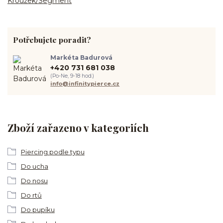
Kroužek/Segment
Potřebujete poradit?
Markéta Badurová
+420 731 681 038
(Po-Ne, 9-18 hod.)
info@infinitypierce.cz
Zboží zařazeno v kategoriích
Piercing podle typu
Do ucha
Do nosu
Do rtů
Do pupíku