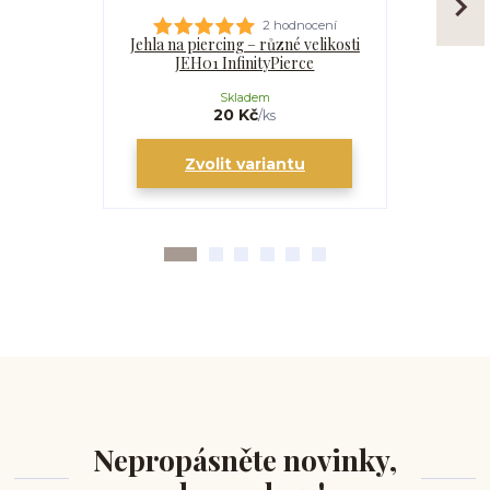
2 hodnocení
Jehla na piercing – různé velikosti
Kanyla
JEH01 InfinityPierce
I
Skladem
20 Kč
/
ks
Zvolit variantu
Zv
Nepropásněte novinky,