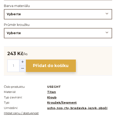
Barva materiálu
Průměr kroužku
243 Kč
/
ks
Přidat do košíku
Číslo produktu:
USEGHT
Materiál:
Titan
Typ zavírání:
Kloub
Typ:
Kroužek/Segment
Umístění:
ucho, nos, rty, bradavka, jazyk, obočí
Hlídat cenu / dostupnost