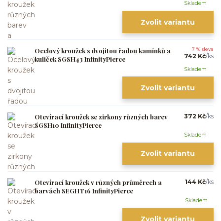
Skladem
Zvolit variantu
Ocelový kroužek s dvojitou řadou kamínků a
7 % sleva
742 Kč
/
ks
kuliček SGSH43 InfinityPierce
Skladem
Zvolit variantu
Otevírací kroužek se zirkony různých barev
372 Kč
/
ks
SGSH10 InfinityPierce
Skladem
Zvolit variantu
Otevírací kroužek v různých průměrech a
144 Kč
/
ks
barvách SEGHT16 InfinityPierce
Skladem
Zvolit variantu