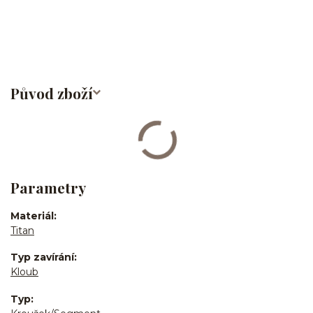
obočí/titan/G23
Původ zboží
Parametry
Materiál
Titan
Typ zavírání
Kloub
Typ