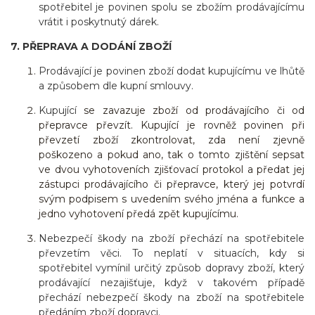
spotřebitel je povinen spolu se zbožím prodávajícímu
vrátit i poskytnutý dárek.
7. PŘEPRAVA A DODÁNÍ ZBOŽÍ
Prodávající je povinen zboží dodat kupujícímu ve lhůtě
a způsobem dle kupní smlouvy.
Kupující
se zavazuje zboží od prodávajícího či od
přepravce převzít. Kupující je rovněž povinen při
převzetí zboží zkontrolovat, zda není zjevně
poškozeno a pokud ano, tak o tomto zjištění sepsat
ve dvou vyhotoveních zjišťovací protokol a předat jej
zástupci prodávajícího či přepravce, který jej potvrdí
svým podpisem s uvedením svého jména a funkce a
jedno vyhotovení předá zpět kupujícímu.
Nebezpečí škody na zboží přechází na spotřebitele
převzetím věci. To neplatí v situacích, kdy si
spotřebitel vymínil určitý způsob dopravy zboží, který
prodávající nezajišťuje, když v takovém případě
přechází nebezpečí škody na zboží na spotřebitele
předáním zboží dopravci.