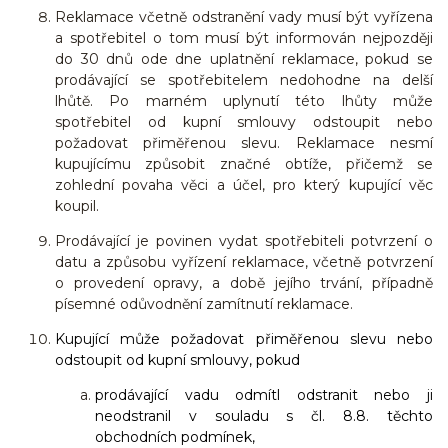
Reklamace včetně odstranění vady musí být vyřízena
a spotřebitel o tom musí být informován nejpozději
do 30 dnů ode dne uplatnění reklamace, pokud se
prodávající se spotřebitelem nedohodne na delší
lhůtě. Po marném uplynutí této lhůty může
spotřebitel od kupní smlouvy odstoupit nebo
požadovat přiměřenou slevu. Reklamace nesmí
kupujícímu způsobit značné obtíže, přičemž se
zohlední povaha věci a účel, pro který kupující věc
koupil.
Prodávající je povinen vydat spotřebiteli potvrzení o
datu a způsobu vyřízení reklamace, včetně potvrzení
o provedení opravy, a době jejího trvání, případně
písemné odůvodnění zamítnutí reklamace.
Kupující může požadovat přiměřenou slevu nebo
odstoupit od kupní smlouvy, pokud
prodávající vadu odmítl odstranit nebo ji
neodstranil v souladu s čl. 8.8. těchto
obchodních podmínek,