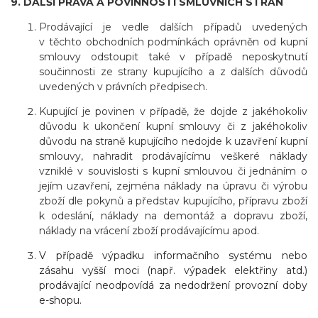
9. DALŠÍ PRÁVA A POVINNOSTI SMLUVNÍCH STRAN
Prodávající je vedle dalších případů uvedených
v těchto obchodních podmínkách oprávněn od kupní
smlouvy odstoupit také v případě neposkytnutí
součinnosti ze strany kupujícího a z dalších důvodů
uvedených v právních předpisech.
Kupující je povinen v případě, že dojde z jakéhokoliv
důvodu k ukončení kupní smlouvy či z jakéhokoliv
důvodu na straně kupujícího nedojde k uzavření kupní
smlouvy, nahradit prodávajícímu veškeré náklady
vzniklé v souvislosti s kupní smlouvou či jednáním o
jejím uzavření, zejména náklady na úpravu či výrobu
zboží dle pokynů a představ kupujícího, přípravu zboží
k odeslání, náklady na demontáž a dopravu zboží,
náklady na vrácení zboží prodávajícímu apod.
V případě výpadku informačního systému nebo
zásahu vyšší moci (např. výpadek elektřiny atd.)
prodávající neodpovídá za nedodržení provozní doby
e-shopu.