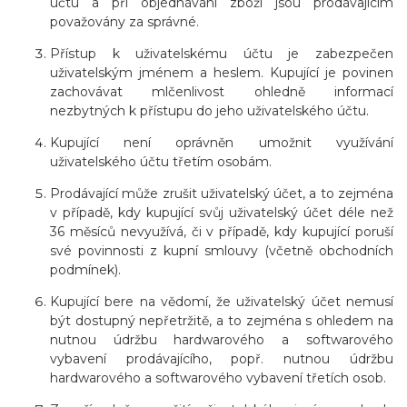
účtu a při objednávání zboží jsou prodávajícím
považovány za správné.
Přístup k uživatelskému účtu je zabezpečen
uživatelským jménem a heslem. Kupující je povinen
zachovávat mlčenlivost ohledně informací
nezbytných k přístupu do jeho uživatelského účtu.
Kupující není oprávněn umožnit využívání
uživatelského účtu třetím osobám.
Prodávající může zrušit uživatelský účet, a to zejména
v případě, kdy kupující svůj uživatelský účet déle než
36
měsíců
nevyužívá, či v případě, kdy kupující poruší
své povinnosti z kupní smlouvy (včetně obchodních
podmínek).
Kupující bere na vědomí, že uživatelský účet nemusí
být dostupný nepřetržitě, a to zejména s ohledem na
nutnou údržbu hardwarového a softwarového
vybavení prodávajícího, popř. nutnou údržbu
hardwarového a softwarového vybavení třetích osob.