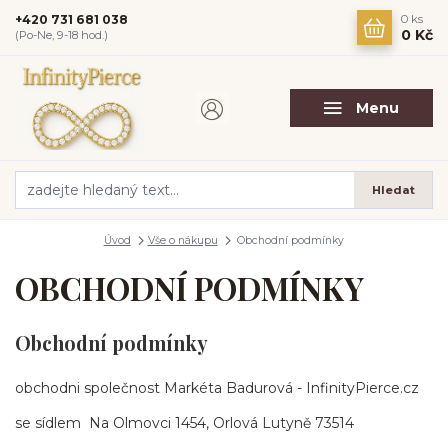
+420 731 681 038
0
ks
0 Kč
(Po-Ne, 9-18 hod.)
Menu
Hledat
Úvod
Vše o nákupu
Obchodní podmínky
OBCHODNÍ PODMÍNKY
Obchodní podmínky
obchodni společnost Markéta Badurová - InfinityPierce.cz
se sídlem
Na Olmovci 1454, Orlová Lutyně 73514