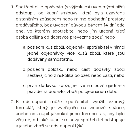
Spotřebitel je oprávněn (s výjimkami uvedenými níže)
odstoupit od kupní smlouvy, která byla uzavřena
distančním způsobem nebo mimo obchodní prostory
prodávajícího, bez uvedení důvodu během 14 dní ode
dne, ve kterém spotřebitel nebo jím určená třetí
osoba odlišná od dopravce převezme zboží, nebo
poslední kus zboží, objedná-li spotřebitel v rámci
jedné objednávky více kusů zboží, které jsou
dodávány samostatně,
poslední položku nebo část dodávky zboží
sestávajícího z několika položek nebo částí, nebo
první dodávku zboží, je-li ve smlouvě ujednána
pravidelná dodávka zboží po ujednanou dobu.
K odstoupení může spotřebitel využít vzorový
formulář, který je zveřejněn na webové stránce,
anebo odstoupit jakoukoli jinou formou tak, aby bylo
zřejmé, od jaké kupní smlouvy spotřebitel odstupuje
a jakého zboží se odstoupení týká.