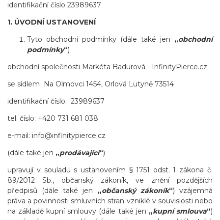
identifikační číslo 23989637
1. ÚVODNÍ USTANOVENÍ
Tyto obchodní podmínky (dále také jen
„
obchodní
podmínky
“
)
obchodní společnosti
Markéta Badurová - InfinityPierce.cz
se sídlem
Na Olmovci 1454, Orlová Lutyně 73514
identifikační číslo: 23989637
tel. číslo: +420 731 681 038
e-mail: info@infinitypierce.cz
(dále také jen
„
prodávající
“
)
upravují v souladu s ustanovením § 1751 odst. 1 zákona č.
89/2012 Sb., občanský zákoník, ve znění pozdějších
předpisů (dále také jen
„
občanský zákoník
“
) vzájemná
práva a povinnosti smluvních stran vzniklé v souvislosti nebo
na základě kupní smlouvy (dále také jen
„
kupní smlouva
“
)