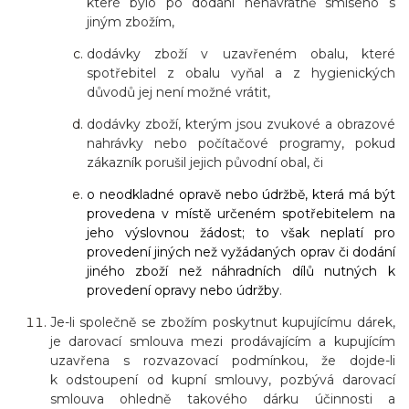
které bylo po dodání nenávratně smíseno s
jiným zbožím,
dodávky zboží v uzavřeném obalu, které
spotřebitel z obalu vyňal a z hygienických
důvodů jej není možné vrátit,
dodávky zboží, kterým jsou zvukové a obrazové
nahrávky nebo počítačové programy, pokud
zákazník porušil jejich původní obal, či
o neodkladné opravě nebo údržbě, která má být
provedena v místě určeném spotřebitelem na
jeho výslovnou žádost; to však neplatí pro
provedení jiných než vyžádaných oprav či dodání
jiného zboží než náhradních dílů nutných k
provedení opravy nebo údržby
.
Je-li společně se zbožím poskytnut kupujícímu dárek,
je darovací smlouva mezi prodávajícím a kupujícím
uzavřena s rozvazovací podmínkou, že dojde-li
k odstoupení od kupní smlouvy, pozbývá darovací
smlouva ohledně takového dárku účinnosti a