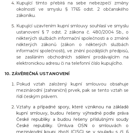
Kupující tímto přebírá na sebe nebezpečí změny
okolností ve smyslu § 1765 odst. 2 občanského
zákoníku.
Kupující uzavřením kupní smlouvy souhlasí ve smyslu
ustanovení § 7 odst. 2 zákona č. 480/2004 Sb., o
některých službách informační společnosti a o změně
některých zákonů (zákon o některých službách
informační společnosti), ve znění pozdějších předpisů,
se zasíláním obchodních sdělení prodávajícím na
elektronickou adresu či na telefonní číslo kupujícího.
10. ZÁVĚREČNÁ USTANOVENÍ
Pokud vztah založený kupní smlouvou obsahuje
mezinárodní (zahraniční) prvek, pak se tento vztah se
řídí českým právem.
Vztahy
a případné spory, které vzniknou na základě
kupní smlouvy, budou řešeny výhradně podle práva
České republiky a budou řešeny příslušnými soudy
České republiky. Úmluva OSN o smlouvách o
mezinárodní koupi zboží (CISG) se v souladu s čl. 6