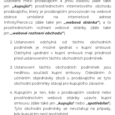
uzavírané mezi prodávajícím a jinou osobou (dále také
jen
„
kupující
“
) prostřednictvím internetového obchodu
prodávajícího, který je prodávajícím provozován na webové
stránce umístěné na internetové adrese
InfinityPierce.cz
(dále také jen
„
webová stránka
“
), a to
prostřednictvím rozhraní webové stránky (dále také
jen
„
webové rozhraní obchodu
“
).
Ustanovení odchylná od těchto obchodních
podmínek je možné sjednat v kupní smlouvě.
Odchylná ujednání v kupní smlouvě mají přednost
před ustanoveními těchto obchodních podmínek.
Ustanovení těchto obchodních podmínek jsou
nedílnou součástí kupní smlouvy. Odesláním či
učiněním objednávky zboží u prodávajícího se tyto
obchodní podmínky stávají pro kupujícího závazné.
Kupujícím je ten, kdo s prodávajícím osobně nebo
prostřednictvím webové stránky uzavře kupní
smlouvu (dále také jen „
kupující
“ nebo „
spotřebitel
“).
Tyto obchodní podmínky se nevztahují na případy,
kdy kupujícím není spotřebitel.