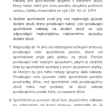
náklady pro spotřebitele spojené s vrácením zboží,
který nelze vrátit pro svou povahu obvyklou poštovní
cestou, částku maximálně ve výši 129,- Kč vč. DPH.
Jestliže spotřebitel zvolil jiný než nejlevnější způsob
dodání zboží, který prodávající nabízí,
vrátí
prodávající
spotřebiteli náklady na dodání zboží ve výši
odpovídající nejlevnějšímu nabízenému způsobu
dodání zboží.
Nejpozději do 14 dnů od odstoupení od kupní smlouvy
prodávající vrátí spotřebiteli peníze, které od
spotřebitele přijal jako platbu za zboží. Peníze
prodávající vrátí stejným způsobem, jakým je obdržel,
leda by spotřebitel souhlasil s jiným způsobem platby,
se kterým by pro něho nebyly spojeny další náklady.
Prodávající není povinen vrátit spotřebiteli peněžní
prostředky dříve, než spotřebitel vrátí prodávajícímu
zboží nebo než prokáže, že zboží odeslal
prodávajícímu, podle toho, co nastane dříve.
Spotřebitel je povinen zboží bez zbytečného odkladu
po odstoupení od kupní smlouvy,
nejpozději
do 14