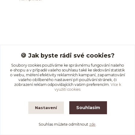
17
05
2026
Péče o piercing a hojení
🍪 Jak byste rádi své cookies?
Jak vyměnit piercing bez zbytečných
Soubory cookies používáme ke správnému fungování našeho
komplikací
e-shopu a v případě vašeho souhlasu také ke sledování statistik
o webu, měření efektivity reklamních kampaní, zapamatování
Dřív nebo později přijde chvíle, kdy budeš chtít svůj
vašeho oblíbeného nastavení při používání stránek, či
piercing vyměnit. Někdo mění šperk kvůli stylu, jiný
zobrazení reklam odpovídajících vašim preferencím.
Více k
využití cookies
proto, že původní piercing už není pohodlný...
Souhlasím
Nastavení
Souhlas můžete odmítnout
zde
.