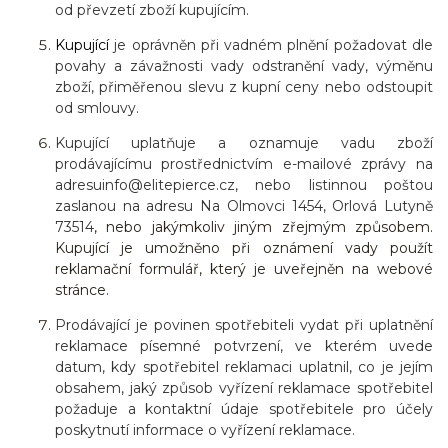
od převzetí zboží kupujícím.
Kupující
je oprávněn při vadném plnění požadovat dle
povahy a závažnosti vady odstranění vady, výměnu
zboží, přiměřenou slevu z kupní ceny nebo odstoupit
od smlouvy.
Kupující uplatňuje a oznamuje vadu zboží
prodávajícímu prostřednictvím e-mailové zprávy na
adresu
info@elitepierce.cz
,
nebo
listinnou poštou
zaslanou na adresu
Na Olmovci 1454, Orlová Lutyně
73514
, nebo jakýmkoliv jiným zřejmým způsobem.
Kupující je umožněno při oznámení vady použít
reklamační formulář, který je uveřejněn na webové
stránce.
Prodávající je povinen spotřebiteli vydat při uplatnění
reklamace písemné potvrzení, ve kterém uvede
datum, kdy spotřebitel reklamaci uplatnil, co je jejím
obsahem, jaký způsob vyřízení reklamace spotřebitel
požaduje a kontaktní údaje spotřebitele pro účely
poskytnutí informace o vyřízení reklamace.