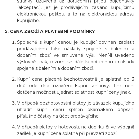
stránky uzavřena až doručením přijetí objednávky
(akceptací), jež je prodávajícím zasláno kupujícímu
elektronickou poštou, a to na elektronickou adresu
kupujícího.
5. CENA ZBOŽÍ A PLATEBNÍ PODMÍNKY
Společně s kupní cenou je kupující povinen zaplatit
prodávajícímu také náklady spojené s balením a
dodáním zboží ve smluvené výši. Není-li uvedeno
výslovně jinak, rozumí se dále kupní cenou i náklady
spojené s balením a dodáním zboží.
Kupní cena placená bezhotovostně je splatná do 3
dnů ode dne uzavření kupní smlouvy. Tím není
dotčena možnost ujednat splatnost kupní ceny jinak.
V případě bezhotovostní platby je závazek kupujícího
uhradit kupní cenu splněn okamžikem připsání
příslušné částky na účet prodávajícího.
V případě platby v hotovosti, na dobírku či ve výdejně
zásilek je kupní cena splatná při převzetí zboží.