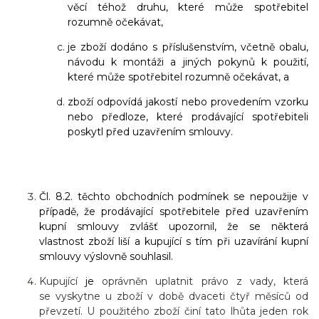
věcí téhož druhu, které může spotřebitel
rozumně očekávat,
je zboží dodáno s příslušenstvím, včetně obalu,
návodu k montáži a jiných pokynů k použití,
které může spotřebitel rozumně očekávat, a
zboží odpovídá jakostí nebo provedením vzorku
nebo předloze, které prodávající spotřebiteli
poskytl před uzavřením smlouvy.
Čl. 8.2. těchto obchodních podmínek se nepoužije v
případě, že prodávající spotřebitele před uzavřením
kupní smlouvy zvlášť upozornil, že se některá
vlastnost zboží liší a kupující s tím při uzavírání kupní
smlouvy výslovně souhlasil.
Kupující
je
oprávněn uplatnit právo z vady, která
se vyskytne u zboží v době dvaceti čtyř měsíců od
převzetí. U použitého zboží činí tato lhůta jeden rok