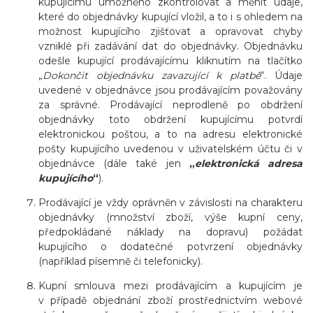
kupujícímu umožněno zkontrolovat a měnit údaje,
které do objednávky kupující vložil, a to i s ohledem na
možnost kupujícího zjišťovat a opravovat chyby
vzniklé při zadávání dat do objednávky. Objednávku
odešle kupující prodávajícímu kliknutím na tlačítko
„
Dokončit objednávku zavazující k platbě
“.
Údaje
uvedené v objednávce jsou prodávajícím považovány
za správné. Prodávající neprodleně po obdržení
objednávky toto obdržení kupujícímu potvrdí
elektronickou poštou, a to na adresu elektronické
pošty kupujícího uvedenou v uživatelském účtu či v
objednávce (dále také jen
„
elektronická adresa
kupujícího
“
).
Prodávající je vždy oprávněn v závislosti na charakteru
objednávky (množství zboží, výše kupní ceny,
předpokládané náklady na dopravu) požádat
kupujícího o dodatečné potvrzení objednávky
(například písemně či telefonicky).
Kupní smlouva mezi prodávajícím a kupujícím je
v případě objednání zboží prostřednictvím webové