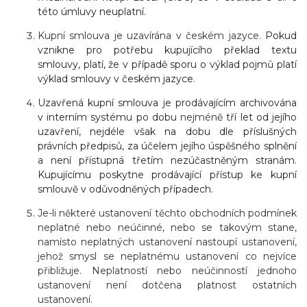
této úmluvy neuplatní.
Kupní smlouva je uzavírána v českém jazyce.
Pokud
vznikne pro potřebu kupujícího překlad textu
smlouvy, platí, že v případě sporu o výklad pojmů platí
výklad smlouvy v českém jazyce
.
Uzavřená kupní smlouva je prodávajícím archivována
v interním systému po dobu
nejméně
tří let od jejího
uzavření, nejdéle však na dobu dle příslušných
právních předpisů, za účelem jejího úspěšného splnění
a není přístupná třetím nezúčastněným stranám.
Kupujícímu poskytne prodávající přístup ke kupní
smlouvě v odůvodněných případech.
Je-li některé ustanovení těchto obchodních podmínek
neplatné nebo neúčinné, nebo se takovým stane,
namísto neplatných ustanovení nastoupí ustanovení,
jehož smysl se neplatnému ustanovení co nejvíce
přibližuje. Neplatností nebo neúčinností jednoho
ustanovení není dotčena platnost ostatních
ustanovení.