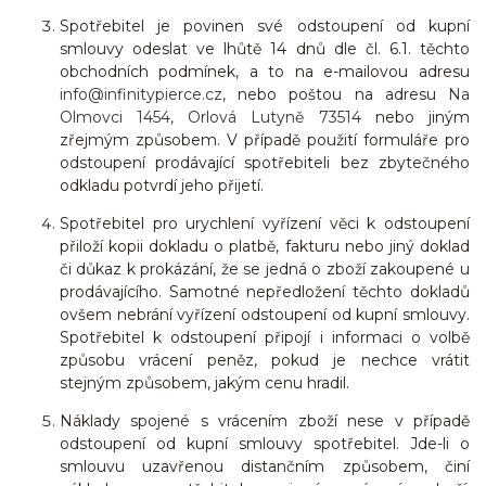
Spotřebitel je povinen své odstoupení od kupní
smlouvy odeslat ve lhůtě 14 dnů dle čl. 6.1. těchto
obchodních podmínek, a to na e-mailovou adresu
info@infinitypierce.cz
, nebo poštou na adresu
Na
Olmovci 1454, Orlová Lutyně 73514
nebo jiným
zřejmým způsobem. V případě použití formuláře pro
odstoupení prodávající spotřebiteli bez zbytečného
odkladu potvrdí jeho přijetí.
Spotřebitel pro urychlení vyřízení věci k odstoupení
přiloží kopii dokladu o platbě, fakturu nebo jiný doklad
či důkaz k prokázání, že se jedná o zboží zakoupené u
prodávajícího. Samotné nepředložení těchto dokladů
ovšem nebrání vyřízení odstoupení od kupní smlouvy.
Spotřebitel k odstoupení připojí i informaci o volbě
způsobu vrácení peněz, pokud je nechce vrátit
stejným způsobem, jakým cenu hradil.
Náklady spojené s vrácením zboží nese v případě
odstoupení od kupní smlouvy spotřebitel. Jde-li o
smlouvu uzavřenou distančním způsobem, činí