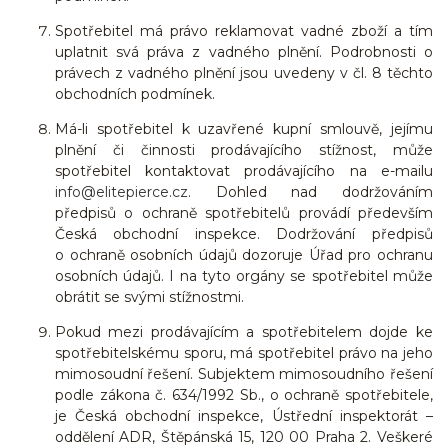
Spotřebitel má právo reklamovat vadné zboží a tím
uplatnit svá práva z vadného plnění. Podrobnosti o
právech z vadného plnění jsou uvedeny v čl. 8 těchto
obchodních podmínek.
Má-li spotřebitel k uzavřené kupní smlouvě, jejímu
plnění či činnosti prodávajícího stížnost, může
spotřebitel kontaktovat prodávajícího na e-mailu
info@elitepierce.cz
. Dohled nad dodržováním
předpisů o ochraně spotřebitelů provádí především
Česká obchodní inspekce. Dodržování předpisů
o ochraně osobních údajů dozoruje Úřad pro ochranu
osobních údajů. I na tyto orgány se spotřebitel může
obrátit se svými stížnostmi.
Pokud mezi prodávajícím a spotřebitelem dojde ke
spotřebitelskému sporu, má spotřebitel právo na jeho
mimosoudní řešení. Subjektem mimosoudního řešení
podle zákona č. 634/1992 Sb., o ochraně spotřebitele,
je Česká obchodní inspekce, Ústřední inspektorát –
oddělení ADR, Štěpánská 15, 120 00 Praha 2. Veškeré