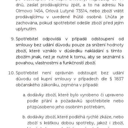
dnů, zaslat prodávajícímu zpět, a to na adresu
Na
Olmovci 1454, Orlová Lutyně 73514
, nebo zboží vrátit
prodávajícímu v uvedené lhůtě osobně. Lhůta je
zachována, pokud spotřebitel odešle zboží před jejím
uplynutím.
Spotřebitel odpovídá v případě odstoupení od
smlouvy bez udání důvodu pouze za snížení
hodnoty
zboží, které vzniklo v důsledku nakládání s tímto
zbožím jinak, než je nutné k tomu, aby se seznámil s
povahou, vlastnostmi a funkčností zboží.
Spotřebitel není oprávněn odstoupit bez udání
důvodu od kupní smlouvy v případech dle § 1837
občanského
zákoníku, zejména v případě:
dodávky zboží, které bylo vyrobeno či upraveno
podle přání a požadavků spotřebitele nebo
přizpůsobeno jeho osobním potřebám,
dodávky zboží, které podléhá rychlé zkáze, nebo
zboží s krátkou dobou spotřeby, jakož i zboží,