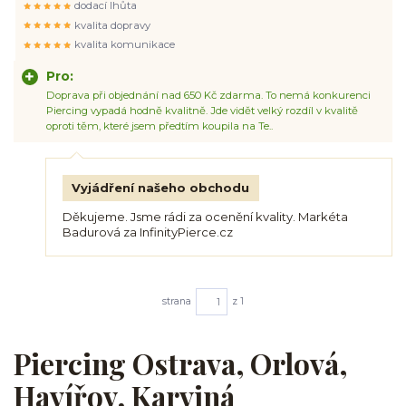
dodací lhůta
kvalita dopravy
kvalita komunikace
Pro:
Doprava při objednání nad 650 Kč zdarma. To nemá konkurenci
Piercing vypadá hodně kvalitně. Jde vidět velký rozdíl v kvalitě
oproti těm, které jsem předtím koupila na Te..
Vyjádření našeho obchodu
Děkujeme. Jsme rádi za ocenění kvality. Markéta
Badurová za InfinityPierce.cz
strana
z 1
Piercing Ostrava, Orlová,
Havířov, Karviná