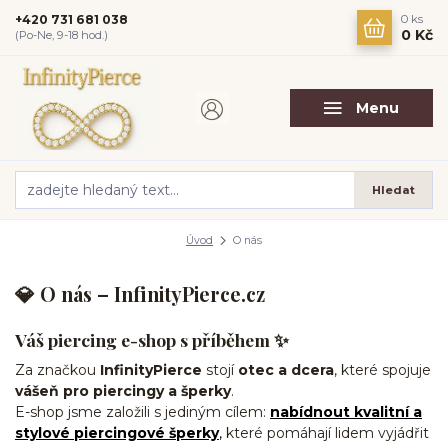
+420 731 681 038
0
ks
0 Kč
(Po-Ne, 9-18 hod.)
Menu
Hledat
Úvod
O nás
💎
O nás – InfinityPierce.cz
Váš piercing e-shop s příběhem ✨
Za značkou
InfinityPierce
stojí
otec a dcera
, které spojuje
vášeň pro piercingy a šperky
.
E-shop jsme založili s jediným cílem:
nabídnout kvalitní a
stylové piercingové šperky
,
které pomáhají lidem vyjádřit