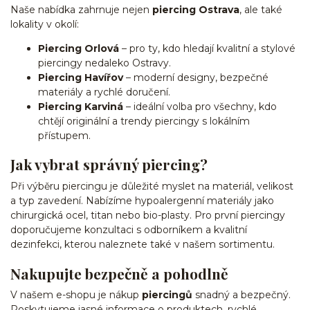
Naše nabídka zahrnuje nejen
piercing Ostrava
, ale také
lokality v okolí:
Piercing Orlová
– pro ty, kdo hledají kvalitní a stylové
piercingy nedaleko Ostravy.
Piercing Havířov
– moderní designy, bezpečné
materiály a rychlé doručení.
Piercing Karviná
– ideální volba pro všechny, kdo
chtějí originální a trendy piercingy s lokálním
přístupem.
Jak vybrat správný piercing?
Při výběru piercingu je důležité myslet na materiál, velikost
a typ zavedení. Nabízíme hypoalergenní materiály jako
chirurgická ocel, titan nebo bio-plasty. Pro první piercingy
doporučujeme konzultaci s odborníkem a kvalitní
dezinfekci, kterou naleznete také v našem sortimentu.
Nakupujte bezpečně a pohodlně
V našem e-shopu je nákup
piercingů
snadný a bezpečný.
Poskytujeme jasné informace o produktech, rychlé