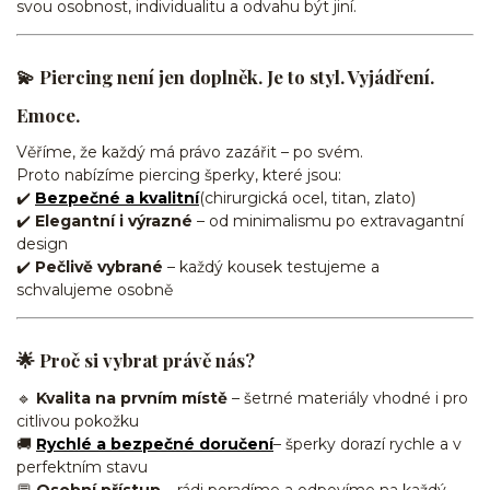
svou osobnost, individualitu a odvahu být jiní.
💫
Piercing není jen doplněk. Je to styl. Vyjádření.
Emoce.
Věříme, že každý má právo zazářit – po svém.
Proto nabízíme piercing šperky, které jsou:
✔️
Bezpečné a kvalitní
(chirurgická ocel, titan, zlato)
✔️
Elegantní i výrazné
– od minimalismu po extravagantní
design
✔️
Pečlivě vybrané
– každý kousek testujeme a
schvalujeme osobně
🌟
Proč si vybrat právě nás?
🔹
Kvalita na prvním místě
– šetrné materiály vhodné i pro
citlivou pokožku
🚚
Rychlé a bezpečné doručení
– šperky dorazí rychle a v
perfektním stavu
💬
Osobní přístup
– rádi poradíme a odpovíme na každý