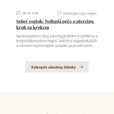
28
03
2026
Péče o piercing a hojení
Solný roztok: Nejlepší péče o piercing
krok za krokem
Správná péče o nový piercing je klíčem k rychlému a
bezproblémovému hojení. Jedním z nejjednodušších
a zároveň nejúčinnějších způsobů je použití solné...
Zobrazit všechny články