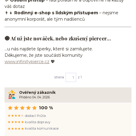
váš dotaz
👨‍👧
Rodinný e-shop s lidským přístupem
– nejsme
anonymní korporát, ale tým nadšenců
🧿 Ať už jste nováček, nebo zkušený piercer…
…u nás najdete šperky, které si zamilujete.
Děkujeme, že jste součástí komunity
www.infinitypierce.cz
💖
strana
z 1
Ověřený zákazník
Přidáno 04. 04. 2026
100 %
dodací lhůta
kvalita dopravy
kvalita komunikace