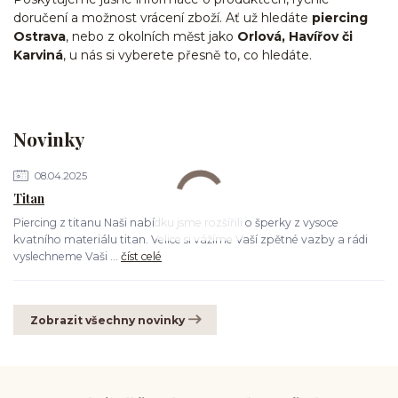
doručení a možnost vrácení zboží. Ať už hledáte
piercing
Ostrava
, nebo z okolních měst jako
Orlová, Havířov či
Karviná
, u nás si vyberete přesně to, co hledáte.
Novinky
08.04.2025
Titan
Piercing z titanu Naši nabídku jsme rozšířili o šperky z vysoce
kvatního materiálu titan. Velice si vážíme Vaší zpětné vazby a rádi
vyslechneme Vaši ...
číst celé
Zobrazit všechny novinky