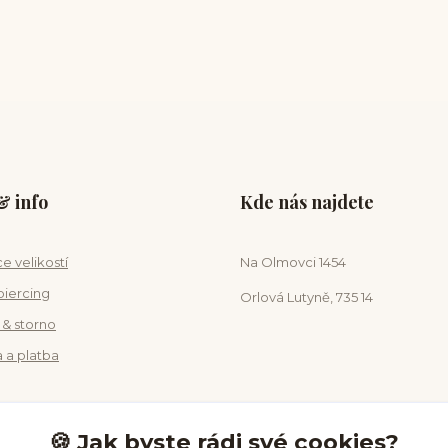
 info
Kde nás najdete
e velikostí
Na Olmovci 1454
piercing
Orlová Lutyně, 735 14
 & storno
 a platba
🍪 Jak byste rádi své cookies?