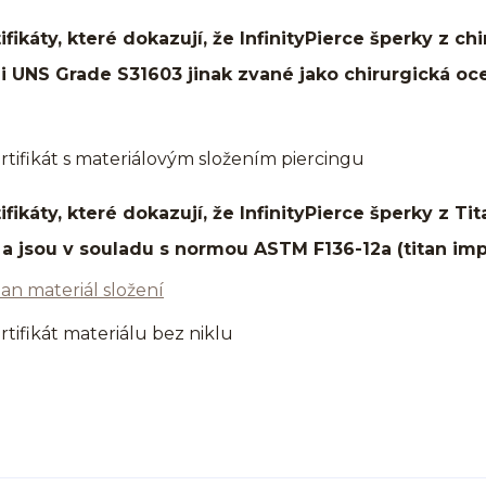
ifikáty, které dokazují, že InfinityPierce šperky z ch
i UNS Grade S31603 jinak zvané jako chirurgická oc
ifikáty, které dokazují, že InfinityPierce šperky z T
a jsou v souladu s normou ASTM F136-12a (titan imp