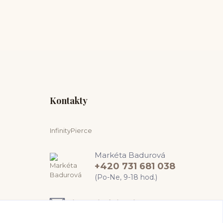
Kontakty
InfinityPierce
Markéta Badurová
+420 731 681 038
(Po-Ne, 9-18 hod.)
info@infinitypierce.cz