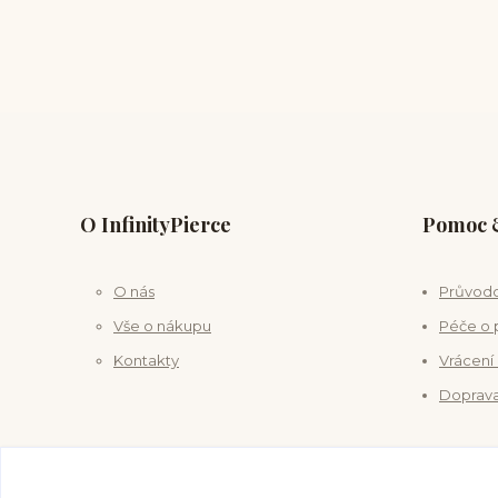
O InfinityPierce
Pomoc &
O nás
Průvodc
Vše o nákupu
Péče o 
Kontakty
Vrácení
Doprava