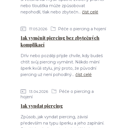
nebo tloušťka může způsobovat
nepohodlí, tlak nebo zbytečn...
číst celé
Péče o piercing a hojení
17.05.2026
Jak vyměnit piercing bez zbytečných
komplikací
Dřív nebo později přijde chvíle, kdy budeš
chtít svůj piercing vyměnit. Někdo mění
šperk kvůli stylu, jiný proto, že původní
piercing už není pohodlný...
číst celé
Péče o piercing a
13.04.2026
hojení
Jak vyndat piercing
Způsob, jak vyndat piercing, závisí
především na typu šperku a jeho zapínání.