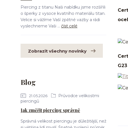
Piercing z titanu Naši nabídku jsme rozšířili
Cert
o šperky z vysoce kvatního materiálu titan.
ocel
Velice si vážíme Vaší zpětné vazby a rádi
vyslechneme Vaši ...
číst celé
Zobrazit všechny novinky
Cert
G23 
Blog
Průvodce velikostmi
21.05.2026
piercingů
Jak změřit piercing správně
Správná velikost piercingu je důležitější, než
si většina lidí myslí. Špatně zvolený průměr