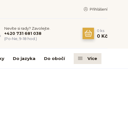
Přihlášení
Nevíte si rady? Zavolejte.
0
ks
+420 731 681 038
0 Kč
(Po-Ne, 9-18 hod.)
ky
Do jazyka
Do obočí
Více