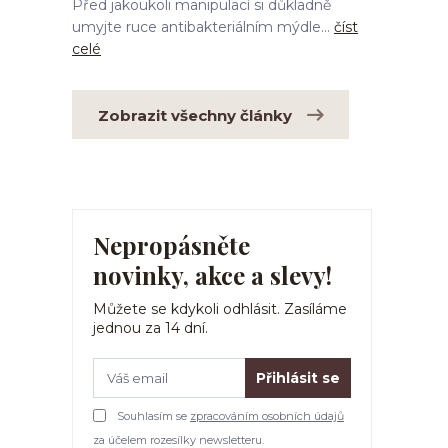
Před jakoukoli manipulací si důkladně
umyjte ruce antibakteriálním mýdle...
číst
celé
Zobrazit všechny články
Nepropásněte
novinky, akce a slevy!
Můžete se kdykoli odhlásit. Zasíláme
jednou za 14 dní.
Přihlásit se
Souhlasím se
zpracováním osobních údajů
za účelem rozesílky newsletteru.