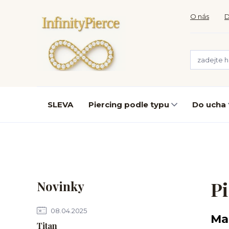
O nás
D
SLEVA
Piercing podle typu
Do ucha
Pi
Novinky
08.04.2025
Ma
Titan