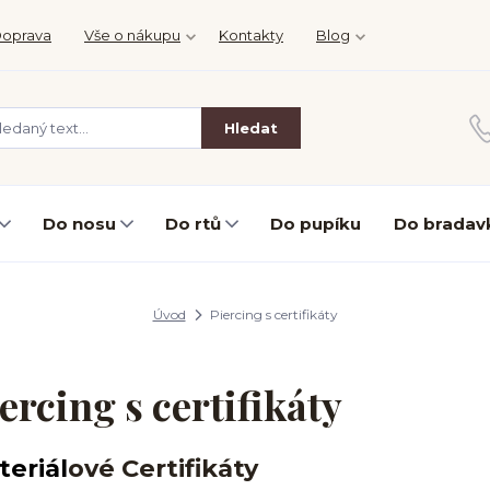
oprava
Vše o nákupu
Kontakty
Blog
Hledat
Do nosu
Do rtů
Do pupíku
Do bradav
Úvod
Piercing s certifikáty
ercing s certifikáty
teriál
ové
Certifikáty