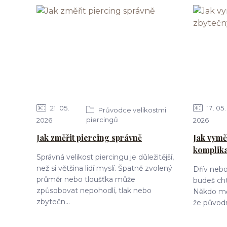
21
05
17
05
Průvodce velikostmi
piercingů
2026
2026
Jak změřit piercing správně
Jak vymě
komplik
Správná velikost piercingu je důležitější,
než si většina lidí myslí. Špatně zvolený
Dřív nebo 
průměr nebo tloušťka může
budeš cht
způsobovat nepohodlí, tlak nebo
Někdo mění
zbytečn...
že původn