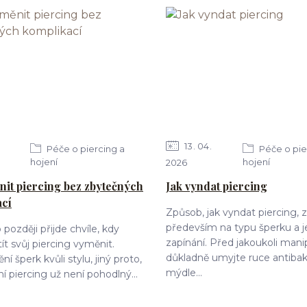
13
04
Péče o piercing a
Péče o pie
hojení
hojení
2026
nit piercing bez zbytečných
Jak vyndat piercing
ací
Způsob, jak vyndat piercing, z
především na typu šperku a 
později přijde chvíle, kdy
zapínání. Před jakoukoli manip
ít svůj piercing vyměnit.
důkladně umyjte ruce antibak
 šperk kvůli stylu, jiný proto,
mýdle...
í piercing už není pohodlný...