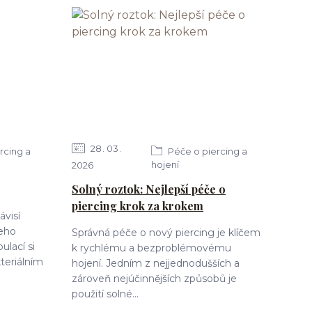
28
03
rcing a
Péče o piercing a
hojení
2026
Solný roztok: Nejlepší péče o
piercing krok za krokem
ávisí
jeho
Správná péče o nový piercing je klíčem
ulací si
k rychlému a bezproblémovému
teriálním
hojení. Jedním z nejjednodušších a
zároveň nejúčinnějších způsobů je
použití solné...