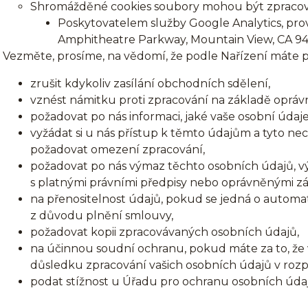
Shromážděné cookies soubory mohou být zpracován
Poskytovatelem služby Google Analytics, pro
Amphitheatre Parkway, Mountain View, CA 9
Vezměte, prosíme, na vědomí, že podle Nařízení máte p
zrušit kdykoliv zasílání obchodních sdělení,
vznést námitku proti zpracování na základě oprá
požadovat po nás informaci, jaké vaše osobní úda
vyžádat si u nás přístup k těmto údajům a tyto ne
požadovat omezení zpracování,
požadovat po nás výmaz těchto osobních údajů,
s platnými právními předpisy nebo oprávněnými zá
na přenositelnost údajů, pokud se jedná o autom
z důvodu plnění smlouvy,
požadovat kopii zpracovávaných osobních údajů,
na účinnou soudní ochranu, pokud máte za to, že 
důsledku zpracování vašich osobních údajů v rozp
podat stížnost u Úřadu pro ochranu osobních úda