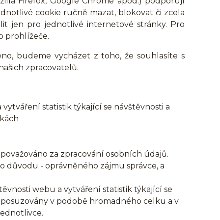
zilla Firefox, Google Chrome apod.) podporují
dnotlivé cookie ručně mazat, blokovat či zcela
lit jen pro jednotlivé internetové stránky. Pro
o prohlížeče.
eno, budeme vycházet z toho, že souhlasíte s
našich zpracovatelů.
tváření statistik týkající se návštěvnosti a
nkách
považováno za zpracování osobních údajů.
o důvodu - oprávněného zájmu správce, a
vnosti webu a vytváření statistik týkající se
ou posuzovány v podobě hromadného celku a v
ednotlivce.