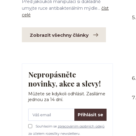
Před jakoukoli manipulací si důkladně
umyjte ruce antibakteriálním mýdle...
číst
celé
Zobrazit všechny články
Nepropásněte
novinky, akce a slevy!
Můžete se kdykoli odhlásit. Zasíláme
jednou za 14 dní.
Přihlásit se
Souhlasím se
zpracováním osobních údajů
za účelem rozesílky newsletteru.