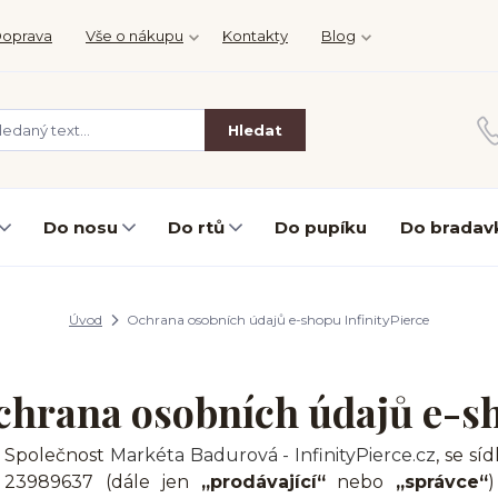
oprava
Vše o nákupu
Kontakty
Blog
Hledat
Do nosu
Do rtů
Do pupíku
Do bradav
Úvod
Ochrana osobních údajů e-shopu InfinityPierce
hrana osobních údajů e-sh
Společnost
Markéta Badurová - InfinityPierce.cz
, se s
23989637 (dále jen
„prodávající“
nebo
„správce“
)