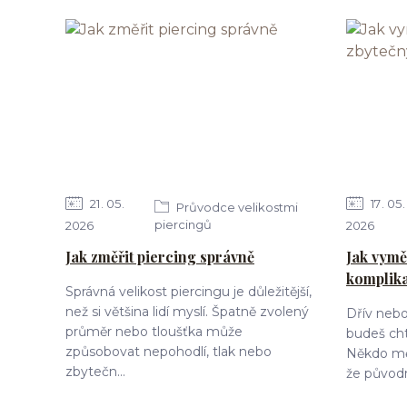
21
05
17
05
Průvodce velikostmi
piercingů
2026
2026
Jak změřit piercing správně
Jak vymě
komplik
Správná velikost piercingu je důležitější,
než si většina lidí myslí. Špatně zvolený
Dřív nebo 
průměr nebo tloušťka může
budeš cht
způsobovat nepohodlí, tlak nebo
Někdo mění
zbytečn...
že původn