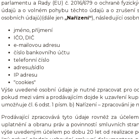
parlamentu a Rady (EU) č. 2016/679 o ochraně fyzický
údajů a o volném pohybu těchto údajů a o zrušení s
osobních údajů)(dále jen
„Nařízení“
), následující osobn
jméno, příjmení
IČO, DIČ
e-mailovou adresu
číslo bankovního účtu
telefonní číslo
adresu/sídlo
IP adresu
"cookies"
Výše uvedené osobní údaje je nutné zpracovat pro od
pokud mezi vámi a prodávajícím dojde k uzavření kup
umožňuje čl. 6 odst. 1 písm. b) Nařízení – zpracování j
Prodávající zpracovává tyto údaje rovněž za účel
uplatnění a obranu práv a povinností smluvních stra
výše uvedeným účelem po dobu 20 let od realizace pos