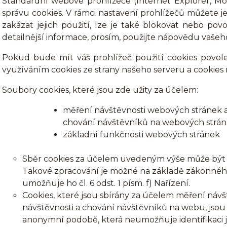
Standardní webové prohlížeče (Internet Explorer, Mo
správu cookies. V rámci nastavení prohlížečů můžete je
zakázat jejich použití, lze je také blokovat nebo povo
detailnější informace, prosím, použijte nápovědu vašeh
Pokud bude mít váš prohlížeč použití cookies povol
využíváním cookies ze strany našeho serveru a cookies 
Soubory cookies, které jsou zde užity za účelem:
měření návštěvnosti webových stránek a vy
chování návštěvníků na webových strá
základní funkčnosti webových stránek
Sběr cookies za účelem uvedeným výše může být 
Takové zpracování je možné na základě zákonnéh
umožňuje ho čl. 6 odst. 1 písm. f) Nařízení.
Cookies, které jsou sbírány za účelem měření návště
návštěvnosti a chování návštěvníků na webu, js
anonymní podobě, která neumožňuje identifikaci j