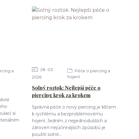
28
03
rcing a
Péče o piercing a
hojení
2026
Solný roztok: Nejlepší péče o
piercing krok za krokem
ávisí
jeho
Správná péče o nový piercing je klíčem
ulací si
k rychlému a bezproblémovému
teriálním
hojení. Jedním z nejjednodušších a
zároveň nejúčinnějších způsobů je
použití solné...