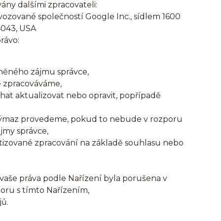
y dalšími zpracovateli:
vozované společností Google Inc., sídlem 1600
4043, USA
rávo:
vněného zájmu správce,
je zpracováváme,
chat aktualizovat nebo opravit, popřípadě
 výmaz provedeme, pokud to nebude v rozporu
jmy správce,
atizované zpracování na základě souhlasu nebo
vaše práva podle Nařízení byla porušena v
oru s tímto Nařízením,
jů.