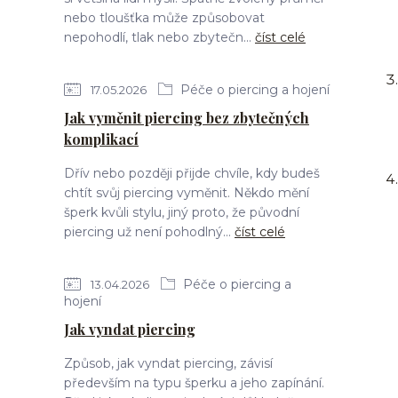
nebo tloušťka může způsobovat
nepohodlí, tlak nebo zbytečn...
číst celé
Péče o piercing a hojení
17.05.2026
Jak vyměnit piercing bez zbytečných
komplikací
Dřív nebo později přijde chvíle, kdy budeš
chtít svůj piercing vyměnit. Někdo mění
šperk kvůli stylu, jiný proto, že původní
piercing už není pohodlný...
číst celé
Péče o piercing a
13.04.2026
hojení
Jak vyndat piercing
Způsob, jak vyndat piercing, závisí
především na typu šperku a jeho zapínání.