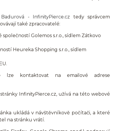
Badurová - InfinityPierce.cz
tedy správcem
ovávají také zpracovatelé:
společností Golemos s.r.o., sídlem Zátkovo
ostí Heureka Shopping s.r.o., sídlem
EU.
e lze kontaktovat na emailové adrese
tránky InfinityPierce.cz, užívá na této webové
ánka ukládá v návštěvníkově počítači, a které
el na stránku vrátí.