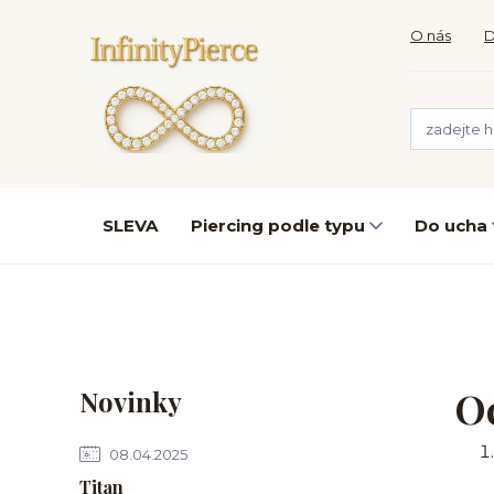
O nás
D
SLEVA
Piercing podle typu
Do ucha
Oc
Novinky
08.04.2025
Titan