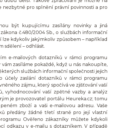
o dobu delší. Takové zpracování je možné na
í je nezbytné pro splnění právní povinnosti a pro
hou být kupujícímu zasílány novinky a jiná
 zákona č.480/2004 Sb., o službách informační
í lze kdykoliv jakýmkoliv způsobem – například
sdělení – odhlásit.
tvím e-mailových dotazníků v rámci programu
y vám zasíláme pokaždé, když u nás nakoupíte,
ěkterých službách informační společnosti jejich
ro účely zaslání dotazníků v rámci programu
ěného zájmu, který spočívá ve zjišťování vaší
ků, vyhodnocování vaší zpětné vazby a analýz
erým je provozovatel portálu Heureka.cz; tomu
peném zboží a vaši e-mailovou adresu. Vaše
ů předány žádné třetí straně pro její vlastní
i programu Ověřeno zákazníky můžete kdykoli
cí odkazu v e-mailu s dotazníkem. V případě