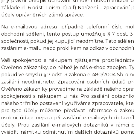
jiný právní předpis uchování smluvní dokumentace p
základě čl. 6 odst. 1 písm. c) a f) Nařízení – zpracován
účely oprávněných zájmů správce.
Na e-mailovou adresu, případně telefonní číslo mo
obchodní sdělení, tento postup umožňuje § 7 odst. 3
společnosti, pokud jej kupující neodmítne. Tato sdělen
zasláním e-mailu nebo proklikem na odkaz v obchodním 
Vaši spokojenost s nákupem zjišťujeme prostřednic
Ověřeno zákazníky, do něhož je náš e-shop zapojen. T
pokud ve smyslu § 7 odst. 3 zákona č. 480/2004 Sb. o n
zasílání neodmítnete. Zpracování osobních údajů p
Ověřeno zákazníky provádíme na základě našeho oprávn
spokojenosti s nákupem u nás. Pro zasílání dotazní
našeho tržního postavení využíváme zpracovatele, kt
pro tyto účely můžeme předávat informace o zakou
osobní údaje nejsou při zasílání e-mailových dotazník
účely. Proti zasílání e-mailových dotazníků v rámc
vyjádřit námitku odmítnutím dalších dotazníků pomo