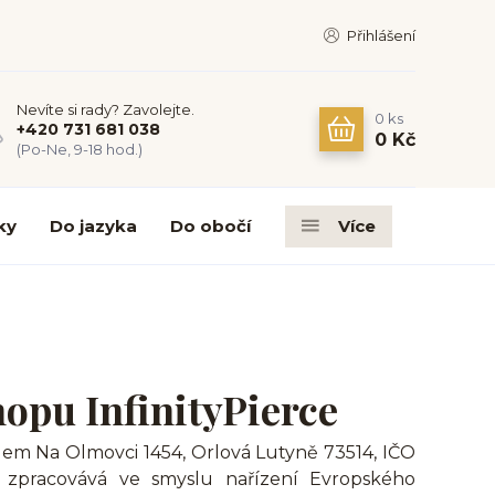
Přihlášení
Nevíte si rady? Zavolejte.
0
ks
+420 731 681 038
0 Kč
(Po-Ne, 9-18 hod.)
ky
Do jazyka
Do obočí
Více
opu InfinityPierce
ídlem Na Olmovci 1454, Orlová Lutyně 73514, IČO
 zpracovává ve smyslu nařízení Evropského