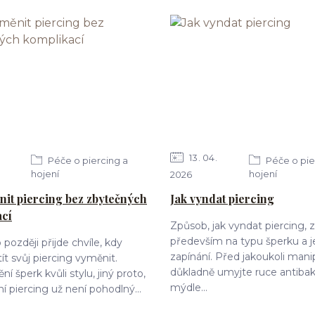
13
04
Péče o piercing a
Péče o pie
hojení
hojení
2026
nit piercing bez zbytečných
Jak vyndat piercing
ací
Způsob, jak vyndat piercing, z
především na typu šperku a 
později přijde chvíle, kdy
zapínání. Před jakoukoli manip
ít svůj piercing vyměnit.
důkladně umyjte ruce antibak
 šperk kvůli stylu, jiný proto,
mýdle...
í piercing už není pohodlný...