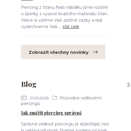
Piercing z titanu Naši nabídku jsme rozšířili
o šperky z vysoce kvatního materiálu titan.
Velice si vážíme Vaší zpětné vazby a rádi
vyslechneme Vaši ...
číst celé
Zobrazit všechny novinky
Blog
Průvodce velikostmi
21.05.2026
piercingů
Jak změřit piercing správně
Správná velikost piercingu je důležitější, než
si většina lidí myslí. Špatně zvolený průměr