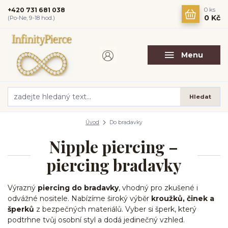
+420 731 681 038
0
ks
0 Kč
(Po-Ne, 9-18 hod.)
Menu
Hledat
Úvod
Do bradavky
Nipple piercing –
piercing bradavky
Výrazný
piercing do bradavky
, vhodný pro zkušené i
odvážné nositele. Nabízíme široký výběr
kroužků, činek a
šperků
z bezpečných materiálů. Vyber si šperk, který
podtrhne tvůj osobní styl a dodá jedinečný vzhled.