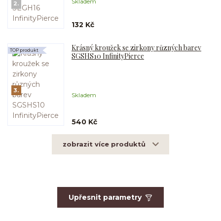
Skladem
2.
132 Kč
Krásný kroužek se zirkony různých barev
TOP produkt
SGSHS10 InfinityPierce
3.
Skladem
540 Kč
zobrazit více produktů
Upřesnit parametry