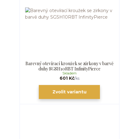
Barevný otevírací kroužek se zirkony v barvě
duhy SGSH10RBT InfinityPierce
Skladem
601 Kč
/
ks
Zvolit variantu