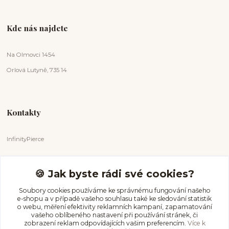
Kde nás najdete
Na Olmovci 1454
Orlová Lutyně, 735 14
Kontakty
InfinityPierce
Markéta Badurová
+420 731 681 038
🍪 Jak byste rádi své cookies?
(Po-Ne, 9-18 hod.)
Soubory cookies používáme ke správnému fungování našeho
e-shopu a v případě vašeho souhlasu také ke sledování statistik
info@infinitypierce.cz
o webu, měření efektivity reklamních kampaní, zapamatování
vašeho oblíbeného nastavení při používání stránek, či
zobrazení reklam odpovídajících vašim preferencím.
Více k