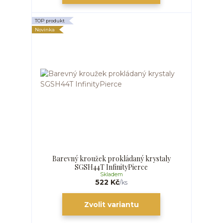
TOP produkt
Novinka
Barevný kroužek prokládaný krystaly
SGSH44T InfinityPierce
Skladem
522 Kč
/
ks
Zvolit variantu