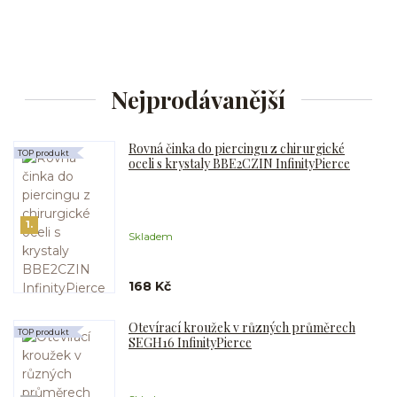
Nejprodávanější
Rovná činka do piercingu z chirurgické
TOP produkt
oceli s krystaly BBE2CZIN InfinityPierce
1.
Skladem
168 Kč
Otevírací kroužek v různých průměrech
TOP produkt
SEGH16 InfinityPierce