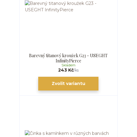
Barevný titanový kroužek G23 - USEGHT
InfinityPierce
Skladem
243 Kč
/
ks
Zvolit variantu