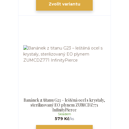
Zvolit variantu
Banánek z titanu G23 – leštěná ocel s krystaly,
sterilizovaný EO plynem ZUMCDZ771
InfinityPierce
Skladem
579 Kč
/
ks