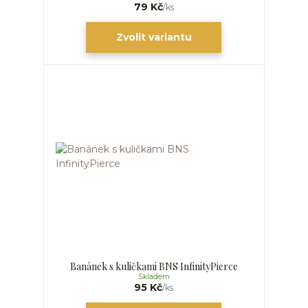
79 Kč
/
ks
Zvolit variantu
Banánek s kuličkami BNS InfinityPierce
Skladem
95 Kč
/
ks