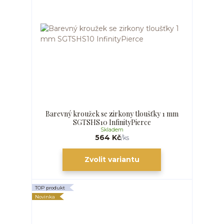
Barevný kroužek se zirkony tloušťky 1 mm
SGTSHS10 InfinityPierce
Skladem
564 Kč
/
ks
Zvolit variantu
TOP produkt
Novinka