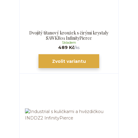
Dvojitý titanový kroužek s čirými krystaly
SAWKR01 InfinityPierce
Skladem
489 Kč
/
ks
Zvolit variantu