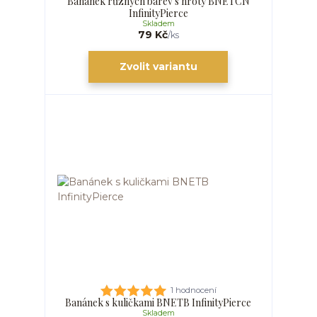
Banánek různých barev s hroty BNETCN
InfinityPierce
Skladem
79 Kč
/
ks
Zvolit variantu
1 hodnocení
Banánek s kuličkami BNETB InfinityPierce
Skladem