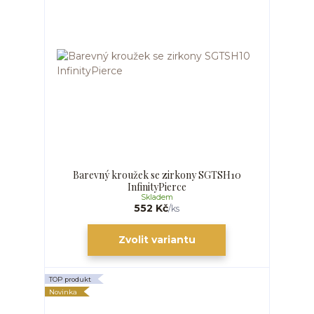
Barevný kroužek se zirkony SGTSH10
InfinityPierce
Skladem
552 Kč
/
ks
Zvolit variantu
TOP produkt
Novinka