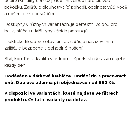
oceli 316L, díky čemuž je ideální volbou i pro citlivou
pokožku. Zajišťuje dlouhotrvající pohodlí, odolnost vůči vodě
a nošení bez podráždění.
Dostupný v různých variantách, je perfektní volbou pro
helix, lalůček i další typy ušních piercingů.
Praktické kloubové otevírání usnadňuje nasazování a
zajišťuje bezpečné a pohodlné nošení.
Styl, komfort a kvalita v jednom – šperk, který si zamilujete
každý den.
Dodáváno v dárkové krabičce. Dodání do 3 pracovních
dnů. Doprava zdarma při objednávce nad 650 Kč.
K dispozici ve variantách, které najdete ve filtrech
produktu. Ostatní varianty na dotaz.
kroužek/segment/ring/segmentový kroužek/clicker/Do
ucha/pupíkovka//pupek/pupík/helix/lobe/ušní
lalůček/tragus/conch/daith/rook/anti tragus/forward
helix/snug/flat/Do nosu/nostril/septum/bridge/do rtů/lower