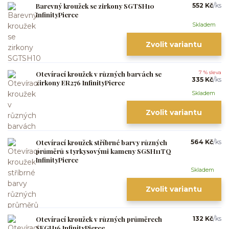
Barevný kroužek se zirkony SGTSH10
552 Kč
/
ks
InfinityPierce
Skladem
Zvolit variantu
Otevírací kroužek v různých barvách se
7 % sleva
335 Kč
/
ks
zirkony ER276 InfinityPierce
Skladem
Zvolit variantu
Otevírací kroužek stříbrné barvy různých
564 Kč
/
ks
průměrů s tyrkysovými kameny SGSH11TQ
InfinityPierce
Skladem
Zvolit variantu
Otevírací kroužek v různých průměrech
132 Kč
/
ks
SEGH16 InfinityPierce