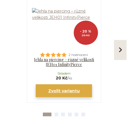
- 20 %
25 Kč
2 hodnocení
Jehla na piercing – různé velikosti
Kanyla
JEH01 InfinityPierce
I
Skladem
20 Kč
/
ks
Zvolit variantu
Zv