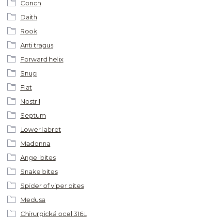
Conch
Daith
Rook
Anti tragus
Forward helix
Snug
Flat
Nostril
Septum
Lower labret
Madonna
Angel bites
Snake bites
Spider of viper bites
Medusa
Chirurgická ocel 316L