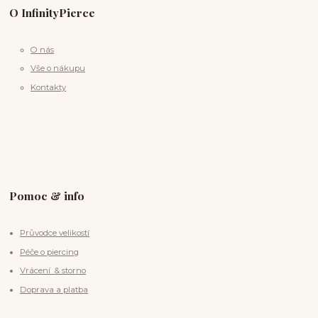
O InfinityPierce
O nás
Vše o nákupu
Kontakty
Pomoc & info
Průvodce velikostí
Péče o piercing
Vrácení & storno
Doprava a platba