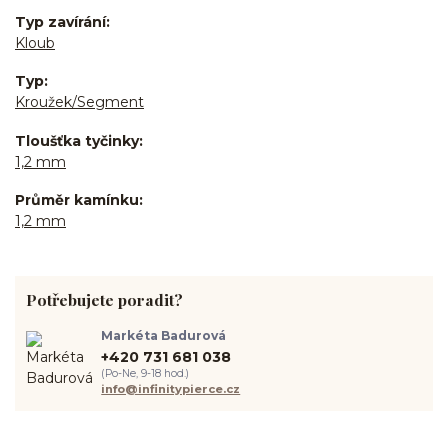
Typ zavírání
Kloub
Typ
Kroužek/Segment
Tloušťka tyčinky
1,2 mm
Průměr kamínku
1,2 mm
Potřebujete poradit?
Markéta Badurová
+420 731 681 038
(Po-Ne, 9-18 hod.)
info@infinitypierce.cz