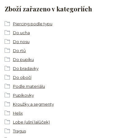
Zboží zařazeno v kategoriích
Piercing podle typu
Do ucha
Do nosu
Do rtů
Do pupíku
Do bradavky
Do obočí
Podle materiálu
Pupíkovky
Kroužky a segmenty
Helix
Lobe (ušní lalůček)
Tragus