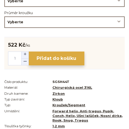
Průměr kroužku
522 Kč
/
ks
Přidat do košíku
Číslo produktu:
SGSH44T
Materiál:
Chirurgická ocel 316L
Druh kamene:
Zirkon
Typ zavírání:
Kloub
Typ:
Kroužek/Segment
Umístění:
Forward helix, Anti-tragus, Pupík,
Conch, Helix, Ušní lalůček, Nosní dírka,
Rook, Snug, Tragus
Tloušťka tyčinky:
1,2 mm