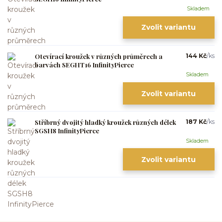
Skladem
Zvolit variantu
Otevírací kroužek v různých průměrech a
144 Kč
/
ks
barvách SEGHT16 InfinityPierce
Skladem
Zvolit variantu
Stříbrný dvojitý hladký kroužek různých délek
187 Kč
/
ks
SGSH8 InfinityPierce
Skladem
Zvolit variantu