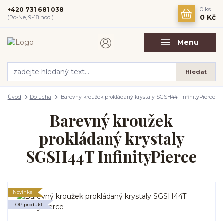
+420 731 681 038
0
ks
0 Kč
(Po-Ne, 9-18 hod.)
Menu
Hledat
Úvod
Do ucha
Barevný kroužek prokládaný krystaly SGSH44T InfinityPierce
Barevný kroužek
prokládaný krystaly
SGSH44T InfinityPierce
Novinka
TOP produkt