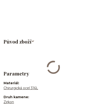
labret/madonna/angel bites/snake bites/spides of viper
bites/medusa/do pupíku/do pupku/do bradavky/bradavka/do
obočí/chirurgická ocel/316L
Původ zboží
Parametry
Materiál
Chirurgická ocel 316L
Druh kamene
Zirkon