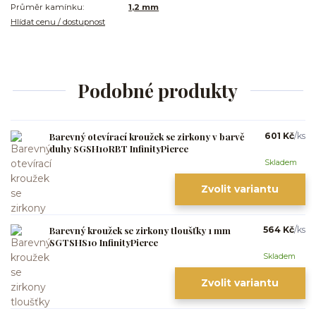
Průměr kamínku:
1,2 mm
Hlídat cenu / dostupnost
Podobné produkty
Barevný otevírací kroužek se zirkony v barvě
601 Kč
/
ks
duhy SGSH10RBT InfinityPierce
Skladem
Zvolit variantu
Barevný kroužek se zirkony tloušťky 1 mm
564 Kč
/
ks
SGTSHS10 InfinityPierce
Skladem
Zvolit variantu