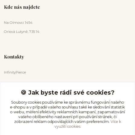
Kde nás najdete
Na Olmovci 1454
Orlová Lutyně, 735 14
Kontakty
InfinityPierce
Markéta Badurová
+420 731 681 038
🍪 Jak byste rádi své cookies?
(Po-Ne, 9-18 hod.)
Soubory cookies používáme ke správnému fungování našeho
e-shopu a v případě vašeho souhlasu také ke sledování statistik
info@infinitypierce.cz
o webu, měření efektivity reklamních kampaní, zapamatování
vašeho oblíbeného nastavení při používání stránek, či
zobrazení reklam odpovídajících vašim preferencím.
Více k
využití cookies