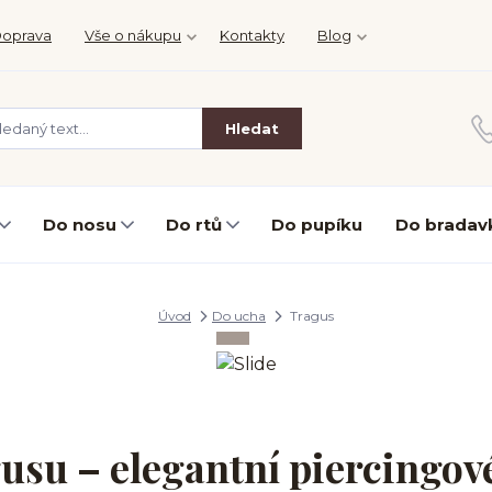
oprava
Vše o nákupu
Kontakty
Blog
Hledat
Do nosu
Do rtů
Do pupíku
Do bradav
Úvod
Do ucha
Tragus
usu – elegantní piercingov