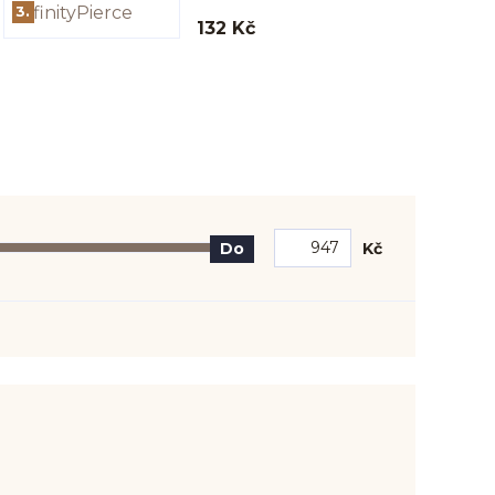
3.
132 Kč
Kč
Do