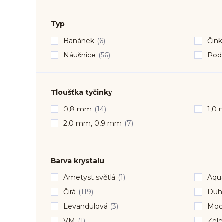
Typ
Banánek
(6)
Čin
Náušnice
(56)
Pod
Tloušťka tyčinky
0,8 mm
(14)
1,0
2,0 mm, 0,9 mm
(7)
Barva krystalu
Ametyst světlá
(1)
Aqu
Čirá
(119)
Duh
Levandulová
(3)
Modr
VM
(1)
Zele