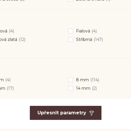
ová
(4)
Fialová
(4)
vá zlatá
(12)
Stříbrná
(147)
mm
(4)
8 mm
(114)
mm
(17)
14 mm
(2)
Upřesnit parametry