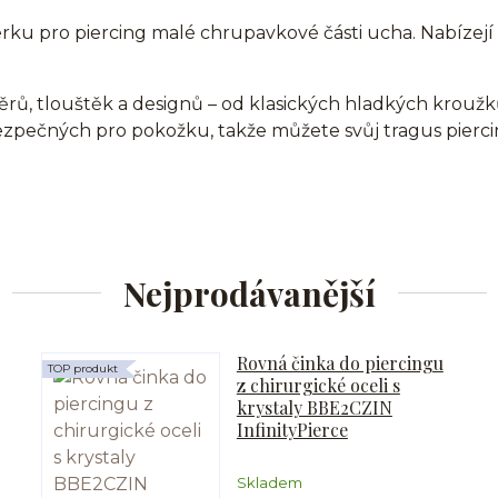
u pro piercing malé chrupavkové části ucha. Nabízejí el
rů, tlouštěk a designů – od klasických hladkých krouž
bezpečných pro pokožku, takže můžete svůj tragus pierci
Nejprodávanější
Rovná činka do piercingu
TOP produkt
z chirurgické oceli s
krystaly BBE2CZIN
InfinityPierce
Skladem