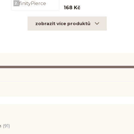
2.
168 Kč
zobrazit více produktů
n
(91)