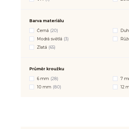
Barva materiálu
Černá
(20)
Duh
Modrá světlá
(3)
Růžo
Zlatá
(65)
Průměr kroužku
6 mm
(28)
7 
10 mm
(80)
12 