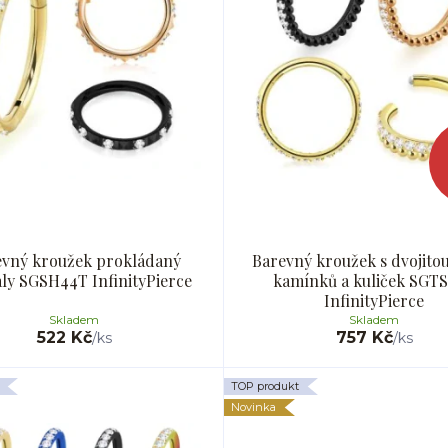
evný kroužek prokládaný
Barevný kroužek s dvojito
aly SGSH44T InfinityPierce
kamínků a kuliček SGT
InfinityPierce
Skladem
Skladem
522 Kč
757 Kč
/
ks
/
ks
TOP produkt
Novinka