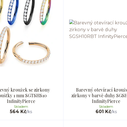
evný kroužek se zirkony
Barevný otevírací krouž
oušťky 1 mm SGTSHS10
zirkony v barvě duhy SGS
InfinityPierce
InfinityPierce
Skladem
Skladem
564 Kč
601 Kč
/
ks
/
ks