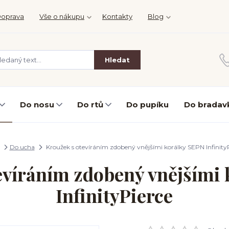
oprava
Vše o nákupu
Kontakty
Blog
Hledat
Do nosu
Do rtů
Do pupíku
Do bradav
Do ucha
Kroužek s otevíráním zdobený vnějšími korálky SEPN Infinity
evíráním zdobený vnějšími
InfinityPierce