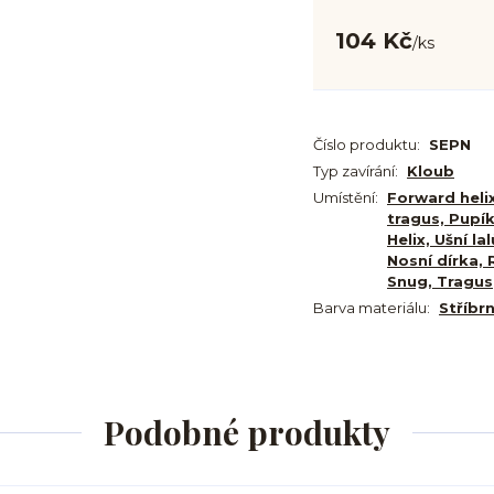
104 Kč
/
ks
Číslo produktu:
SEPN
Typ zavírání:
Kloub
Umístění:
Forward helix
tragus, Pupík
Helix, Ušní la
Nosní dírka, 
Snug, Tragus
Barva materiálu:
Stříbr
Podobné produkty