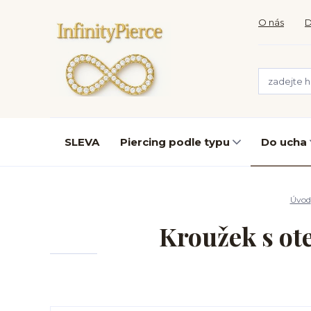
O nás
D
SLEVA
Piercing podle typu
Do ucha
Úvod
Kroužek s ot