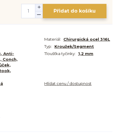
Přidat do košíku
Materiál:
Chirurgická ocel 316L
Typ:
Kroužek/Segment
, Anti-
Tloušťka tyčinky:
1,2 mm
, Conch,
lůček,
Rook,
ná
Hlídat cenu / dostupnost