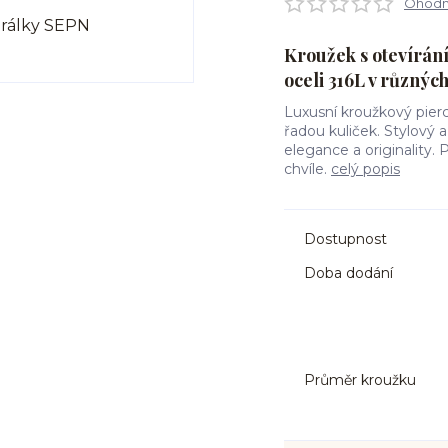
Ohodno
Kroužek s otevírán
oceli 316L v různý
Luxusní kroužkový pierc
řadou kuliček. Stylový
elegance a originality. 
chvíle.
celý popis
Dostupnost
Doba dodání
Průměr kroužku