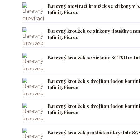
Barevný otevírací kroužek se zirkony v
InfinityPierce
Barevný kroužek se zirkony tloušťky 1
InfinityPierce
Barevný kroužek se zirkony SGTSH10 Inf
Barevný kroužek s dvojitou řadou kamín
InfinityPierce
Barevný kroužek s dvojitou řadou kamí
InfinityPierce
Barevný kroužek prokládaný krystaly SG