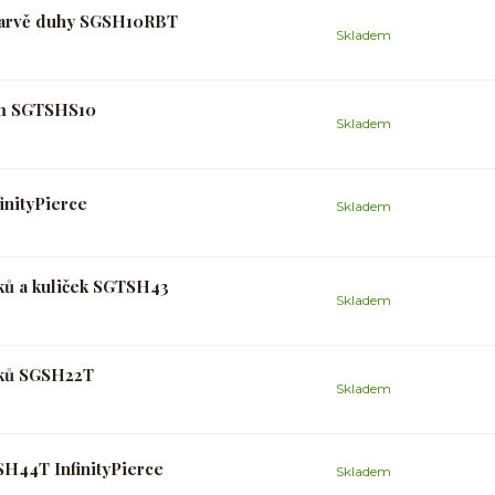
 barvě duhy SGSH10RBT
Skladem
 mm SGTSHS10
Skladem
inityPierce
Skladem
ků a kuliček SGTSH43
Skladem
nků SGSH22T
Skladem
SH44T InfinityPierce
Skladem