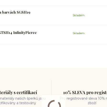
a barvách SGSH19
Skladem
GTSH14 InfinityPierce
Skladem
eriály s certifikací
10% SLEVA pro regis
ateriály našich šperků jsou
Pro registrované sleva 10% 
tifikovány a testovány
zboží