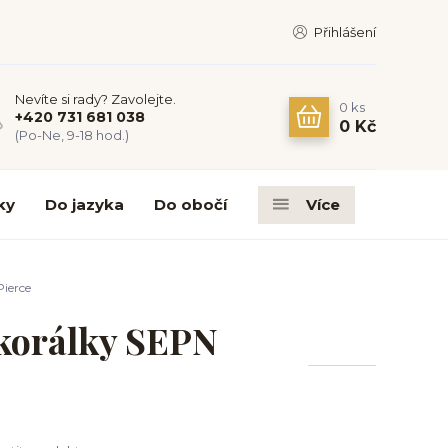
Přihlášení
Nevíte si rady? Zavolejte.
0
ks
+420 731 681 038
0 Kč
(Po-Ne, 9-18 hod.)
ky
Do jazyka
Do obočí
Více
Pierce
 korálky SEPN