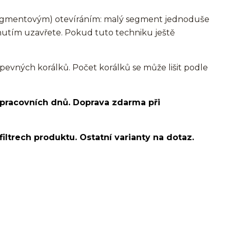
egmentovým) otevíráním: malý segment jednoduše
knutím uzavřete. Pokud tuto techniku ještě
pevných korálků. Počet korálků se může lišit podle
 pracovních dnů. Doprava zdarma při
filtrech produktu. Ostatní varianty na dotaz.
o ucha/pupíkovka//pupek/pupík/helix/lobe/ušní
d helix/snug/flat/Do nosu/nostril/septum/bridge/do
spides of viper bites/medusa/do pupíku/do pupku/do