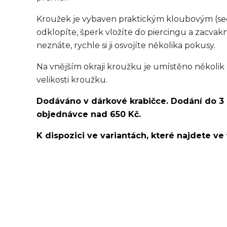
Kroužek je vybaven praktickým kloubovým (s
odklopíte, šperk vložíte do piercingu a zacva
neznáte, rychle si ji osvojíte několika pokusy.
Na vnějším okraji kroužku je umístěno několik 
velikosti kroužku.
Dodáváno v dárkové krabičce. Dodání do 3
objednávce nad 650 Kč.
K dispozici ve variantách, které najdete ve 
kroužek/segment/ring/segmentový kroužek/clicker/D
lalůček/tragus/conch/daith/rook/anti tragus/forwar
rtů/lower labret/madonna/angel bites/snake bites/
bradavky/bradavka/do obočí/chirurgická ocel/316L