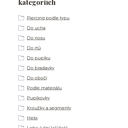
kategoriích
Piercing podle typu
Do ucha
Do nosu
Do rtů
Do pupíku
Do bradavky
Do obočí
Podle materiálu
Pupíkovky
Kroužky a segmenty
Helix
Lobe (ušní lalůček)