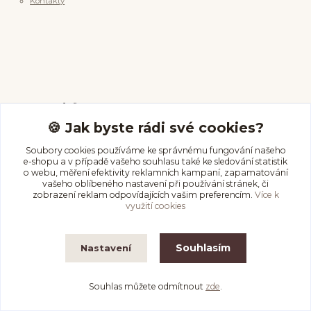
Kontakty
Pomoc & info
🍪 Jak byste rádi své cookies?
Průvodce velikostí
Soubory cookies používáme ke správnému fungování našeho
e-shopu a v případě vašeho souhlasu také ke sledování statistik
Péče o piercing
o webu, měření efektivity reklamních kampaní, zapamatování
Vrácení & storno
vašeho oblíbeného nastavení při používání stránek, či
zobrazení reklam odpovídajících vašim preferencím.
Více k
Doprava a platba
využití cookies
Kde nás najdete
Souhlasím
Nastavení
Na Olmovci 1454
Souhlas můžete odmítnout
zde
.
Orlová Lutyně, 735 14