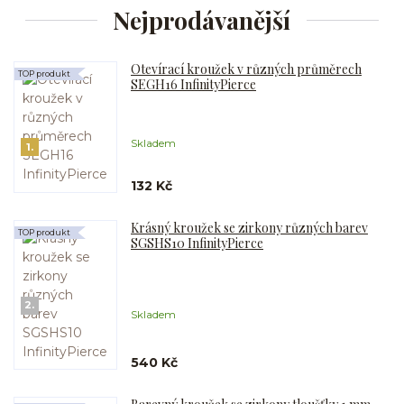
Nejprodávanější
Otevírací kroužek v různých průměrech
TOP produkt
SEGH16 InfinityPierce
Skladem
1.
132 Kč
Krásný kroužek se zirkony různých barev
TOP produkt
SGSHS10 InfinityPierce
2.
Skladem
540 Kč