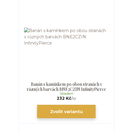
Banán s kamínkem po obou stranách v
různých barvách BNE2CZIN InfinityPierce
Skladem
232 Kč
/
ks
Zvolit variantu