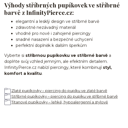
Výhody stříbrných pupíkovek ve stříbrné
barvě z InfinityPierce.cz:
elegantní a lesklý design ve stříbrné barvě
zdravotně nezávadný materiál
vhodné pro nové i zahojené piercingy
snadné nasazení a bezpečné uchycení
perfektní doplněk k dalším šperkům
Vyberte si
stříbrnou pupíkovku ve stříbrné barvě
a
doplňte svůj vzhled jemným, ale efektním detailem.
InfinityPierce.cz nabízí piercingy, které kombinují
styl,
komfort a kvalitu
.
Zlaté pupíkovky – piercing do pupíku ve zlaté barvě
Stříbrné pupíkovky – piercing do pupíku ve stříbrné barvě
Titanové pupíkovky – lehké, hypoalergenní a stylové