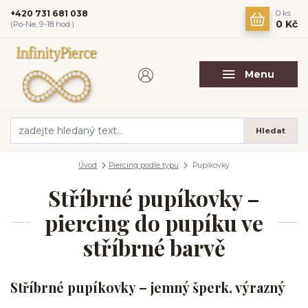
+420 731 681 038
0
ks
0 Kč
(Po-Ne, 9-18 hod.)
Menu
Hledat
Úvod
Piercing podle typu
Pupíkovky
Stříbrné pupíkovky –
piercing do pupíku ve
stříbrné barvě
Stříbrné pupíkovky – jemný šperk, výrazný