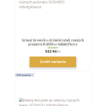
Krásný kroužek s čirými krystaly různých
průměrů SGSHB10 InfinityPierce
Skladem
522 Kč
/
ks
Zvolit variantu
TOP produkt