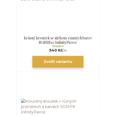
Krásný kroužek se zirkony různých barev
SGSHS10 InfinityPierce
Skladem
540 Kč
/
ks
Zvolit variantu