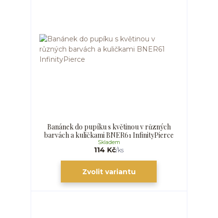
Banánek do pupíku s květinou v různých
barvách a kuličkami BNER61 InfinityPierce
Skladem
114 Kč
/
ks
Zvolit variantu