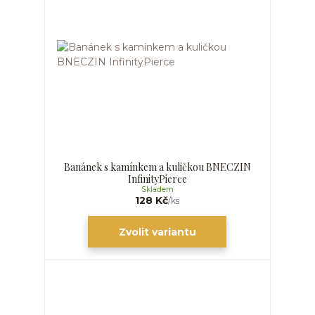
Banánek s kamínkem a kuličkou BNECZIN
InfinityPierce
Skladem
128 Kč
/
ks
Zvolit variantu