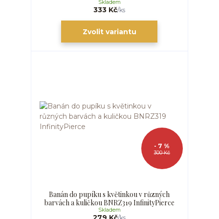
Skladem
333 Kč
/
ks
Zvolit variantu
- 7 %
300 Kč
Banán do pupíku s květinkou v různých
barvách a kuličkou BNRZ319 InfinityPierce
Skladem
279 Kč
/
ks