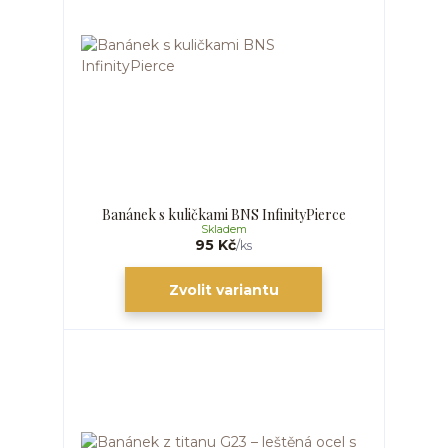
Banánek s kuličkami BNS InfinityPierce
Skladem
95 Kč
/
ks
Zvolit variantu