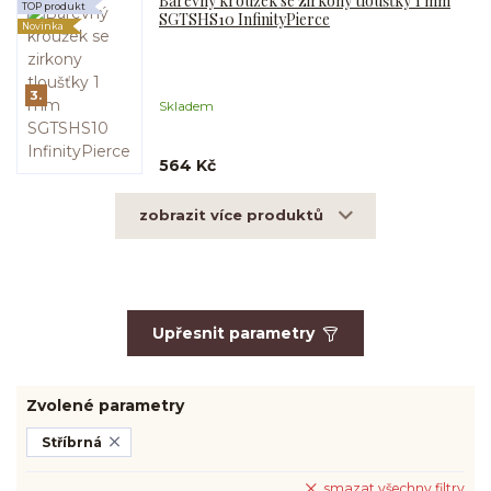
Barevný kroužek se zirkony tloušťky 1 mm
TOP produkt
SGTSHS10 InfinityPierce
Novinka
3.
Skladem
564 Kč
zobrazit více produktů
Upřesnit parametry
Zvolené parametry
Stříbrná
smazat všechny filtry