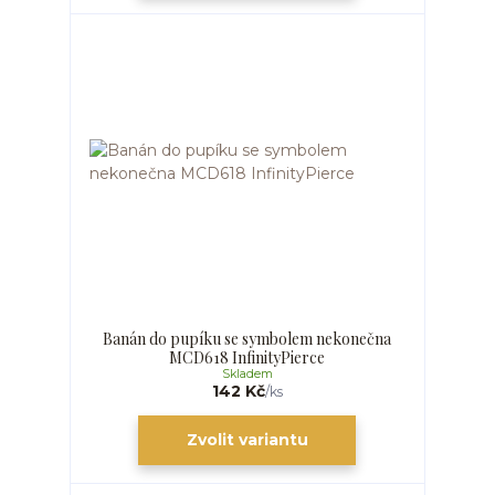
Banán do pupíku se symbolem nekonečna
MCD618 InfinityPierce
Skladem
142 Kč
/
ks
Zvolit variantu