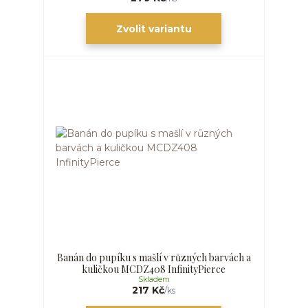
Zvolit variantu
Banán do pupíku s mašlí v různých barvách a
kuličkou MCDZ408 InfinityPierce
Skladem
217 Kč
/
ks