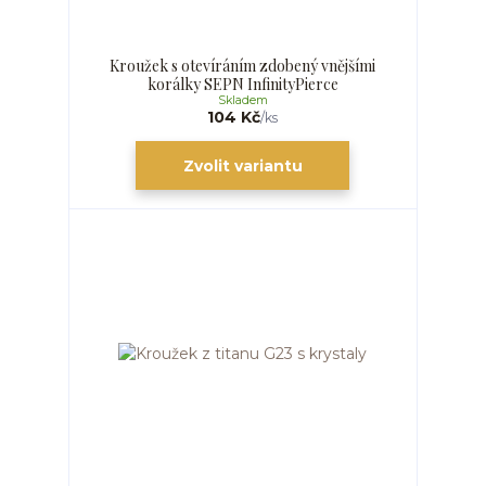
Kroužek s otevíráním zdobený vnějšími
korálky SEPN InfinityPierce
Skladem
104 Kč
/
ks
Zvolit variantu