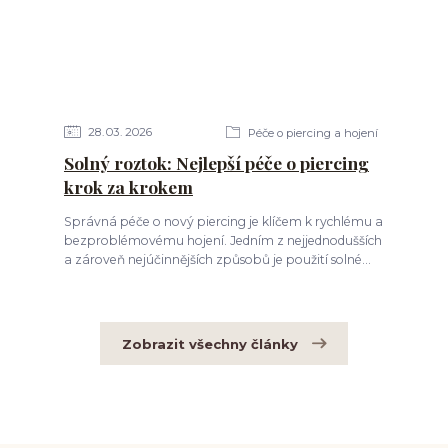
28
03
2026
Péče o piercing a hojení
Solný roztok: Nejlepší péče o piercing
krok za krokem
Správná péče o nový piercing je klíčem k rychlému a
bezproblémovému hojení. Jedním z nejjednodušších
a zároveň nejúčinnějších způsobů je použití solné...
Zobrazit všechny články