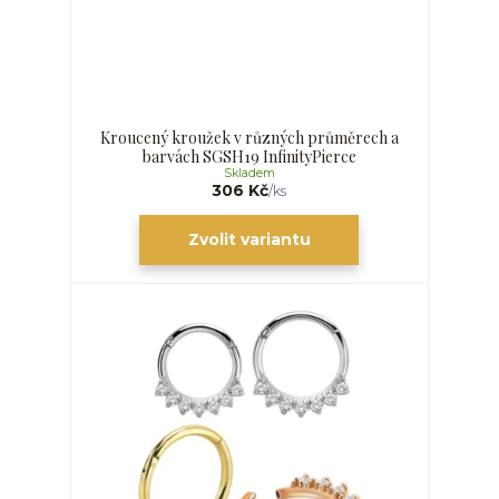
Kroucený kroužek v různých průměrech a
barvách SGSH19 InfinityPierce
Skladem
306 Kč
/
ks
Zvolit variantu