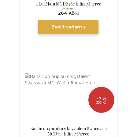
a kuličkou MCDZ367 InfinityPierce
Skladem
264 Kč
/
ks
Zvolit variantu
- 7 %
358 Kč
Banán do pupíku s krystalem Swarovski
MCD713 InfinityPierce