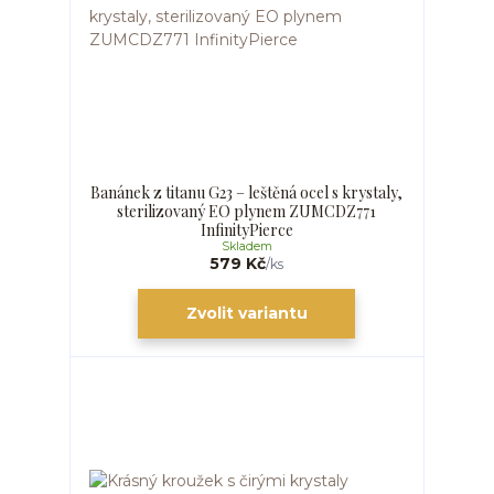
Banánek z titanu G23 – leštěná ocel s krystaly,
sterilizovaný EO plynem ZUMCDZ771
InfinityPierce
Skladem
579 Kč
/
ks
Zvolit variantu