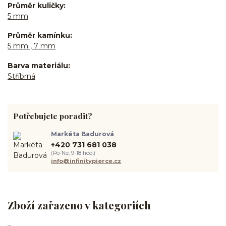
Průměr kuličky
5 mm
Průměr kamínku
5 mm , 7 mm
Barva materiálu
Stříbrná
Potřebujete poradit?
Markéta Badurová
+420 731 681 038
(Po-Ne, 9-18 hod.)
info@infinitypierce.cz
Zboží zařazeno v kategoriích