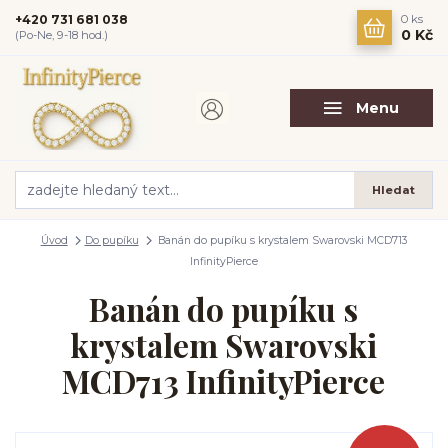
+420 731 681 038
0
ks
0 Kč
(Po-Ne, 9-18 hod.)
Menu
Hledat
Úvod
Do pupíku
Banán do pupíku s krystalem Swarovski MCD713
InfinityPierce
Banán do pupíku s
krystalem Swarovski
MCD713 InfinityPierce