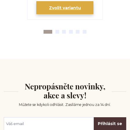
Zvolit variantu
Zv
Nepropásněte novinky,
akce a slevy!
Můžete se kdykoli odhlásit. Zasíláme jednou za 14 dní.
Přihlásit se