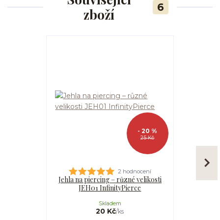
6
zboží
- 20 %
25 Kč
2 hodnocení
Jehla na piercing – různé velikosti
Kanyla
JEH01 InfinityPierce
I
Skladem
20 Kč
/
ks