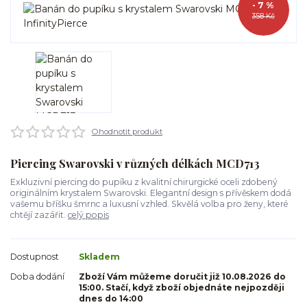
- 7 %
358 Kč
Ohodnotit produkt
Piercing Swarovski v různých délkách MCD713
Exkluzivní piercing do pupíku z kvalitní chirurgické oceli zdobený
originálním krystalem Swarovski. Elegantní design s přívěskem dodá
vašemu bříšku šmrnc a luxusní vzhled. Skvělá volba pro ženy, které
chtějí zazářit.
celý popis
Dostupnost
Skladem
Doba dodání
Zboží Vám můžeme doručit již 10.08.2026 do
15:00. Stačí, když zboží objednáte nejpozději
dnes do 14:00