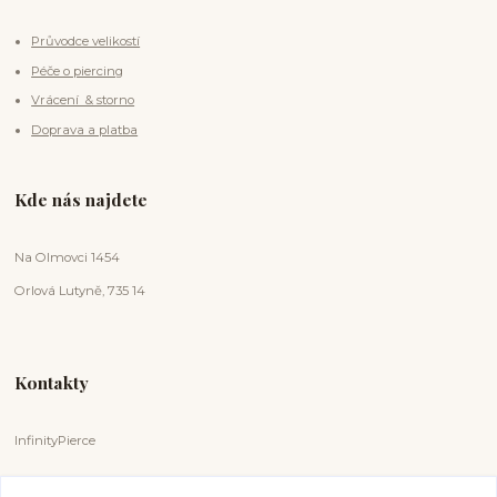
Průvodce velikostí
Péče o piercing
Vrácení & storno
Doprava a platba
Kde nás najdete
Na Olmovci 1454
Orlová Lutyně, 735 14
Kontakty
InfinityPierce
Markéta Badurová