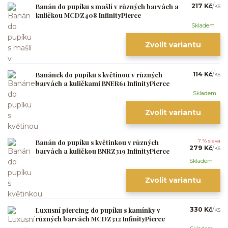
Banán do pupíku s mašlí v různých barvách a
217 Kč
/
ks
kuličkou MCDZ408 InfinityPierce
Skladem
Zvolit variantu
Banánek do pupíku s květinou v různých
114 Kč
/
ks
barvách a kuličkami BNER61 InfinityPierce
Skladem
Zvolit variantu
Banán do pupíku s květinkou v různých
7 % sleva
279 Kč
/
ks
barvách a kuličkou BNRZ319 InfinityPierce
Skladem
Zvolit variantu
Luxusní piercing do pupíku s kamínky v
330 Kč
/
ks
různých barvách MCDZ312 InfinityPierce