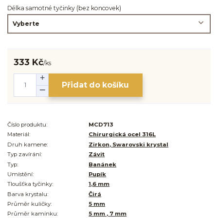
Délka samotné tyčinky (bez koncovek)
333 Kč
/
ks
Přidat do košíku
Číslo produktu:
MCD713
Materiál:
Chirurgická ocel 316L
Druh kamene:
Zirkon, Swarovski krystal
Typ zavírání:
Závit
Typ:
Banánek
Umístění:
Pupík
Tloušťka tyčinky:
1,6 mm
Barva krystalu:
Čirá
Průměr kuličky:
5 mm
Průměr kamínku:
5 mm , 7 mm