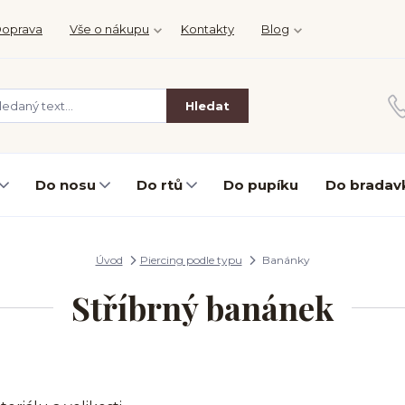
oprava
Vše o nákupu
Kontakty
Blog
Hledat
Do nosu
Do rtů
Do pupíku
Do bradav
Úvod
Piercing podle typu
Banánky
Stříbrný banánek