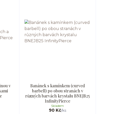
inou v
Banánek s kamínkem (curved
kami
barbell) po obou stranách v
e
různých barvách krystalu BNEJB25
InfinityPierce
Skladem
90 Kč
/
ks