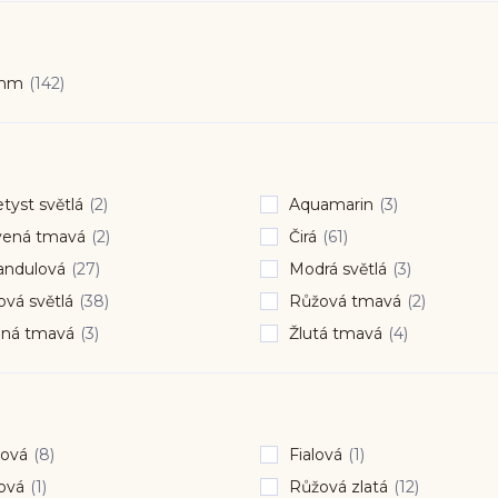
 mm
(142)
yst světlá
(2)
Aquamarin
(3)
vená tmavá
(2)
Čirá
(61)
andulová
(27)
Modrá světlá
(3)
vá světlá
(38)
Růžová tmavá
(2)
ená tmavá
(3)
Žlutá tmavá
(4)
ová
(8)
Fialová
(1)
ová
(1)
Růžová zlatá
(12)