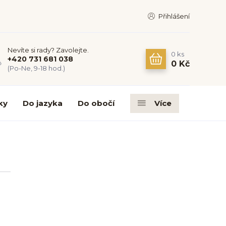
Přihlášení
Nevíte si rady? Zavolejte.
0
ks
+420 731 681 038
0 Kč
(Po-Ne, 9-18 hod.)
ky
Do jazyka
Do obočí
Více