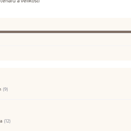
riálu a velikosti
n
(9)
ka
(12)