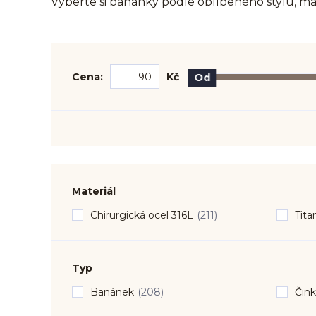
Vyberte si banánky podle oblíbeného stylu, mate
Cena:
Kč
Od
Materiál
Chirurgická ocel 316L
(211)
Tita
Typ
Banánek
(208)
Čin