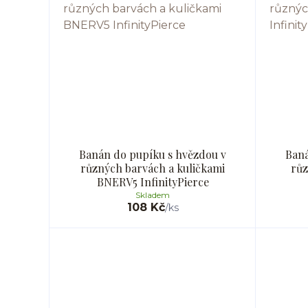
Banán do pupíku s hvězdou v
Baná
různých barvách a kuličkami
rů
BNERV5 InfinityPierce
Skladem
108 Kč
/
ks