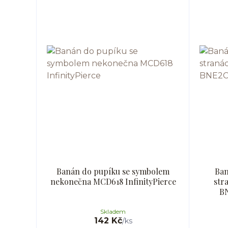
Banán do pupíku se symbolem
Ban
nekonečna MCD618 InfinityPierce
str
BN
Skladem
142 Kč
/
ks