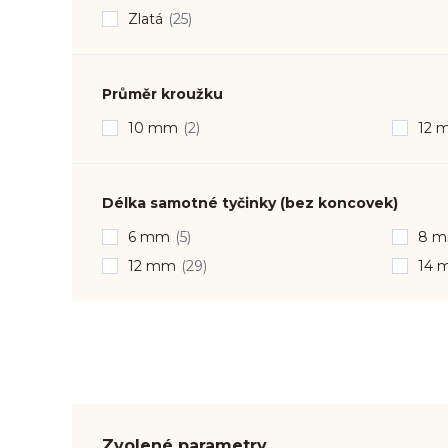
Zlatá
(25)
Průměr kroužku
10 mm
(2)
12 
Délka samotné tyčinky (bez koncovek)
6 mm
(5)
8 
12 mm
(29)
14 
Zvolené parametry