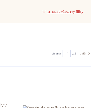
smazat všechny filtry
strana
z 2
další