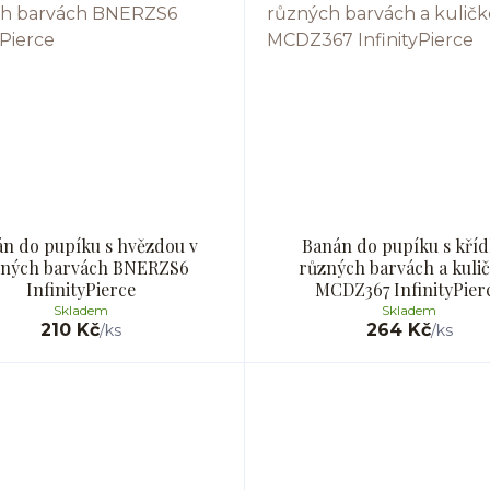
n do pupíku s hvězdou v
Banán do pupíku s kříd
zných barvách BNERZS6
různých barvách a kuli
InfinityPierce
MCDZ367 InfinityPier
Skladem
Skladem
210 Kč
264 Kč
/
ks
/
ks