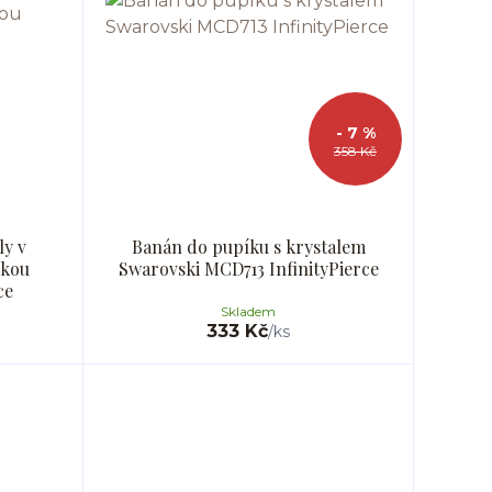
- 7 %
358 Kč
ly v
Banán do pupíku s krystalem
čkou
Swarovski MCD713 InfinityPierce
ce
Skladem
333 Kč
/
ks