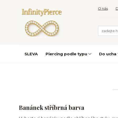
O nás
D
SLEVA
Piercing podle typu
Do ucha
Banánek stříbrná barva