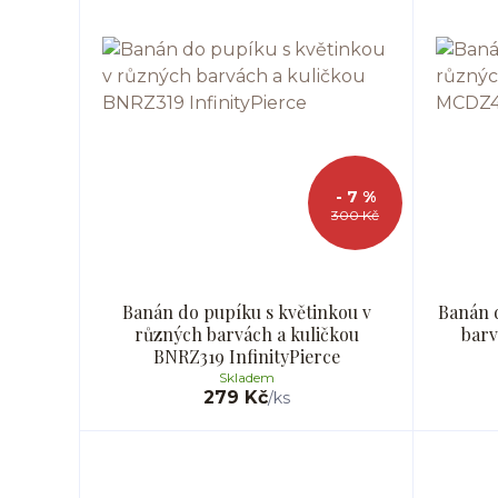
- 7 %
300 Kč
Banán do pupíku s květinkou v
Banán 
různých barvách a kuličkou
barv
BNRZ319 InfinityPierce
Skladem
279 Kč
/
ks