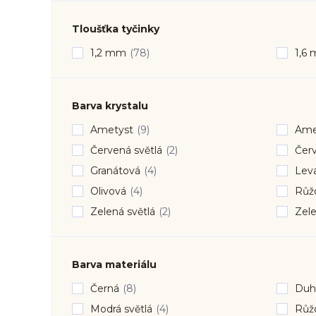
Tloušťka tyčinky
1,2 mm
(78)
1,6
Barva krystalu
Ametyst
(9)
Amet
Červená světlá
(2)
Čer
Granátová
(4)
Lev
Olivová
(4)
Růžo
Zelená světlá
(2)
Zel
Barva materiálu
Černá
(8)
Duh
Modrá světlá
(4)
Růž