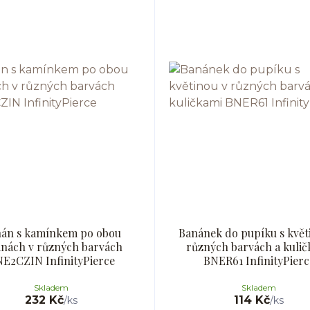
án s kamínkem po obou
Banánek do pupíku s květ
anách v různých barvách
různých barvách a kulič
E2CZIN InfinityPierce
BNER61 InfinityPierc
Skladem
Skladem
232 Kč
114 Kč
/
ks
/
ks