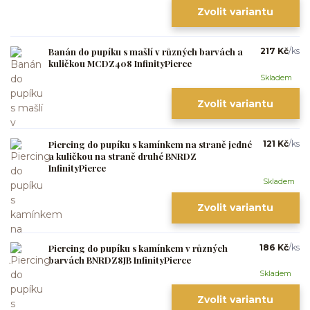
Zvolit variantu
Banán do pupíku s mašlí v různých barvách a
217 Kč
/
ks
kuličkou MCDZ408 InfinityPierce
Skladem
Zvolit variantu
Piercing do pupíku s kamínkem na straně jedné
121 Kč
/
ks
a kuličkou na straně druhé BNRDZ
InfinityPierce
Skladem
Zvolit variantu
Piercing do pupíku s kamínkem v různých
186 Kč
/
ks
barvách BNRDZ8JB InfinityPierce
Skladem
Zvolit variantu