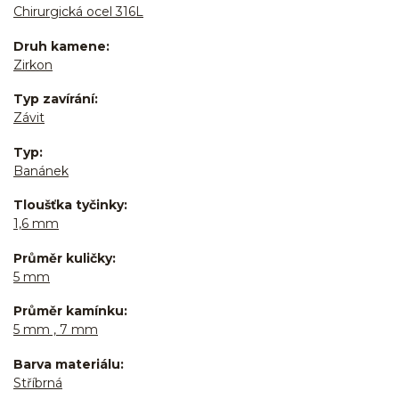
Chirurgická ocel 316L
Druh kamene
Zirkon
Typ zavírání
Závit
Typ
Banánek
Tloušťka tyčinky
1,6 mm
Průměr kuličky
5 mm
Průměr kamínku
5 mm , 7 mm
Barva materiálu
Stříbrná