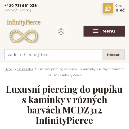
+420 731 681 038
0
ks
0 Kč
(Po-Ne, 9-18 hod.)
Menu
Hledat
Úvod
Do pupíku
Luxusní piercing do pupíku s kamínky v různých barvách
MCDZ312 InfinityPierce
Luxusní piercing do pupíku
s kamínky v různých
barvách MCDZ312
InfinityPierce