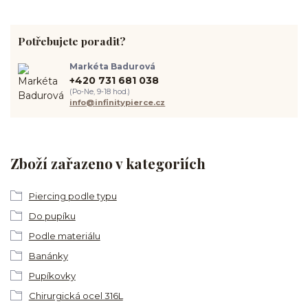
Potřebujete poradit?
Markéta Badurová
+420 731 681 038
(Po-Ne, 9-18 hod.)
info@infinitypierce.cz
Zboží zařazeno v kategoriích
Piercing podle typu
Do pupíku
Podle materiálu
Banánky
Pupíkovky
Chirurgická ocel 316L