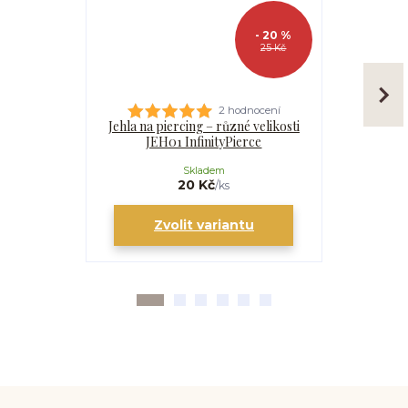
- 20 %
25 Kč
2 hodnocení
Jehla na piercing – různé velikosti
Kanyla
JEH01 InfinityPierce
I
Skladem
20 Kč
/
ks
Zvolit variantu
Zv