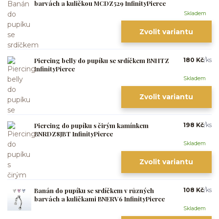
barvách a kuličkou MCDZ529 InfinityPierce
Skladem
Zvolit variantu
Piercing belly do pupíku se srdíčkem BNHTZ
180 Kč
/
ks
InfinityPierce
Skladem
Zvolit variantu
Piercing do pupíku s čirým kamínkem
198 Kč
/
ks
BNRDZ8JBT InfinityPierce
Skladem
Zvolit variantu
Banán do pupíku se srdíčkem v různých
108 Kč
/
ks
barvách a kuličkami BNERV6 InfinityPierce
Skladem