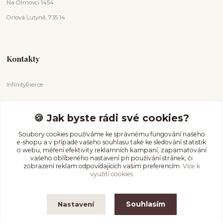
Na Olmovci 1454
Orlová Lutyně, 735 14
Kontakty
InfinityPierce
Markéta Badurová
+420 731 681 038
🍪 Jak byste rádi své cookies?
(Po-Ne, 9-18 hod.)
Soubory cookies používáme ke správnému fungování našeho
e-shopu a v případě vašeho souhlasu také ke sledování statistik
info@infinitypierce.cz
o webu, měření efektivity reklamních kampaní, zapamatování
vašeho oblíbeného nastavení při používání stránek, či
zobrazení reklam odpovídajících vašim preferencím.
Více k
využití cookies
Souhlasím
Nastavení