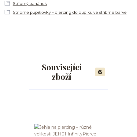
Stříbrný banánek
Stříbrné pupíkovky – piercing do pupíku ve stříbrné barvě
Související
6
zboží