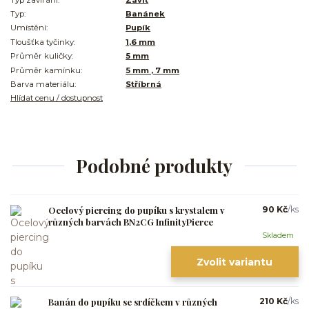
Typ:
Banánek
Umístění:
Pupík
Tloušťka tyčinky:
1,6 mm
Průměr kuličky:
5 mm
Průměr kamínku:
5 mm , 7 mm
Barva materiálu:
Stříbrná
Hlídat cenu / dostupnost
Podobné produkty
Ocelový piercing do pupíku s krystalem v
90 Kč
/
ks
různých barvách BN2CG InfinityPierce
Skladem
Zvolit variantu
Banán do pupíku se srdíčkem v různých
210 Kč
/
ks