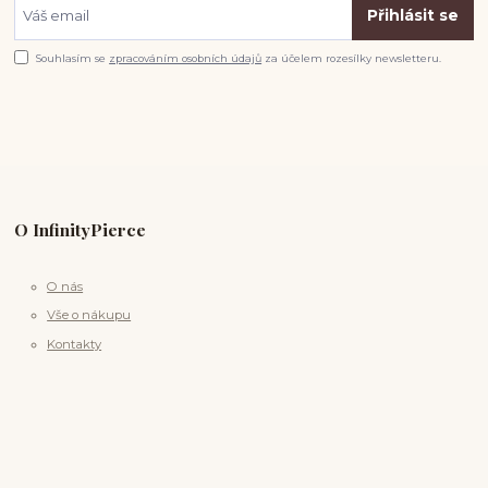
Přihlásit se
Souhlasím se
zpracováním osobních údajů
za účelem rozesílky newsletteru.
O InfinityPierce
O nás
Vše o nákupu
Kontakty