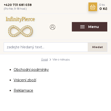
+420 731 681 038
0
ks
0 Kč
(Po-Ne, 9-18 hod.)
Menu
Hledat
Úvod
Vše o nákupu
Obchodní podmínky
Vrácení zboží
Reklamace