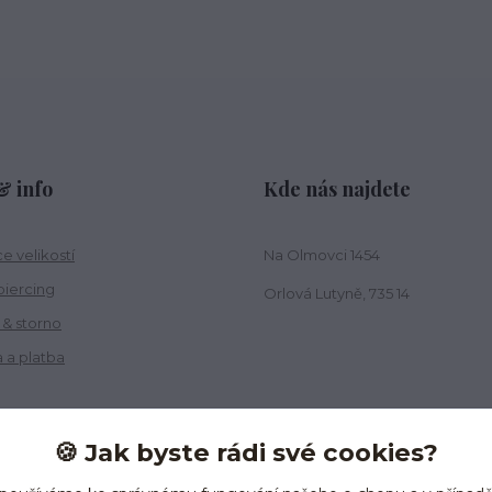
 info
Kde nás najdete
e velikostí
Na Olmovci 1454
piercing
Orlová Lutyně, 735 14
 & storno
 a platba
🍪 Jak byste rádi své cookies?