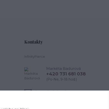
Kontakty
InfinityPierce
Markéta Badurová
+420 731 681 038
(Po-Ne, 9-18 hod.)
info@infinitypierce.cz