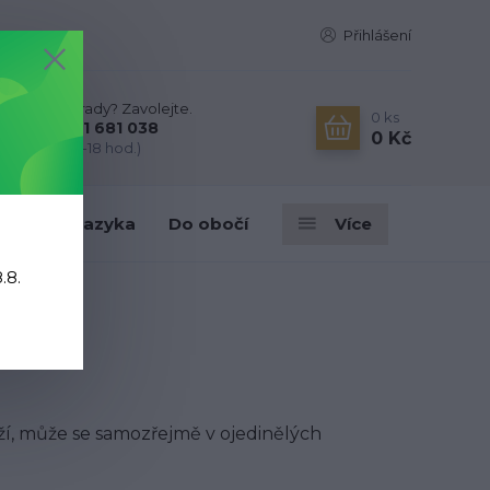
Přihlášení
Nevíte si rady? Zavolejte.
0
ks
+420 731 681 038
0 Kč
(Po-Ne, 9-18 hod.)
ky
Do jazyka
Do obočí
Více
.8.
ží, může se samozřejmě v ojedinělých