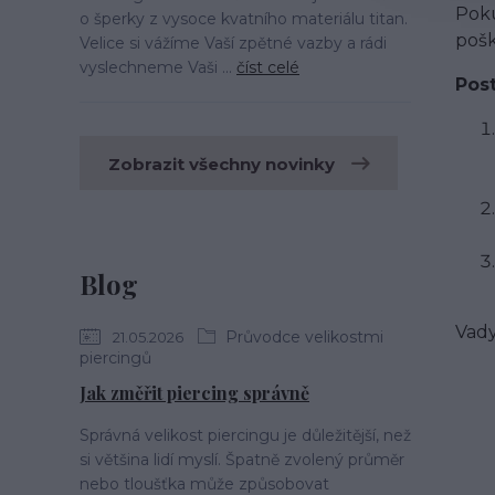
Poku
o šperky z vysoce kvatního materiálu titan.
pošk
Velice si vážíme Vaší zpětné vazby a rádi
vyslechneme Vaši ...
číst celé
Pos
Zobrazit všechny novinky
Blog
Vady
Průvodce velikostmi
21.05.2026
piercingů
Jak změřit piercing správně
Správná velikost piercingu je důležitější, než
si většina lidí myslí. Špatně zvolený průměr
nebo tloušťka může způsobovat