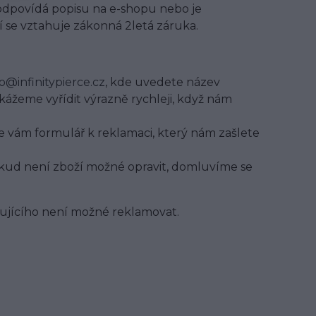
eodpovídá popisu na e-shopu nebo je
í se vztahuje zákonná 2letá záruka.
fo@infinitypierce.cz
, kde uvedete název
kážeme vyřídit výrazně rychleji, když nám
 vám formulář k reklamaci, který nám zašlete
Pokud není zboží možné opravit, domluvíme se
jícího není možné reklamovat.