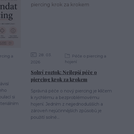
28
03
rcing a
Péče o piercing a
hojení
2026
Solný roztok: Nejlepší péče o
piercing krok za krokem
ávisí
jeho
Správná péče o nový piercing je klíčem
ulací si
k rychlému a bezproblémovému
teriálním
hojení. Jedním z nejjednodušších a
zároveň nejúčinnějších způsobů je
použití solné...