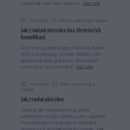
nepohodlí, tlak nebo zbytečn...
číst celé
Péče o piercing a hojení
17.05.2026
Jak vyměnit piercing bez zbytečných
komplikací
Dřív nebo později přijde chvíle, kdy budeš
chtít svůj piercing vyměnit. Někdo mění
šperk kvůli stylu, jiný proto, že původní
piercing už není pohodlný...
číst celé
Péče o piercing a
13.04.2026
hojení
Jak vyndat piercing
Způsob, jak vyndat piercing, závisí
především na typu šperku a jeho zapínání.
Před jakoukoli manipulací si důkladně
umyjte ruce antibakteriálním mýdle...
číst