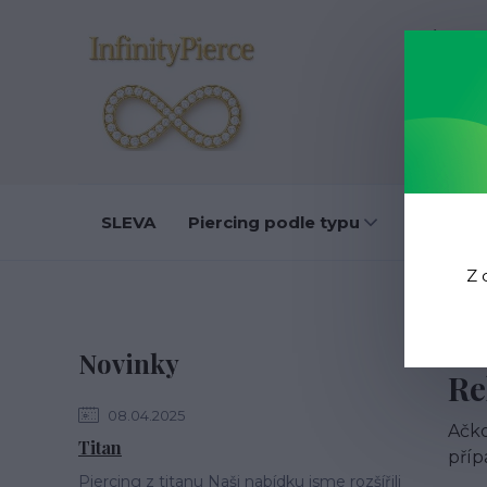
O nás
D
SLEVA
Piercing podle typu
Do ucha
Z 
Novinky
Re
08.04.2025
Ačko
Titan
příp
Piercing z titanu Naši nabídku jsme rozšířili