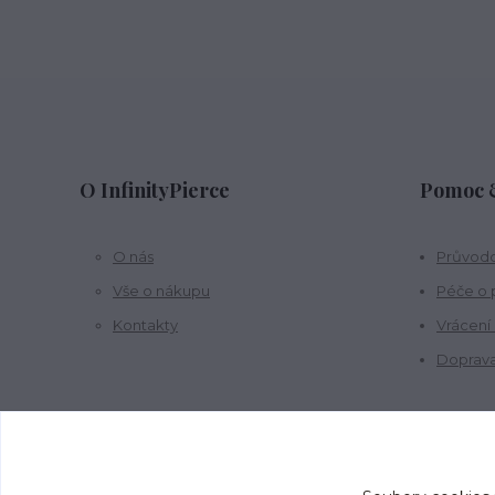
O InfinityPierce
Pomoc &
O nás
Průvodc
Vše o nákupu
Péče o 
Kontakty
Vrácení
Doprava