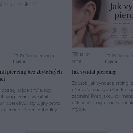
13
04
Péče o piercing a
Péče o pie
hojení
hojení
2026
nit piercing bez zbytečných
Jak vyndat piercing
ací
Způsob, jak vyndat piercing, z
především na typu šperku a 
později přijde chvíle, kdy
zapínání. Před jakoukoli manip
ít svůj piercing vyměnit.
důkladně umyjte ruce antibak
 šperk kvůli stylu, jiný proto,
mýdle...
í piercing už není pohodlný...