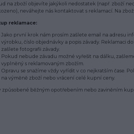
d na zboží objevíte jakýkoli nedostatek (např. zboží n
ozeno), neváhejte nás kontaktovat s reklamací. Na zbož
tup reklamace:
Jako první krok nám prosím zašlete email na adresu
in
výrobku, číslo objednávky a popis závady. Reklamaci do
zašlete fotografii závady.
Pokud nebude závadu možné vyřešit na dálku, zašleme
vyplněný s reklamovaným zbožím.
Opravu se snažíme vždy vyřídit v co nejkratším čase. 
na výměně zboží nebo vrácení celé kupní ceny.
 způsobené běžným opotřebením nebo zaviněním kupu