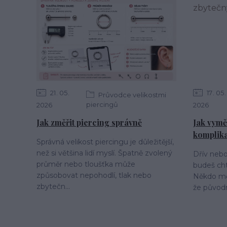
21
05
17
05
Průvodce velikostmi
piercingů
2026
2026
Jak změřit piercing správně
Jak vymě
komplik
Správná velikost piercingu je důležitější,
než si většina lidí myslí. Špatně zvolený
Dřív nebo 
průměr nebo tloušťka může
budeš cht
způsobovat nepohodlí, tlak nebo
Někdo mění
zbytečn...
že původn