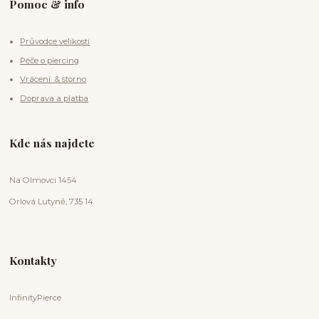
Pomoc & info
Průvodce velikostí
Péče o piercing
Vrácení & storno
Doprava a platba
Kde nás najdete
Na Olmovci 1454
Orlová Lutyně, 735 14
Kontakty
InfinityPierce