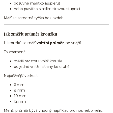
posuvné měřítko (šupleru)
nebo pravítko s milimetrovou stupnicí
Měří se samotná tyčka bez ozdob.
Jak změřit průměr kroužku
U kroužků se měří
vnitřní průměr
, ne vnější.
To znamená:
měříš prostor uvnitř kroužku
od jedné vnitřní strany ke druhé
Nejběžnější velikosti:
6 mm
8 mm
10 mm
12 mm
Menší průměr bývá vhodný například pro nos nebo helix,