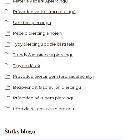
Materiály šperků/piercingů
Průvodce velikostmi piercingů
Umístění piercingu
Péče o piercing a hojení
Typy piercingu podle částí těla
Trendy & inspirace v piercingu
Tipy na dárek
Průvodce piercingem (pro začátečníky)
Bezpečnost & zdraví při piercingu
Průvodce nákupem piercingu
Lifestyle & komunita piercingu
Štítky blogu