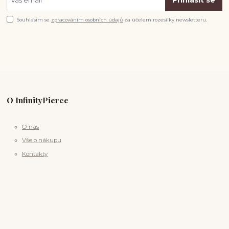
Souhlasím se
zpracováním osobních údajů
za účelem rozesílky newsletteru.
O InfinityPierce
O nás
Vše o nákupu
Kontakty