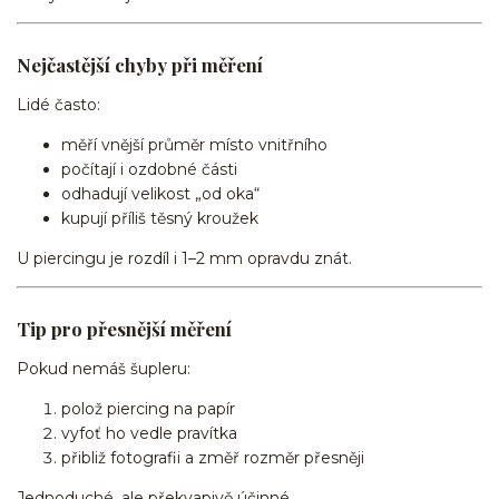
Nejčastější chyby při měření
Lidé často:
měří vnější průměr místo vnitřního
počítají i ozdobné části
odhadují velikost „od oka“
kupují příliš těsný kroužek
U piercingu je rozdíl i 1–2 mm opravdu znát.
Tip pro přesnější měření
Pokud nemáš šupleru:
polož piercing na papír
vyfoť ho vedle pravítka
přibliž fotografii a změř rozměr přesněji
Jednoduché, ale překvapivě účinné.