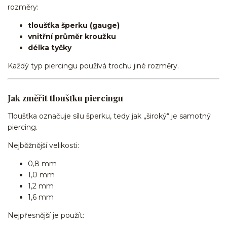
rozměry:
tloušťka šperku (gauge)
vnitřní průměr kroužku
délka tyčky
Každý typ piercingu používá trochu jiné rozměry.
Jak změřit tloušťku piercingu
Tloušťka označuje sílu šperku, tedy jak „široký“ je samotný
piercing.
Nejběžnější velikosti:
0,8 mm
1,0 mm
1,2 mm
1,6 mm
Nejpřesnější je použít: