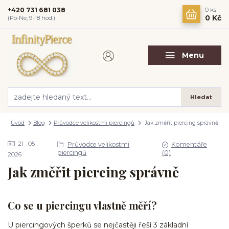
+420 731 681 038
0
ks
0 Kč
(Po-Ne, 9-18 hod.)
Menu
Hledat
Úvod
Blog
Průvodce velikostmi piercingů
Jak změřit piercing správně
21
05
Průvodce velikostmi
Komentáře
piercingů
(0)
2026
Jak změřit piercing správně
Co se u piercingu vlastně měří?
U piercingových šperků se nejčastěji řeší 3 základní