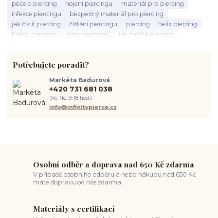
péče o piercing
hojení piercingu
materiál pro piercing
infekce piercingu
bezpečný materiál pro piercing
jak čistit piercing
čištění piercingu
piercing
helix piercing
bolest piercingu
typy piercingů
jak změřit piercing
výběr piercingu
tragus piercing
nosní piercing
septum piercing
módní piercing
intimní piercing
Potřebujete poradit?
hygiena piercingu
tipy pro piercing
piercing pro začátečníky
body piercing
ušní piercing
piercing rady
nový piercing
Markéta Badurová
piercing ucha
chirurgická ocel 316L
první piercing
+420 731 681 038
spravná velikost piercingu
měření piercingu
šperky do nosu
(Po-Ne, 9-18 hod.)
jak pečovat o piercing
medusa piercing
solný roztok piercing
info@infinitypierce.cz
pupík
piercing tipy
body art
piercing nosu
chirurgická ocel piercing
hypoalergenní materiál
ocelové šperky
titan šperky
luxusní piercing
velikost piercingu
piercing do ucha
conch piercing
hojení piercingu do ucha
forward helix
industrial piercing
Osobní odběr a doprava nad 650 Kč zdarma
V případě osobního odběru a nebo nákupu nad 650 Kč
máte dopravu od nás zdarma
Materiály s certifikací