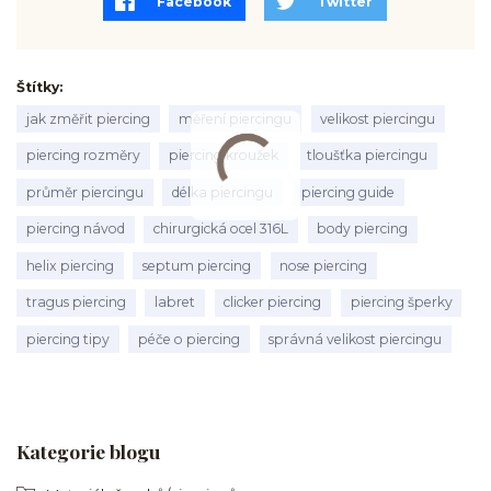
Facebook
Twitter
Štítky
jak změřit piercing
měření piercingu
velikost piercingu
piercing rozměry
piercing kroužek
tloušťka piercingu
průměr piercingu
délka piercingu
piercing guide
piercing návod
chirurgická ocel 316L
body piercing
helix piercing
septum piercing
nose piercing
tragus piercing
labret
clicker piercing
piercing šperky
piercing tipy
péče o piercing
správná velikost piercingu
Kategorie blogu