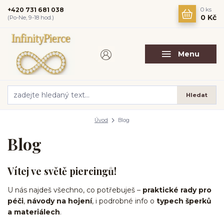
+420 731 681 038
0
ks
0 Kč
(Po-Ne, 9-18 hod.)
Menu
Hledat
Úvod
Blog
Blog
Vítej ve světě piercingů!
U nás najdeš všechno, co potřebuješ –
praktické rady pro
péči
,
návody na hojení
, i podrobné info o
typech šperků
a materiálech
.