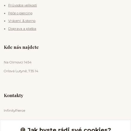
Průvodce velikostí
Péče o piercing
Vrácení & storno
Doprava a platba
Kde nás najdete
Na Olmovci 1454
Orlová Lutyně, 735 14
Kontakty
InfinityPierce
Markéta Badurová
+420 731 681 038
🍪 Jak byste rádi své cookies?