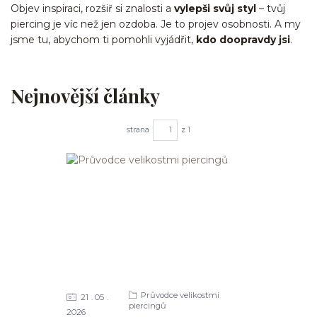
Objev inspiraci, rozšiř si znalosti a
vylepši svůj styl
– tvůj
piercing je víc než jen ozdoba. Je to projev osobnosti. A my
jsme tu, abychom ti pomohli vyjádřit,
kdo doopravdy jsi
.
Nejnovější články
strana
z 1
Průvodce velikostmi
21
05
piercingů
2026