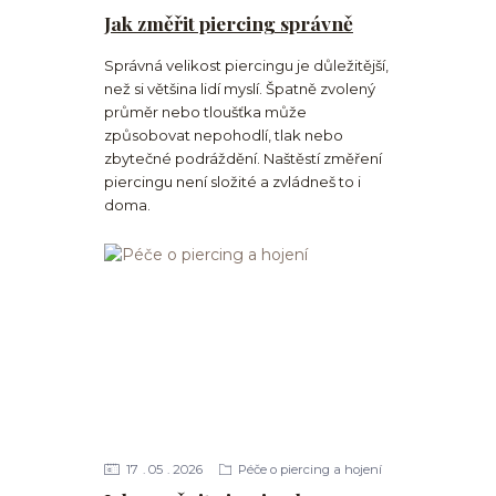
Jak změřit piercing správně
Správná velikost piercingu je důležitější,
než si většina lidí myslí. Špatně zvolený
průměr nebo tloušťka může
způsobovat nepohodlí, tlak nebo
zbytečné podráždění. Naštěstí změření
piercingu není složité a zvládneš to i
doma.
17
05
2026
Péče o piercing a hojení