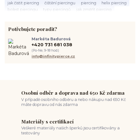
jak čistit piercing
čištění piercingu
piercing
helix piercing
bolest piercingu
typy piercingů
jak změřit piercing
výběr piercingu
tragus piercing
nosní piercing
septum piercing
módní piercing
intimní piercing
Potřebujete poradit?
hygiena piercingu
tipy pro piercing
piercing pro začátečníky
body piercing
ušní piercing
piercing rady
nový piercing
Markéta Badurová
piercing ucha
chirurgická ocel 316L
první piercing
+420 731 681 038
spravná velikost piercingu
měření piercingu
šperky do nosu
(Po-Ne, 9-18 hod.)
jak pečovat o piercing
medusa piercing
solný roztok piercing
info@infinitypierce.cz
pupík
piercing tipy
body art
piercing nosu
chirurgická ocel piercing
hypoalergenní materiál
ocelové šperky
titan šperky
luxusní piercing
velikost piercingu
piercing do ucha
conch piercing
hojení piercingu do ucha
forward helix
industrial piercing
Osobní odběr a doprava nad 650 Kč zdarma
V případě osobního odběru a nebo nákupu nad 650 Kč
máte dopravu od nás zdarma
Materiály s certifikací
Veškeré materiály našich šperků jsou certifikovány a
testovány