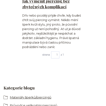
Jak vyměnit piercing bez
zbytečných komplikací
Dřív nebo později přijde chvíle, kdy budeš
chtít svůj piercing vyměnit. Někdo mění
šperk kvůli stylu, jiný proto, že původní
piercing už není pohodlný. Ať už je důvod
jakýkoliv, nejdůležitější je nespěchat a
dodržet základní hygienu. Právě špatná
manipulace bývá častou příčinou
podráždění nebo zaníc
strana
z 1
Kategorie blogu
Materiály šperků/piercingů
Průvodce velikostmi piercingů