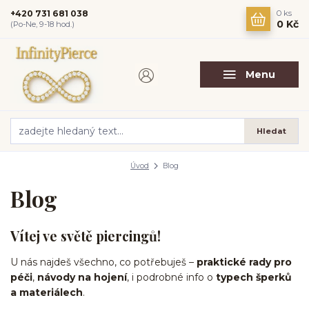
+420 731 681 038
0
ks
0 Kč
(Po-Ne, 9-18 hod.)
Menu
Hledat
Úvod
Blog
Blog
Vítej ve světě piercingů!
U nás najdeš všechno, co potřebuješ –
praktické rady pro
péči
,
návody na hojení
, i podrobné info o
typech šperků
a materiálech
.