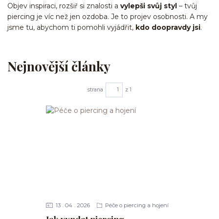
Objev inspiraci, rozšiř si znalosti a
vylepši svůj styl
– tvůj
piercing je víc než jen ozdoba. Je to projev osobnosti. A my
jsme tu, abychom ti pomohli vyjádřit,
kdo doopravdy jsi
.
Nejnovější články
strana
z 1
13
04
2026
Péče o piercing a hojení
Jak vyndat piercing