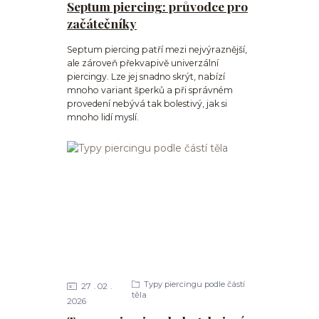
Septum piercing: průvodce pro
začátečníky
Septum piercing patří mezi nejvýraznější,
ale zároveň překvapivě univerzální
piercingy. Lze jej snadno skrýt, nabízí
mnoho variant šperků a při správném
provedení nebývá tak bolestivý, jak si
mnoho lidí myslí.
Typy piercingu podle částí
27
02
těla
2026