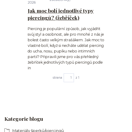
2026
Jak moc bolí jednotlivé typy
piercingů? (žebříček)
Piercing je populární způsob, jak vyjádřit
svůj styl a osobnost, ale pro mnohé z nás je
bolest často velkým strašákem. Jak moc to
vlastně bolí, když si necháte udělat piercing
do ucha, nosu, pupíku nebo intimních
partií? Připravili jsme pro vás přehledný
žebříček jednotlivých typů piercingů podle
in
strana
z 1
Kategorie blogu
Materiály šperků/piercingů