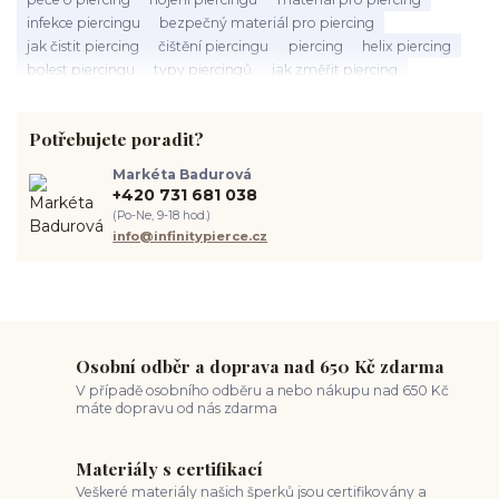
infekce piercingu
bezpečný materiál pro piercing
jak čistit piercing
čištění piercingu
piercing
helix piercing
bolest piercingu
typy piercingů
jak změřit piercing
výběr piercingu
tragus piercing
nosní piercing
septum piercing
módní piercing
intimní piercing
Potřebujete poradit?
hygiena piercingu
tipy pro piercing
piercing pro začátečníky
body piercing
ušní piercing
piercing rady
nový piercing
Markéta Badurová
piercing ucha
chirurgická ocel 316L
první piercing
+420 731 681 038
spravná velikost piercingu
měření piercingu
šperky do nosu
(Po-Ne, 9-18 hod.)
jak pečovat o piercing
medusa piercing
solný roztok piercing
info@infinitypierce.cz
pupík
piercing tipy
body art
piercing nosu
chirurgická ocel piercing
hypoalergenní materiál
ocelové šperky
titan šperky
luxusní piercing
velikost piercingu
piercing do ucha
conch piercing
hojení piercingu do ucha
forward helix
industrial piercing
Osobní odběr a doprava nad 650 Kč zdarma
V případě osobního odběru a nebo nákupu nad 650 Kč
máte dopravu od nás zdarma
Materiály s certifikací
Veškeré materiály našich šperků jsou certifikovány a