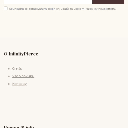
Souhlasím se
zpracováním osobních údajů
za účelem rozesílky newsletteru.
O InfinityPierce
O nás
Vše o nákupu
Kontakty
Pomoc & info