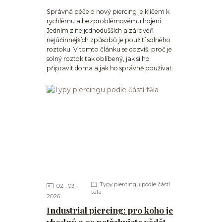
Správná péče o nový piercing je klíčem k
rychlému a bezproblémovému hojení.
Jedním z nejjednodušších a zároveň
nejúčinnějších způsobů je použití solného
roztoku. V tomto článku se dozvíš, proč je
solný roztok tak oblíbený, jak si ho
připravit doma a jak ho správně používat.
Typy piercingu podle částí
02
03
těla
2026
Industrial piercing: pro koho je
vhodný a co potřebujete vědět