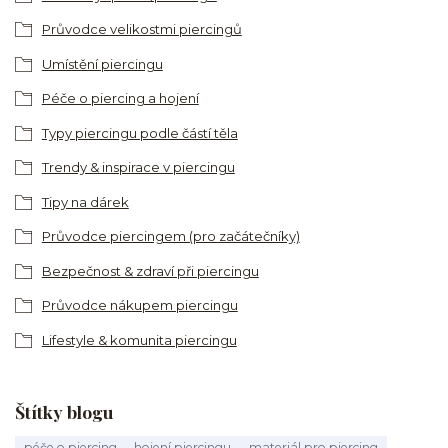
Průvodce velikostmi piercingů
Umístění piercingu
Péče o piercing a hojení
Typy piercingu podle částí těla
Trendy & inspirace v piercingu
Tipy na dárek
Průvodce piercingem (pro začátečníky)
Bezpečnost & zdraví při piercingu
Průvodce nákupem piercingu
Lifestyle & komunita piercingu
Štítky blogu
péče o piercing
hojení piercingu
materiál pro piercing