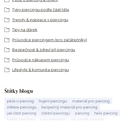
Typy piercingu podle částí těla
Trendy & inspirace v piercingu
Tipy na dárek
Průvodce piercingem (pro začátečníky)
Bezpečnost & zdraví při piercingu
Průvodce nákupem piercingu
Lifestyle & komunita piercingu
Štítky blogu
péče o piercing
hojení piercingu
materiál pro piercing
infekce piercingu
bezpečný materiál pro piercing
jak čistit piercing
čištění piercingu
piercing
helix piercing
bolest piercingu
typy piercingů
jak změřit piercing
výběr piercingu
tragus piercing
nosní piercing