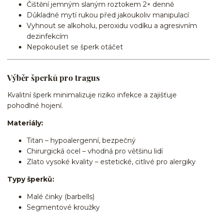
Čištění jemným slaným roztokem 2× denně
Důkladné mytí rukou před jakoukoliv manipulací
Vyhnout se alkoholu, peroxidu vodíku a agresivním
dezinfekcím
Nepokoušet se šperk otáčet
Výběr šperků pro tragus
Kvalitní šperk minimalizuje riziko infekce a zajišťuje
pohodlné hojení.
Materiály:
Titan – hypoalergenní, bezpečný
Chirurgická ocel – vhodná pro většinu lidí
Zlato vysoké kvality – estetické, citlivé pro alergiky
Typy šperků:
Malé činky (barbells)
Segmentové kroužky