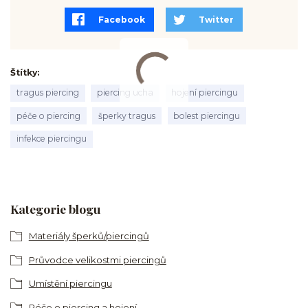
Facebook
Twitter
Štítky
tragus piercing
piercing ucha
hojení piercingu
péče o piercing
šperky tragus
bolest piercingu
infekce piercingu
Kategorie blogu
Materiály šperků/piercingů
Průvodce velikostmi piercingů
Umístění piercingu
Péče o piercing a hojení