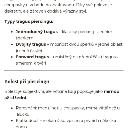
chrupavky u vchodu do zvukovodu. Díky své poloze je
diskrétní, ale zároveň dodává výrazný styl.
Typy tragus piercingu:
Jednoduchý tragus
– klasický piercing s jedním
šperkem
Dvojitý tragus
– možnost dvou šperků v jedné oblasti
(méně časté)
Forward tragus
– umístěný na přední části tragusu
směrem k tváři
Bolest při piercingu
Bolest je subjektivní, ale většina lidí ji popisuje jako
mírnou
až střední
.
Porovnání: menší než u chrupavky, mírně větší než u
lalůčku
Krátkodobá – v okamžiku vpichu a prvních několika
hodin