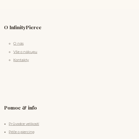
O InfinityPierce
O nás
Vše o nákupu
Kontakty
Pomoc & info
Průvodce velikostí
Péče o piercing