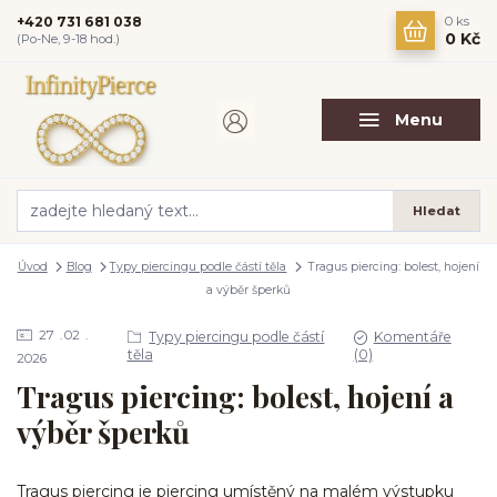
+420 731 681 038
0
ks
0 Kč
(Po-Ne, 9-18 hod.)
Menu
Hledat
Úvod
Blog
Typy piercingu podle částí těla
Tragus piercing: bolest, hojení
a výběr šperků
27
02
Typy piercingu podle částí
Komentáře
těla
(0)
2026
Tragus piercing: bolest, hojení a
výběr šperků
Tragus piercing je piercing umístěný na malém výstupku