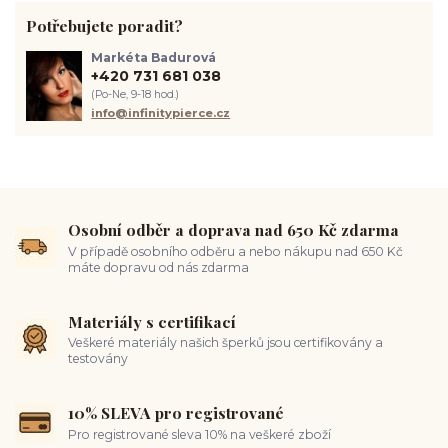
septum piercing
módní piercing
intimní piercing
Potřebujete poradit?
hygiena piercingu
tipy pro piercing
piercing pro začátečníky
body piercing
ušní piercing
piercing rady
nový piercing
Markéta Badurová
piercing ucha
chirurgická ocel 316L
první piercing
+420 731 681 038
spravná velikost piercingu
měření piercingu
šperky do nosu
(Po-Ne, 9-18 hod.)
jak pečovat o piercing
medusa piercing
solný roztok piercing
info@infinitypierce.cz
pupík
piercing tipy
body art
piercing nosu
chirurgická ocel piercing
hypoalergenní materiál
ocelové šperky
titan šperky
luxusní piercing
velikost piercingu
piercing do ucha
conch piercing
hojení piercingu do ucha
forward helix
industrial piercing
Osobní odběr a doprava nad 650 Kč zdarma
V případě osobního odběru a nebo nákupu nad 650 Kč
máte dopravu od nás zdarma
Materiály s certifikací
Veškeré materiály našich šperků jsou certifikovány a
testovány
10% SLEVA pro registrované
Pro registrované sleva 10% na veškeré zboží