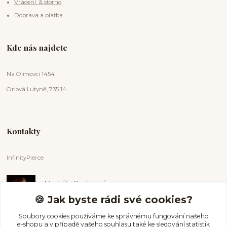
Vrácení & storno
Doprava a platba
Kde nás najdete
Na Olmovci 1454
Orlová Lutyně, 735 14
Kontakty
InfinityPierce
Markéta Badurová
+420 731 681 038
🍪 Jak byste rádi své cookies?
(Po-Ne, 9-18 hod.)
Soubory cookies používáme ke správnému fungování našeho
e-shopu a v případě vašeho souhlasu také ke sledování statistik