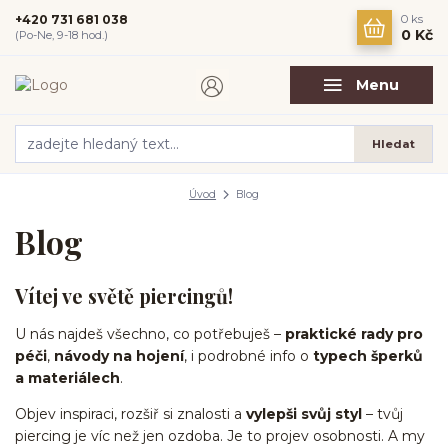
+420 731 681 038
0
ks
0 Kč
(Po-Ne, 9-18 hod.)
Menu
Hledat
Úvod
Blog
Blog
Vítej ve světě piercingů!
U nás najdeš všechno, co potřebuješ –
praktické rady pro
péči
,
návody na hojení
, i podrobné info o
typech šperků
a materiálech
.
Objev inspiraci, rozšiř si znalosti a
vylepši svůj styl
– tvůj
piercing je víc než jen ozdoba. Je to projev osobnosti. A my