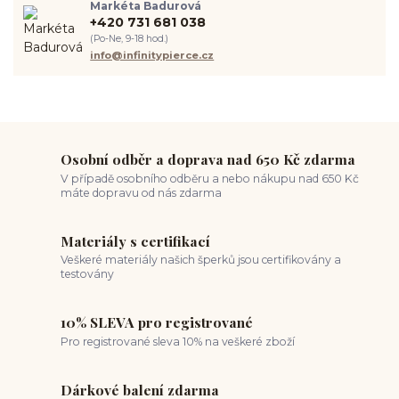
Markéta Badurová
piercing ucha
chirurgická ocel 316L
první piercing
+420 731 681 038
spravná velikost piercingu
měření piercingu
šperky do nosu
(Po-Ne, 9-18 hod.)
jak pečovat o piercing
medusa piercing
solný roztok piercing
info@infinitypierce.cz
pupík
piercing tipy
body art
piercing nosu
chirurgická ocel piercing
hypoalergenní materiál
ocelové šperky
titan šperky
luxusní piercing
velikost piercingu
piercing do ucha
conch piercing
hojení piercingu do ucha
forward helix
industrial piercing
Osobní odběr a doprava nad 650 Kč zdarma
V případě osobního odběru a nebo nákupu nad 650 Kč
máte dopravu od nás zdarma
Materiály s certifikací
Veškeré materiály našich šperků jsou certifikovány a
testovány
10% SLEVA pro registrované
Pro registrované sleva 10% na veškeré zboží
Dárkové balení zdarma