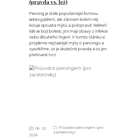
(pravda vs. lež)
Piercing je stále populárnější formou
sebevyjádření, ale zároveň kolem něj
koluje spousta mýtů a polopravd. Někteří
lidé se bojí bolesti, jiní mají obavy z infekce
nebo dlouhého hojení. V tomto článku si
projdeme nejčastější mýty o piercingu a
vysvětlíme, co je skutečně pravda a co jen
přehnané tvrz
Průvodce piercingem (pro
06
02
začátečníky)
2026