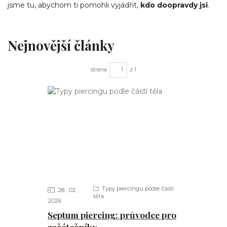
jsme tu, abychom ti pomohli vyjádřit,
kdo doopravdy jsi
.
Nejnovější články
strana
z 1
Typy piercingu podle částí
28
02
těla
2026
Septum piercing: průvodce pro
začátečníky