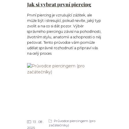
Jak si vybrat první piercing
První piercing je vzrušující zážitek, ale
může být i stresující, pokud nevíte, jaký typ
zvolit a na co si dát pozor. Výběr
správného piercingu závisí na pohodlnosti,
životním stylu, anatomii a schopnosti o něj
pečovat. Tento průvodce vám pomůže
udělat správné rozhodnutí a připraví vás
na celý proces
Průvodce piercingem (pro
13
08
začátečníky)
2025