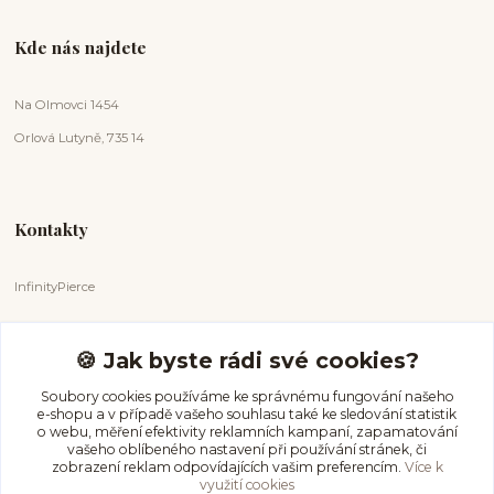
Kde nás najdete
Na Olmovci 1454
Orlová Lutyně, 735 14
Kontakty
InfinityPierce
Markéta Badurová
+420 731 681 038
🍪 Jak byste rádi své cookies?
(Po-Ne, 9-18 hod.)
Soubory cookies používáme ke správnému fungování našeho
e-shopu a v případě vašeho souhlasu také ke sledování statistik
info@infinitypierce.cz
o webu, měření efektivity reklamních kampaní, zapamatování
vašeho oblíbeného nastavení při používání stránek, či
zobrazení reklam odpovídajících vašim preferencím.
Více k
využití cookies