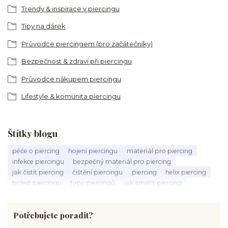
Trendy & inspirace v piercingu
Tipy na dárek
Průvodce piercingem (pro začátečníky)
Bezpečnost & zdraví při piercingu
Průvodce nákupem piercingu
Lifestyle & komunita piercingu
Štítky blogu
péče o piercing
hojení piercingu
materiál pro piercing
infekce piercingu
bezpečný materiál pro piercing
jak čistit piercing
čištění piercingu
piercing
helix piercing
bolest piercingu
typy piercingů
jak změřit piercing
výběr piercingu
tragus piercing
nosní piercing
septum piercing
módní piercing
intimní piercing
Potřebujete poradit?
hygiena piercingu
tipy pro piercing
piercing pro začátečníky
body piercing
ušní piercing
piercing rady
nový piercing