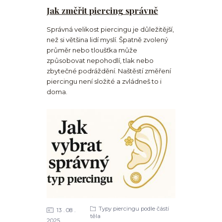
Jak změřit piercing správně
Správná velikost piercingu je důležitější,
než si většina lidí myslí. Špatně zvolený
průměr nebo tloušťka může
způsobovat nepohodlí, tlak nebo
zbytečné podráždění. Naštěstí změření
piercingu není složité a zvládneš to i
doma.
Typy piercingu podle částí
13
08
těla
2025