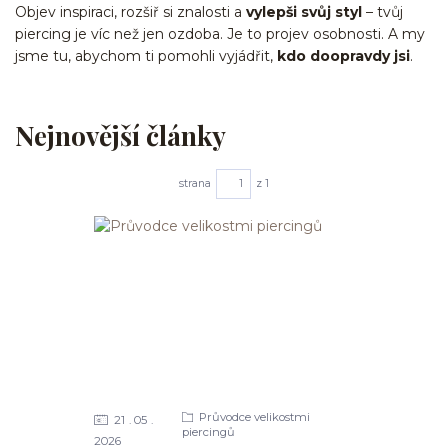
Objev inspiraci, rozšiř si znalosti a
vylepši svůj styl
– tvůj
piercing je víc než jen ozdoba. Je to projev osobnosti. A my
jsme tu, abychom ti pomohli vyjádřit,
kdo doopravdy jsi
.
Nejnovější články
strana
z 1
Průvodce velikostmi
21
05
piercingů
2026