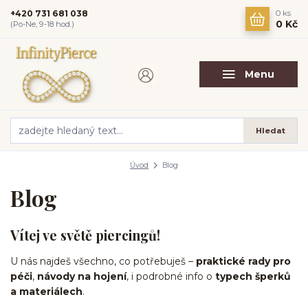
+420 731 681 038
0
ks
0 Kč
(Po-Ne, 9-18 hod.)
Menu
Hledat
Úvod
Blog
Blog
Vítej ve světě piercingů!
U nás najdeš všechno, co potřebuješ –
praktické rady pro
péči
,
návody na hojení
, i podrobné info o
typech šperků
a materiálech
.