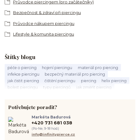
Průvodce piercingem (pro začátečníky)
Bezpečnost & zdraví při piercingu
Průvodce nákupem piercingu
Lifestyle & komunita piercingu
Štítky blogu
péče o piercing
hojení piercingu
materiál pro piercing
infekce piercingu
bezpečný materiál pro piercing
jak čistit piercing
čištění piercingu
piercing
helix piercing
bolest piercingu
typy piercingů
jak změřit piercing
výběr piercingu
tragus piercing
nosní piercing
septum piercing
módní piercing
intimní piercing
Potřebujete poradit?
hygiena piercingu
tipy pro piercing
piercing pro začátečníky
body piercing
ušní piercing
piercing rady
nový piercing
Markéta Badurová
piercing ucha
chirurgická ocel 316L
první piercing
+420 731 681 038
spravná velikost piercingu
měření piercingu
šperky do nosu
(Po-Ne, 9-18 hod.)
jak pečovat o piercing
medusa piercing
solný roztok piercing
info@infinitypierce.cz
pupík
piercing tipy
body art
piercing nosu