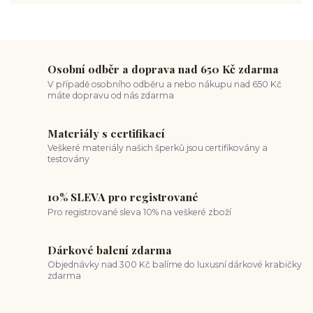
chirurgická ocel piercing
hypoalergenní materiál
ocelové šperky
titan šperky
luxusní piercing
velikost piercingu
piercing do ucha
conch piercing
hojení piercingu do ucha
forward helix
industrial piercing
Osobní odběr a doprava nad 650 Kč zdarma
V případě osobního odběru a nebo nákupu nad 650 Kč
máte dopravu od nás zdarma
Materiály s certifikací
Veškeré materiály našich šperků jsou certifikovány a
testovány
10% SLEVA pro registrované
Pro registrované sleva 10% na veškeré zboží
Dárkové balení zdarma
Objednávky nad 300 Kč balíme do luxusní dárkové krabičky
zdarma