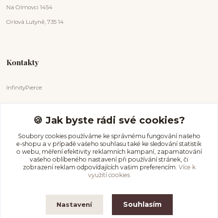
Na Olmovci 1454
Orlová Lutyně, 735 14
Kontakty
InfinityPierce
Markéta Badurová
+420 731 681 038
🍪 Jak byste rádi své cookies?
(Po-Ne, 9-18 hod.)
Soubory cookies používáme ke správnému fungování našeho
e-shopu a v případě vašeho souhlasu také ke sledování statistik
info@infinitypierce.cz
o webu, měření efektivity reklamních kampaní, zapamatování
vašeho oblíbeného nastavení při používání stránek, či
zobrazení reklam odpovídajících vašim preferencím.
Více k
využití cookies
Souhlasím
Nastavení