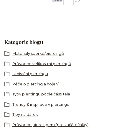
strana
z 0
Kategorie blogu
Materiály šperků/piercingů
Průvodce velikostmi piercingů
Umístění piercingu
Péče o piercing a hojení
Typy piercingu podle částí těla
Trendy & inspirace v piercingu
Tipy na dárek
Průvodce piercingem (pro začátečníky)