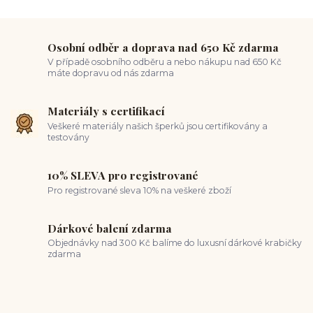
ocelové šperky
titan šperky
luxusní piercing
velikost piercingu
piercing do ucha
conch piercing
hojení piercingu do ucha
forward helix
industrial piercing
Osobní odběr a doprava nad 650 Kč zdarma
V případě osobního odběru a nebo nákupu nad 650 Kč
máte dopravu od nás zdarma
Materiály s certifikací
Veškeré materiály našich šperků jsou certifikovány a
testovány
10% SLEVA pro registrované
Pro registrované sleva 10% na veškeré zboží
Dárkové balení zdarma
Objednávky nad 300 Kč balíme do luxusní dárkové krabičky
zdarma