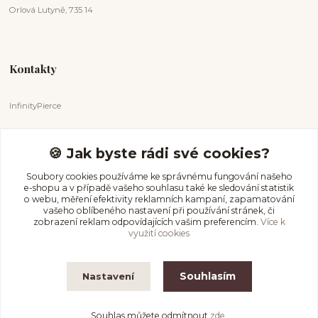
Orlová Lutyně, 735 14
Kontakty
InfinityPierce
Markéta Badurová
+420 731 681 038
🍪 Jak byste rádi své cookies?
(Po-Ne, 9-18 hod.)
Soubory cookies používáme ke správnému fungování našeho
e-shopu a v případě vašeho souhlasu také ke sledování statistik
info@infinitypierce.cz
o webu, měření efektivity reklamních kampaní, zapamatování
vašeho oblíbeného nastavení při používání stránek, či
zobrazení reklam odpovídajících vašim preferencím.
Více k
využití cookies
Souhlasím
Nastavení
InfinityPierce
Souhlas můžete odmítnout
zde
.