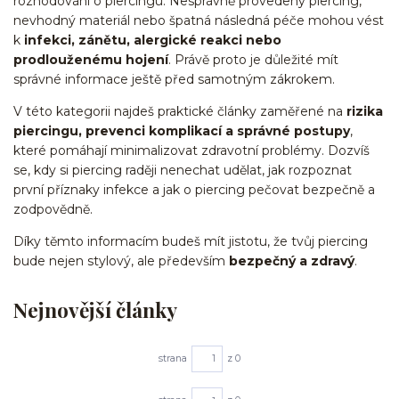
rozhodování o piercingu. Nesprávně provedený piercing,
nevhodný materiál nebo špatná následná péče mohou vést
k
infekci, zánětu, alergické reakci nebo
prodlouženému hojení
. Právě proto je důležité mít
správné informace ještě před samotným zákrokem.
V této kategorii najdeš praktické články zaměřené na
rizika
piercingu, prevenci komplikací a správné postupy
,
které pomáhají minimalizovat zdravotní problémy. Dozvíš
se, kdy si piercing raději nenechat udělat, jak rozpoznat
první příznaky infekce a jak o piercing pečovat bezpečně a
zodpovědně.
Díky těmto informacím budeš mít jistotu, že tvůj piercing
bude nejen stylový, ale především
bezpečný a zdravý
.
Nejnovější články
strana
z 0