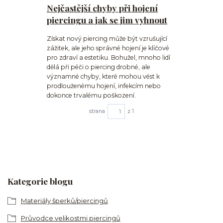
Nejčastější chyby při hojení
piercingu a jak se jim vyhnout
Získat nový piercing může být vzrušující
zážitek, ale jeho správné hojení je klíčové
pro zdraví a estetiku. Bohužel, mnoho lidí
dělá při péči o piercing drobné, ale
významné chyby, které mohou vést k
prodlouženému hojení, infekcím nebo
dokonce trvalému poškození.
strana
z 1
Kategorie blogu
Materiály šperků/piercingů
Průvodce velikostmi piercingů