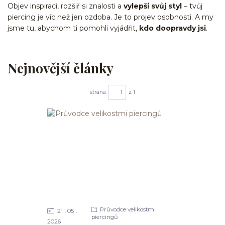
Objev inspiraci, rozšiř si znalosti a
vylepši svůj styl
– tvůj
piercing je víc než jen ozdoba. Je to projev osobnosti. A my
jsme tu, abychom ti pomohli vyjádřit,
kdo doopravdy jsi
.
Nejnovější články
strana
z 1
Průvodce velikostmi
21
05
piercingů
2026