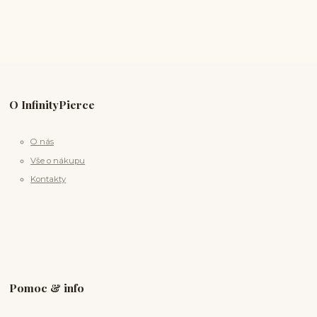
O InfinityPierce
O nás
Vše o nákupu
Kontakty
Pomoc & info