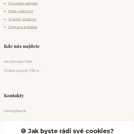
Průvodce velikostí
Péče o piercing
Vrácení & storno
Doprava a platba
Kde nás najdete
Na Olmovci 1454
Orlová Lutyně, 735 14
Kontakty
InfinityPierce
Markéta Badurová
+420 731 681 038
🍪 Jak byste rádi své cookies?