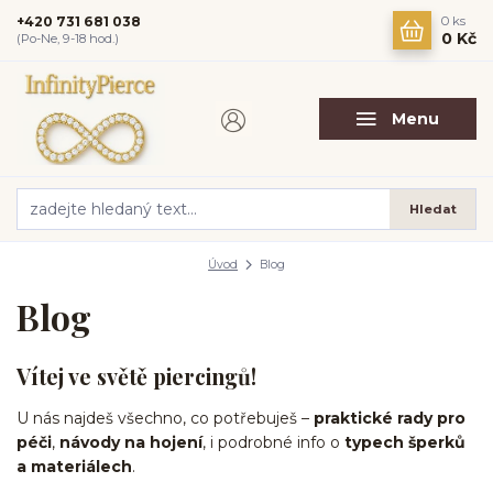
+420 731 681 038
0
ks
0 Kč
(Po-Ne, 9-18 hod.)
Menu
Hledat
Úvod
Blog
Blog
Vítej ve světě piercingů!
U nás najdeš všechno, co potřebuješ –
praktické rady pro
péči
,
návody na hojení
, i podrobné info o
typech šperků
a materiálech
.