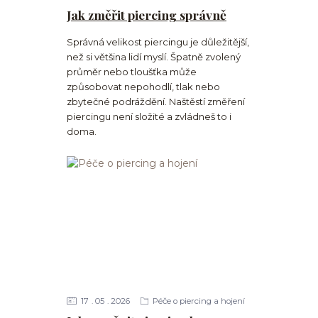
Jak změřit piercing správně
Správná velikost piercingu je důležitější,
než si většina lidí myslí. Špatně zvolený
průměr nebo tloušťka může
způsobovat nepohodlí, tlak nebo
zbytečné podráždění. Naštěstí změření
piercingu není složité a zvládneš to i
doma.
17
05
2026
Péče o piercing a hojení