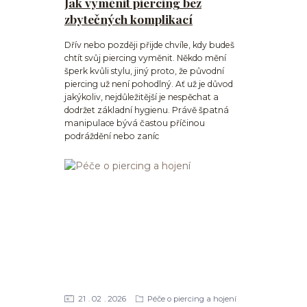
Jak vyměnit piercing bez
zbytečných komplikací
Dřív nebo později přijde chvíle, kdy budeš
chtít svůj piercing vyměnit. Někdo mění
šperk kvůli stylu, jiný proto, že původní
piercing už není pohodlný. Ať už je důvod
jakýkoliv, nejdůležitější je nespěchat a
dodržet základní hygienu. Právě špatná
manipulace bývá častou příčinou
podráždění nebo zaníc
21
02
2026
Péče o piercing a hojení