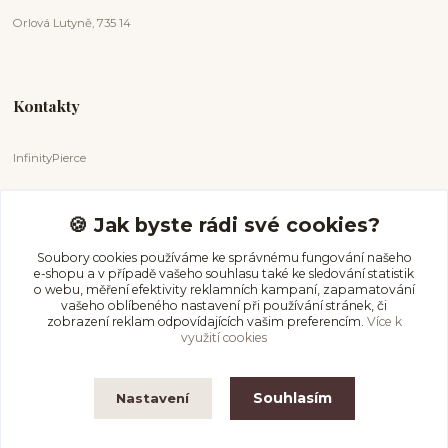
Orlová Lutyně, 735 14
Kontakty
InfinityPierce
Markéta Badurová
+420 731 681 038
🍪 Jak byste rádi své cookies?
(Po-Ne, 9-18 hod.)
Soubory cookies používáme ke správnému fungování našeho
e-shopu a v případě vašeho souhlasu také ke sledování statistik
info@infinitypierce.cz
o webu, měření efektivity reklamních kampaní, zapamatování
vašeho oblíbeného nastavení při používání stránek, či
zobrazení reklam odpovídajících vašim preferencím.
Více k
využití cookies
Souhlasím
Nastavení
InfinityPierce