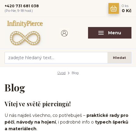
+420 731 681 038
0
ks
0 Kč
(Po-Ne, 9-18 hod.)
Menu
Hledat
Úvod
Blog
Blog
Vítej ve světě piercingů!
U nás najdeš všechno, co potřebuješ –
praktické rady pro
péči
,
návody na hojení
, i podrobné info o
typech šperků
a materiálech
.