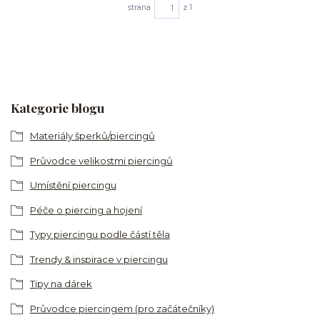
strana
z 1
Kategorie blogu
Materiály šperků/piercingů
Průvodce velikostmi piercingů
Umístění piercingu
Péče o piercing a hojení
Typy piercingu podle částí těla
Trendy & inspirace v piercingu
Tipy na dárek
Průvodce piercingem (pro začátečníky)