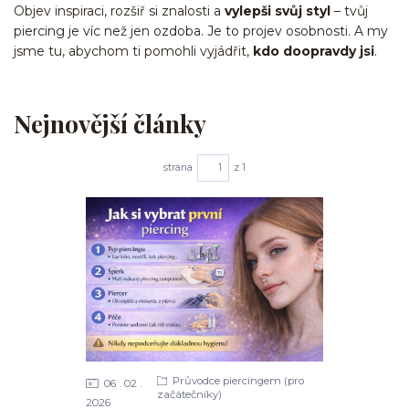
Objev inspiraci, rozšiř si znalosti a
vylepši svůj styl
– tvůj
piercing je víc než jen ozdoba. Je to projev osobnosti. A my
jsme tu, abychom ti pomohli vyjádřit,
kdo doopravdy jsi
.
Nejnovější články
strana
z 1
Průvodce piercingem (pro
06
02
začátečníky)
2026