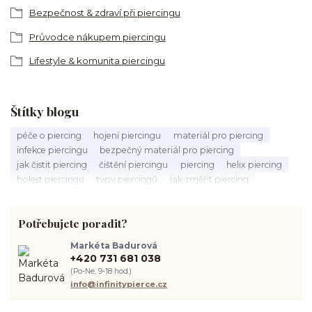
Bezpečnost & zdraví při piercingu
Průvodce nákupem piercingu
Lifestyle & komunita piercingu
Štítky blogu
péče o piercing
hojení piercingu
materiál pro piercing
infekce piercingu
bezpečný materiál pro piercing
jak čistit piercing
čištění piercingu
piercing
helix piercing
bolest piercingu
typy piercingů
jak změřit piercing
výběr piercingu
tragus piercing
nosní piercing
septum piercing
módní piercing
intimní piercing
Potřebujete poradit?
hygiena piercingu
tipy pro piercing
piercing pro začátečníky
body piercing
ušní piercing
piercing rady
nový piercing
Markéta Badurová
piercing ucha
chirurgická ocel 316L
první piercing
+420 731 681 038
spravná velikost piercingu
měření piercingu
šperky do nosu
(Po-Ne, 9-18 hod.)
jak pečovat o piercing
medusa piercing
solný roztok piercing
info@infinitypierce.cz
pupík
piercing tipy
body art
piercing nosu
chirurgická ocel piercing
hypoalergenní materiál