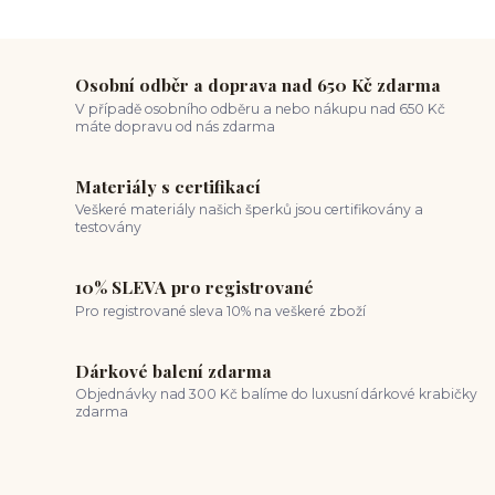
ocelové šperky
titan šperky
luxusní piercing
velikost piercingu
piercing do ucha
conch piercing
hojení piercingu do ucha
forward helix
industrial piercing
Osobní odběr a doprava nad 650 Kč zdarma
V případě osobního odběru a nebo nákupu nad 650 Kč
máte dopravu od nás zdarma
Materiály s certifikací
Veškeré materiály našich šperků jsou certifikovány a
testovány
10% SLEVA pro registrované
Pro registrované sleva 10% na veškeré zboží
Dárkové balení zdarma
Objednávky nad 300 Kč balíme do luxusní dárkové krabičky
zdarma