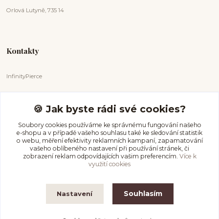
Orlová Lutyně, 735 14
Kontakty
InfinityPierce
Markéta Badurová
+420 731 681 038
🍪 Jak byste rádi své cookies?
(Po-Ne, 9-18 hod.)
Soubory cookies používáme ke správnému fungování našeho
e-shopu a v případě vašeho souhlasu také ke sledování statistik
info@infinitypierce.cz
o webu, měření efektivity reklamních kampaní, zapamatování
vašeho oblíbeného nastavení při používání stránek, či
zobrazení reklam odpovídajících vašim preferencím.
Více k
využití cookies
Souhlasím
Nastavení
InfinityPierce