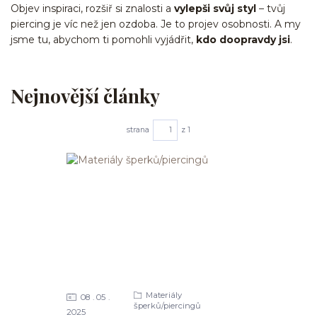
Objev inspiraci, rozšiř si znalosti a
vylepši svůj styl
– tvůj
piercing je víc než jen ozdoba. Je to projev osobnosti. A my
jsme tu, abychom ti pomohli vyjádřit,
kdo doopravdy jsi
.
Nejnovější články
strana
z 1
Materiály
08
05
šperků/piercingů
2025