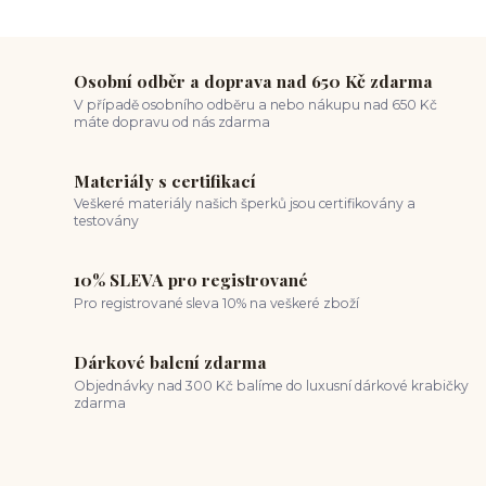
ocelové šperky
titan šperky
luxusní piercing
velikost piercingu
piercing do ucha
conch piercing
hojení piercingu do ucha
forward helix
industrial piercing
Osobní odběr a doprava nad 650 Kč zdarma
V případě osobního odběru a nebo nákupu nad 650 Kč
máte dopravu od nás zdarma
Materiály s certifikací
Veškeré materiály našich šperků jsou certifikovány a
testovány
10% SLEVA pro registrované
Pro registrované sleva 10% na veškeré zboží
Dárkové balení zdarma
Objednávky nad 300 Kč balíme do luxusní dárkové krabičky
zdarma