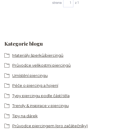
strana
z 1
Kategorie blogu
Materiály šperků/piercingů
Průvodce velikostmi piercingů
Umístění piercingu
Péče o piercing a hojení
Typy piercingu podle částí těla
Trendy & inspirace v piercingu
Tipy na dárek
Průvodce piercingem (pro začátečníky)