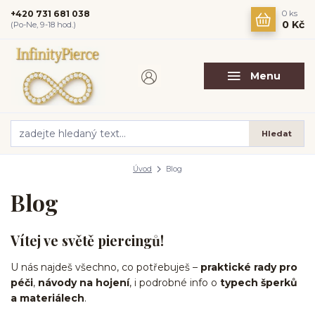
+420 731 681 038
0
ks
0 Kč
(Po-Ne, 9-18 hod.)
Menu
Hledat
Úvod
Blog
Blog
Vítej ve světě piercingů!
U nás najdeš všechno, co potřebuješ –
praktické rady pro
péči
,
návody na hojení
, i podrobné info o
typech šperků
a materiálech
.