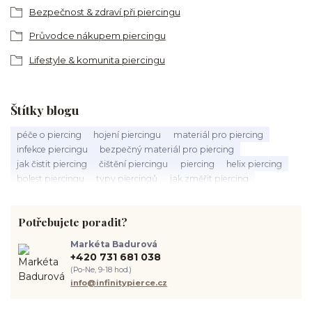
Bezpečnost & zdraví při piercingu
Průvodce nákupem piercingu
Lifestyle & komunita piercingu
Štítky blogu
péče o piercing
hojení piercingu
materiál pro piercing
infekce piercingu
bezpečný materiál pro piercing
jak čistit piercing
čištění piercingu
piercing
helix piercing
bolest piercingu
typy piercingů
jak změřit piercing
výběr piercingu
tragus piercing
nosní piercing
septum piercing
módní piercing
intimní piercing
Potřebujete poradit?
hygiena piercingu
tipy pro piercing
piercing pro začátečníky
body piercing
ušní piercing
piercing rady
nový piercing
Markéta Badurová
piercing ucha
chirurgická ocel 316L
první piercing
+420 731 681 038
spravná velikost piercingu
měření piercingu
šperky do nosu
(Po-Ne, 9-18 hod.)
jak pečovat o piercing
medusa piercing
solný roztok piercing
info@infinitypierce.cz
pupík
piercing tipy
body art
piercing nosu
chirurgická ocel piercing
hypoalergenní materiál