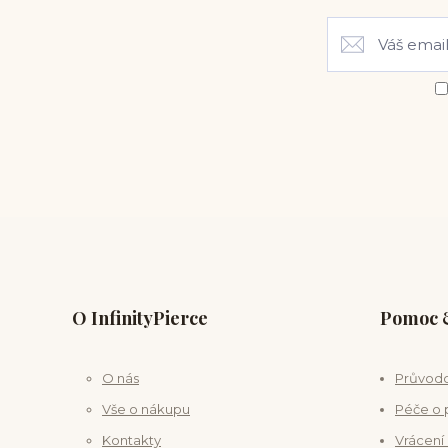
O InfinityPierce
Pomoc &
O nás
Průvodc
Vše o nákupu
Péče o 
Kontakty
Vrácení