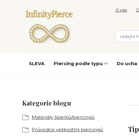
O nás
D
SLEVA
Piercing podle typu
Do ucha
Kategorie blogu
Materiály šperků/piercingů
Tip
Průvodce velikostmi piercingů