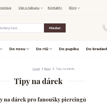
oprava
Vše o nákupu
Kontakty
Blog
Hledat
Do nosu
Do rtů
Do pupíku
Do bradav
Úvod
Blog
Tipy na dárek
Tipy na dárek
y na dárek pro fanoušky piercingů