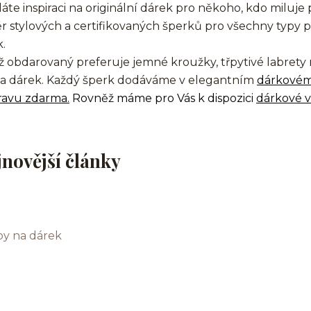
áte inspiraci na originální dárek pro někoho, kdo miluje 
r stylových a certifikovaných šperků pro všechny typy pi
k.
ž obdarovaný preferuje jemné kroužky, třpytivé labrety
na dárek. Každý šperk dodáváme v elegantním
dárkovém
ravu zdarma.
Rovněž máme pro Vás k dispozici
dárkové 
jnovější články