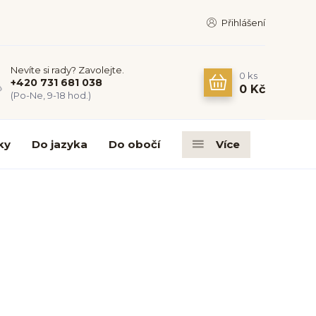
Přihlášení
Nevíte si rady? Zavolejte.
0
ks
+420 731 681 038
0 Kč
(Po-Ne, 9-18 hod.)
ky
Do jazyka
Do obočí
Více