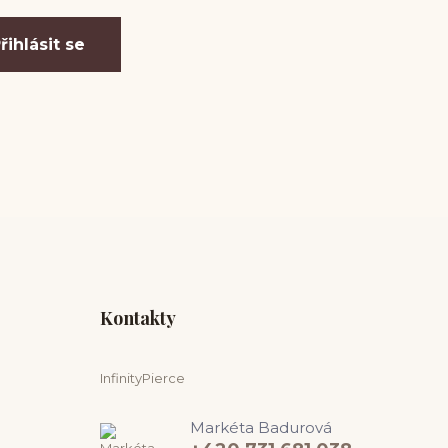
řihlásit se
Kontakty
InfinityPierce
Markéta Badurová