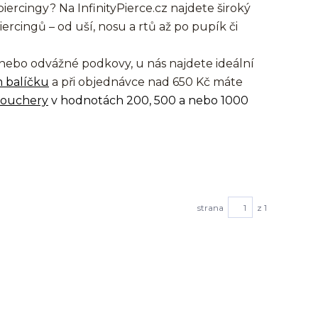
piercingy? Na InfinityPierce.cz najdete široký
ercingů – od uší, nosu a rtů až po pupík či
 nebo odvážné podkovy, u nás najdete ideální
 balíčku
a při objednávce nad 650 Kč máte
vouchery
v hodnotách 200, 500 a nebo 1000
strana
z 1