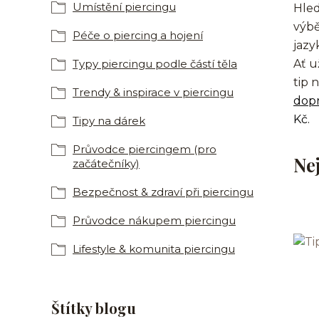
Umístění piercingu
Hled
výbě
Péče o piercing a hojení
jazy
Typy piercingu podle částí těla
Ať u
tip 
Trendy & inspirace v piercingu
dop
Kč.
Tipy na dárek
Průvodce piercingem (pro
Ne
začátečníky)
Bezpečnost & zdraví při piercingu
Průvodce nákupem piercingu
Lifestyle & komunita piercingu
Štítky blogu