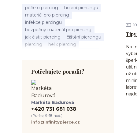
péče o piercing
hojení piercingu
materiál pro piercing
infekce piercingu
10
bezpečný materiál pro piercing
Tipy
jak čistit piercing
čištění piercingu
piercing
helix piercing
Na In
bolest piercingu
typy piercingů
výběr
jak změřit piercing
výběr piercingu
šper
tragus piercing
nosní piercing
uší, 
Potřebujete poradit?
septum piercing
módní piercing
už o
minim
intimní piercing
hygiena piercingu
labre
tipy pro piercing
najde
piercing pro začátečníky
Markéta Badurová
body piercing
ušní piercing
+420 731 681 038
piercing rady
nový piercing
(Po-Ne, 9-18 hod.)
piercing ucha
chirurgická ocel 316L
info@infinitypierce.cz
první piercing
spravná velikost piercingu