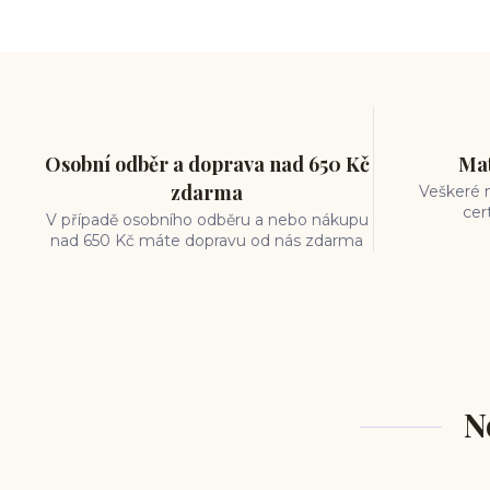
měření piercingu
šperky do nosu
jak pečovat o piercing
medusa piercing
solný roztok piercing
pupík
piercing tipy
body art
piercing nosu
chirurgická ocel piercing
Osobní odběr a doprava nad 650 Kč
Mat
hypoalergenní materiál
zdarma
Veškeré m
ocelové šperky
titan šperky
cer
V případě osobního odběru a nebo nákupu
luxusní piercing
velikost piercingu
nad 650 Kč máte dopravu od nás zdarma
piercing do ucha
conch piercing
hojení piercingu do ucha
forward helix
industrial piercing
N