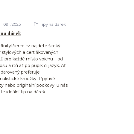
09
2025
Tipy na dárek
 na dárek
finityPierce.cz najdete široký
 stylových a certifikovaných
ků pro každé místo vpichu – od
nosu a rtů až po pupík či jazyk. Ať
bdarovaný preferuje
alistické kroužky, třpytivé
ty nebo originální podkovy, u nás
te ideální tip na dárek