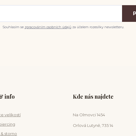
P
Souhlasím se
zpracováním osobních údajů
za účelem rozesílky newsletteru.
 info
Kde nás najdete
e velikostí
Na Olmovci 1454
piercing
Orlová Lutyně, 735 14
 & storno