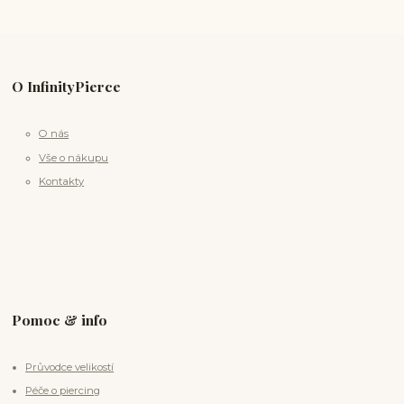
O InfinityPierce
O nás
Vše o nákupu
Kontakty
Pomoc & info
Průvodce velikostí
Péče o piercing