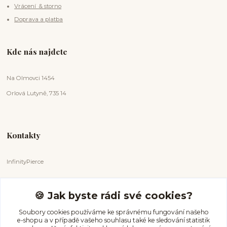
Vrácení & storno
Doprava a platba
Kde nás najdete
Na Olmovci 1454
Orlová Lutyně, 735 14
Kontakty
InfinityPierce
Markéta Badurová
+420 731 681 038
🍪 Jak byste rádi své cookies?
(Po-Ne, 9-18 hod.)
Soubory cookies používáme ke správnému fungování našeho
e-shopu a v případě vašeho souhlasu také ke sledování statistik
info@infinitypierce.cz