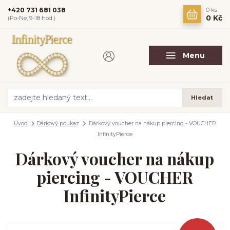
+420 731 681 038
0
ks
0 Kč
(Po-Ne, 9-18 hod.)
Menu
Hledat
Úvod
Dárkový poukaz
Dárkový voucher na nákup piercing - VOUCHER
InfinityPierce
Dárkový voucher na nákup
piercing - VOUCHER
InfinityPierce