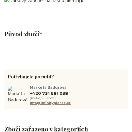
Původ zboží
Potřebujete poradit?
Markéta Badurová
+420 731 681 038
(Po-Ne, 9-18 hod.)
info@infinitypierce.cz
Zboží zařazeno v kategoriích