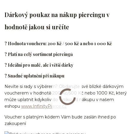
Dárkový poukaz na nákup piercingu v
hodnotě jakou si určíte
? Hodnota voucheru: 200 Kč / 500 Kč a nebo 1 000 Kč
? Platí na celý sortiment piercingů
? Ideální pro malé, ale i větší dárky
? Snadné uplatnění při nákupu
Nevíte si rady s výběrem? Obdarujte své blízké dárkovým
voucherem v hodnotě 200 Kč/500 Kč nebo 1000 Kč, který
může uplatnit kdykoliv do 1 roku od nákupu v našem
eshopu
www.InfinityPierce.cz
Voucher s platným kódem Vám bude zaslán ihned po
zakoupení