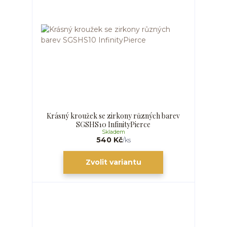
Krásný kroužek se zirkony různých barev
SGSHS10 InfinityPierce
Skladem
540 Kč
/
ks
Zvolit variantu