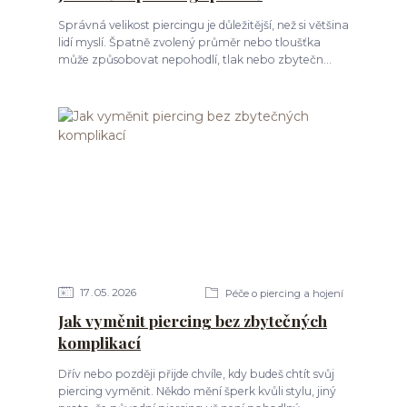
Správná velikost piercingu je důležitější, než si většina
lidí myslí. Špatně zvolený průměr nebo tloušťka
může způsobovat nepohodlí, tlak nebo zbytečn...
17
05
2026
Péče o piercing a hojení
Jak vyměnit piercing bez zbytečných
komplikací
Dřív nebo později přijde chvíle, kdy budeš chtít svůj
piercing vyměnit. Někdo mění šperk kvůli stylu, jiný