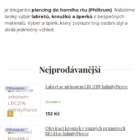
je elegantní
piercing do horního rtu (Philtrum)
. Nabízíme
široký výběr
labretů, kroužků a šperků
z bezpečných
materiálů. Vyber si šperk, který zvýrazní tvůj osobní styl a
dodá jedinečný vzhled.
Nejprodávanější
Labret se zirkonem LBCZIN InfinityPierce
TOP produkt
Skladem
132 Kč
1.
Otevírací kroužek v různých průměrech
TOP produkt
SEGH16 InfinityPierce