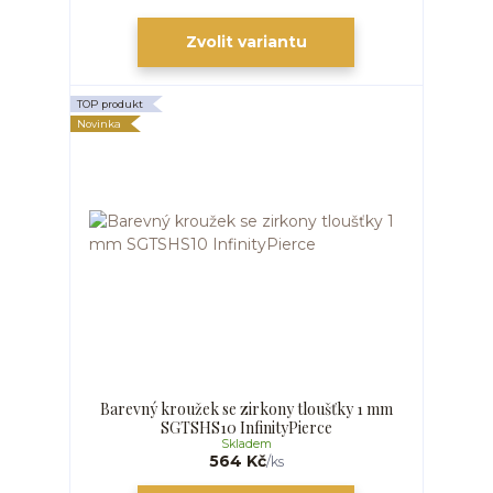
Zvolit variantu
TOP produkt
Novinka
Barevný kroužek se zirkony tloušťky 1 mm
SGTSHS10 InfinityPierce
Skladem
564 Kč
/
ks