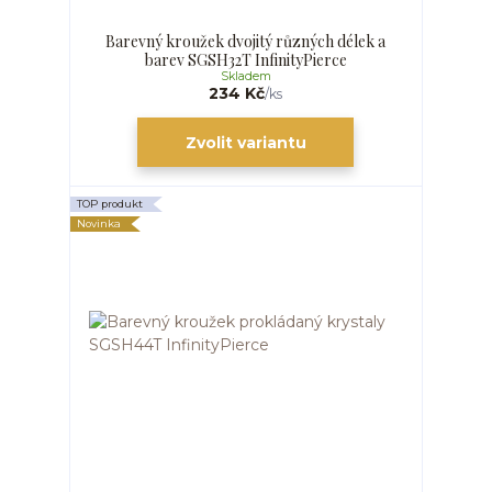
Barevný kroužek dvojitý různých délek a
barev SGSH32T InfinityPierce
Skladem
234 Kč
/
ks
Zvolit variantu
TOP produkt
Novinka