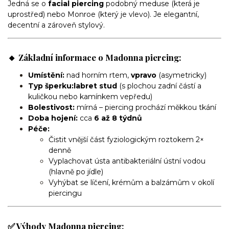
Jedná se o
facial piercing
podobný meduse (která je
uprostřed) nebo Monroe (který je vlevo). Je elegantní,
decentní a zároveň stylový.
🔸 Základní informace o Madonna piercing:
Umístění:
nad horním rtem,
vpravo
(asymetricky)
Typ šperku:
labret stud
(s plochou zadní částí a
kuličkou nebo kamínkem vepředu)
Bolestivost:
mírná – piercing prochází měkkou tkání
Doba hojení:
cca
6 až 8 týdnů
Péče:
Čistit vnější část fyziologickým roztokem 2×
denně
Vyplachovat ústa antibakteriální ústní vodou
(hlavně po jídle)
Vyhýbat se líčení, krémům a balzámům v okolí
piercingu
✅ Výhody Madonna piercing: