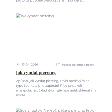
proto, že původní piercing už není pohodlný...
13
04
2026
Péče o piercing a hojení
Jak vyndat piercing
Způsob, jak vyndat piercing, závisí především na
typu šperku a jeho zapínání. Před jakoukoli
manipulací si důkladně umyjte ruce antibakteriálním
mýdle...