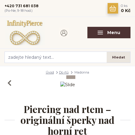
+420 731 681 038
0
ks
0 Kč
(Po-Ne, 9-18 hod.)
Menu
Hledat
Úvod
Do rtů
Madonna
Piercing nad rtem –
originální šperky nad
horní ret