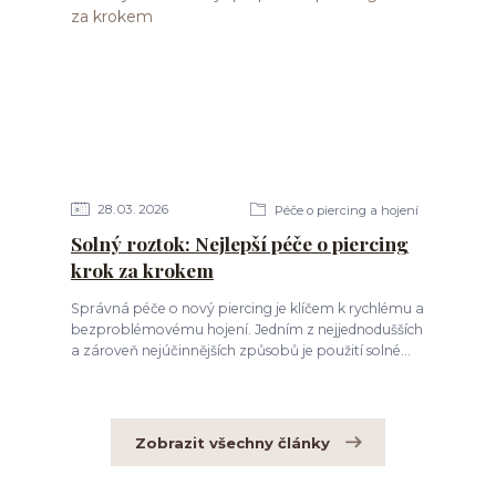
28
03
2026
Péče o piercing a hojení
Solný roztok: Nejlepší péče o piercing
krok za krokem
Správná péče o nový piercing je klíčem k rychlému a
bezproblémovému hojení. Jedním z nejjednodušších
a zároveň nejúčinnějších způsobů je použití solné...
Zobrazit všechny články