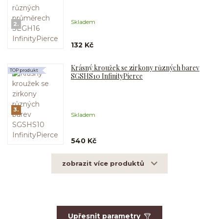
Skladem
2.
132 Kč
Krásný kroužek se zirkony různých barev
TOP produkt
SGSHS10 InfinityPierce
3.
Skladem
540 Kč
zobrazit více produktů
Upřesnit parametry