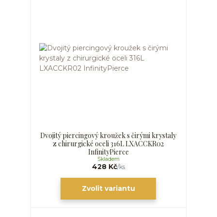
Dvojitý piercingový kroužek s čirými krystaly
z chirurgické oceli 316L LXACCKR02
InfinityPierce
Skladem
428 Kč
/
ks
Zvolit variantu