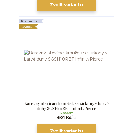
Zvolit variantu
TOP produkt
Novinka
Barevný otevírací kroužek se zirkony v barvě
duhy SGSH10RBT InfinityPierce
Skladem
601 Kč
/
ks
Zvolit variantu