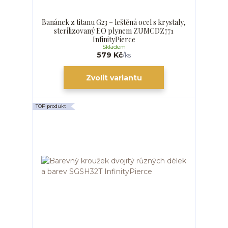
Banánek z titanu G23 – leštěná ocel s krystaly,
sterilizovaný EO plynem ZUMCDZ771
InfinityPierce
Skladem
579 Kč
/
ks
Zvolit variantu
TOP produkt