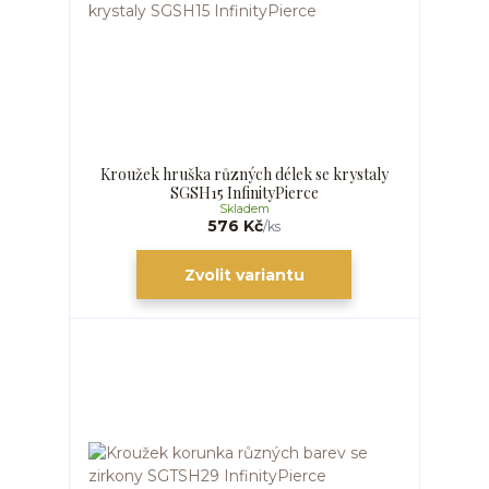
Kroužek hruška různých délek se krystaly
SGSH15 InfinityPierce
Skladem
576 Kč
/
ks
Zvolit variantu