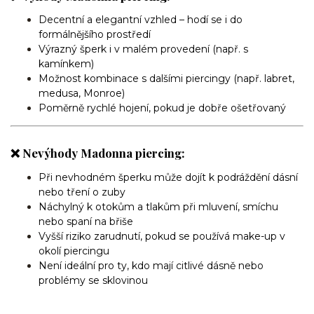
Decentní a elegantní vzhled – hodí se i do
formálnějšího prostředí
Výrazný šperk i v malém provedení (např. s
kamínkem)
Možnost kombinace s dalšími piercingy (např. labret,
medusa, Monroe)
Poměrně rychlé hojení, pokud je dobře ošetřovaný
❌ Nevýhody Madonna piercing:
Při nevhodném šperku může dojít k podráždění dásní
nebo tření o zuby
Náchylný k otokům a tlakům při mluvení, smíchu
nebo spaní na břiše
Vyšší riziko zarudnutí, pokud se používá make-up v
okolí piercingu
Není ideální pro ty, kdo mají citlivé dásně nebo
problémy se sklovinou