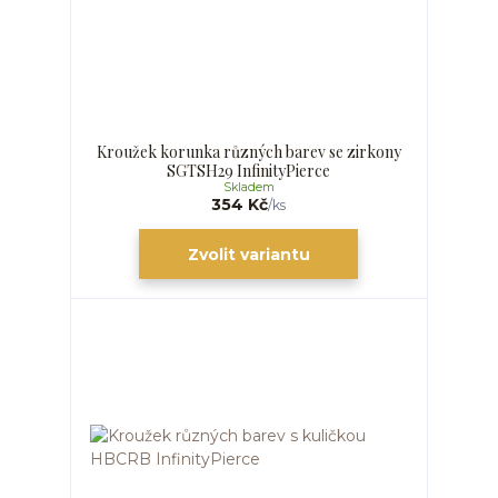
Kroužek korunka různých barev se zirkony
SGTSH29 InfinityPierce
Skladem
354 Kč
/
ks
Zvolit variantu