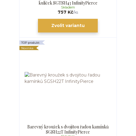
kuliček SGTSH43 InfinityPierce
Skladem
757 Kč
/
ks
Zvolit variantu
TOP produkt
Novinka
Barevný kroužek s dvojitou řadou kamínků
SGSH22T InfinityPierce