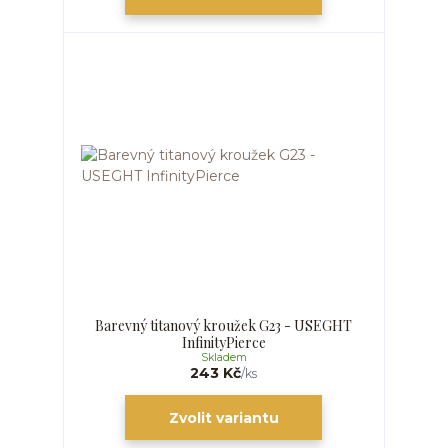
Barevný titanový kroužek G23 - USEGHT
InfinityPierce
Skladem
243 Kč
/
ks
Zvolit variantu