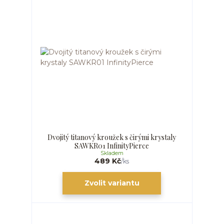
Dvojitý titanový kroužek s čirými krystaly
SAWKR01 InfinityPierce
Skladem
489 Kč
/
ks
Zvolit variantu