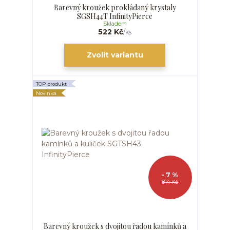
Barevný kroužek prokládaný krystaly
SGSH44T InfinityPierce
Skladem
522 Kč
/
ks
Zvolit variantu
TOP produkt
Novinka
- 7 %
814 Kč
Barevný kroužek s dvojitou řadou kamínků a