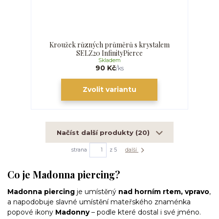
Kroužek různých průměrů s krystalem
SELZ20 InfinityPierce
Skladem
90 Kč
/
ks
Zvolit variantu
Načíst další produkty (20)
strana
z 5
další
Co je
Madonna piercing
?
Madonna piercing
je umístěný
nad horním rtem, vpravo
,
a napodobuje slavné umístění mateřského znaménka
popové ikony
Madonny
– podle které dostal i své jméno.