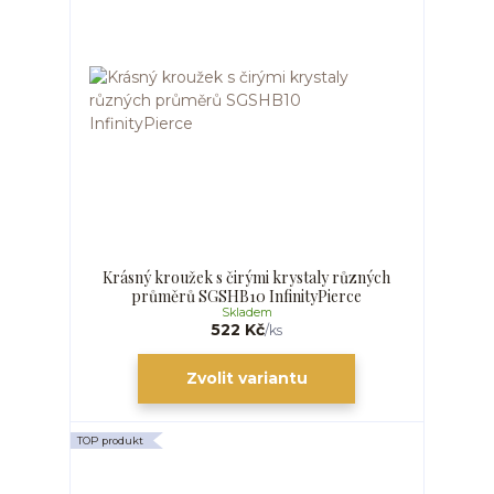
Krásný kroužek s čirými krystaly různých
průměrů SGSHB10 InfinityPierce
Skladem
522 Kč
/
ks
Zvolit variantu
TOP produkt