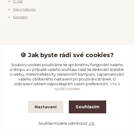
O nás
Vše o nákupu
Kontakty
🍪 Jak byste rádi své cookies?
Pomoc & info
Soubory cookies používáme ke správnému fungování našeho
e-shopu a v případě vašeho souhlasu také ke sledování statistik
o webu, měření efektivity reklamních kampaní, zapamatování
Průvodce velikostí
vašeho oblíbeného nastavení při používání stránek, či
zobrazení reklam odpovídajících vašim preferencím.
Více k
Péče o piercing
využití cookies
Vrácení & storno
Doprava a platba
Souhlasím
Nastavení
Kde nás najdete
Souhlas můžete odmítnout
zde
.