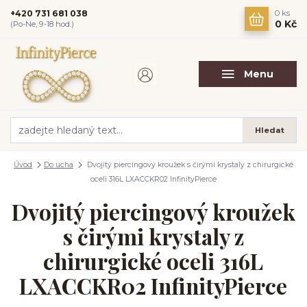
+420 731 681 038
0
ks
0 Kč
(Po-Ne, 9-18 hod.)
Menu
Hledat
Úvod
Do ucha
Dvojitý piercingový kroužek s čirými krystaly z chirurgické
oceli 316L LXACCKR02 InfinityPierce
Dvojitý piercingový kroužek
s čirými krystaly z
chirurgické oceli 316L
LXACCKR02 InfinityPierce