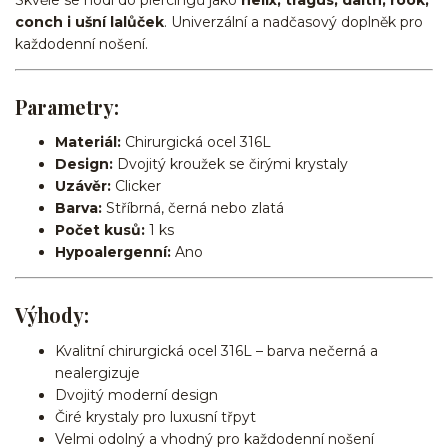
Skvěle se hodí do piercingů jako
helix, tragus, daith, rook,
conch i ušní lalůček
. Univerzální a nadčasový doplněk pro
každodenní nošení.
Parametry:
Materiál:
Chirurgická ocel 316L
Design:
Dvojitý kroužek se čirými krystaly
Uzávěr:
Clicker
Barva:
Stříbrná, černá nebo zlatá
Počet kusů:
1 ks
Hypoalergenní:
Ano
Výhody:
Kvalitní chirurgická ocel 316L – barva nečerná a
nealergizuje
Dvojitý moderní design
Čiré krystaly pro luxusní třpyt
Velmi odolný a vhodný pro každodenní nošení