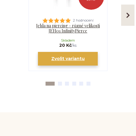
2 hodnocení
Jehla na piercing – různé velikosti
Kanyla
JEH01 InfinityPierce
I
Skladem
20 Kč
/
ks
Zvolit variantu
Zv