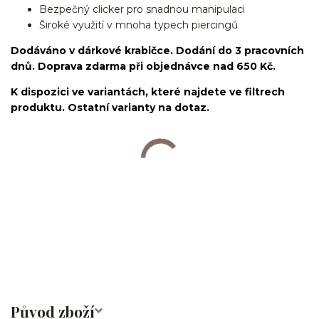
Bezpečný clicker pro snadnou manipulaci
Široké využití v mnoha typech piercingů
Dodáváno v dárkové krabičce. Dodání do 3 pracovních
dnů. Doprava zdarma při objednávce nad 650 Kč.
K dispozici ve variantách, které najdete ve filtrech
produktu. Ostatní varianty na dotaz.
kroužek/segment/ring/segmentový kroužek/clicker/Do
ucha/pupíkovka//pupek/pupík/helix/lobe/ušní
lalůček/tragus/conch/daith/rook/anti tragus/forward
helix/snug/flat/Do nosu/nostril/septum/bridge/do rtů/lower
labret/madonna/angel bites/snake bites/spides of viper
bites/medusa/do pupíku/do pupku/do bradavky/bradavka/do
obočí/chirurgická ocel/316L
Původ zboží