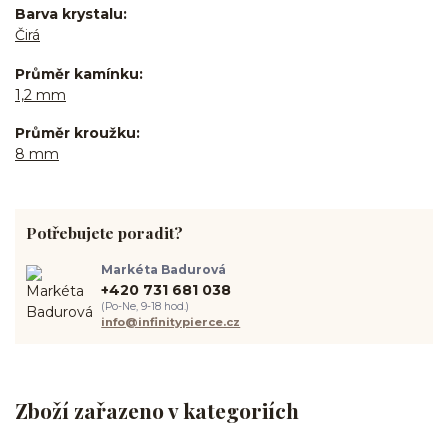
Barva krystalu
Čirá
Průměr kamínku
1,2 mm
Průměr kroužku
8 mm
Potřebujete poradit?
Markéta Badurová
+420 731 681 038
(Po-Ne, 9-18 hod.)
info@infinitypierce.cz
Zboží zařazeno v kategoriích