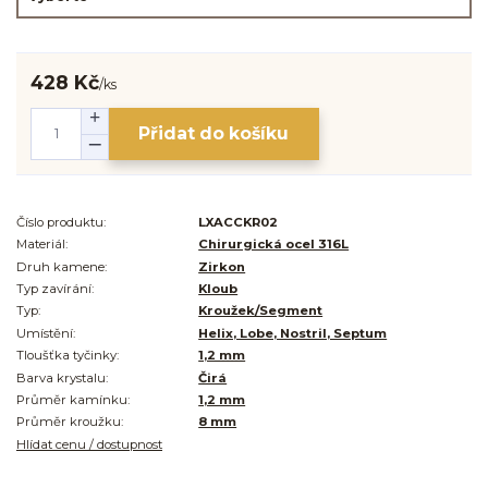
428 Kč
/
ks
Přidat do košíku
Číslo produktu:
LXACCKR02
Materiál:
Chirurgická ocel 316L
Druh kamene:
Zirkon
Typ zavírání:
Kloub
Typ:
Kroužek/Segment
Umístění:
Helix, Lobe, Nostril, Septum
Tloušťka tyčinky:
1,2 mm
Barva krystalu:
Čirá
Průměr kamínku:
1,2 mm
Průměr kroužku:
8 mm
Hlídat cenu / dostupnost