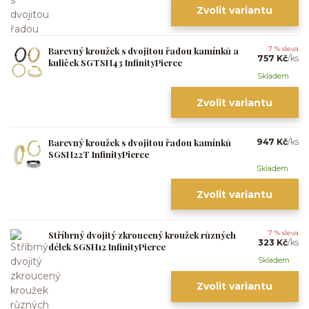
Zvolit variantu
Barevný kroužek s dvojitou řadou kamínků a
7 % sleva
757 Kč
/
ks
kuliček SGTSH43 InfinityPierce
Skladem
Zvolit variantu
Barevný kroužek s dvojitou řadou kamínků
947 Kč
/
ks
SGSH22T InfinityPierce
Skladem
Zvolit variantu
Stříbrný dvojitý zkroucený kroužek různých
7 % sleva
323 Kč
/
ks
délek SGSH12 InfinityPierce
Skladem
Zvolit variantu