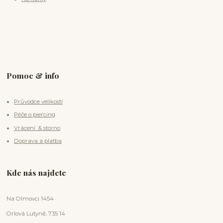
Pomoc & info
Průvodce velikostí
Péče o piercing
Vrácení & storno
Doprava a platba
Kde nás najdete
Na Olmovci 1454
Orlová Lutyně, 735 14