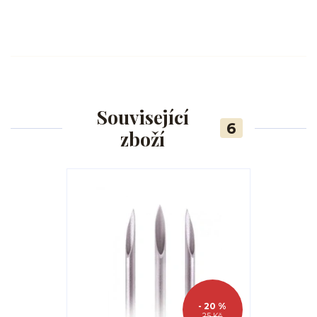
Související
6
zboží
- 20 %
25 Kč