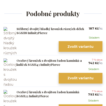
Podobné produkty
Stříbrný dvojitý hladký kroužek různých délek
187 Kč
/
ks
SGSH8 InfinityPierce
Skladem
Zvolit variantu
Ocelový kroužek s dvojitou řadou kamínků a
7 % sleva
742 Kč
/
ks
kuliček SGSH43 InfinityPierce
Skladem
Zvolit variantu
Ocelový kroužek s dvojitou řadou kamínků
7 % sleva
793 Kč
/
ks
SGSH22 InfinityPierce
Skladem