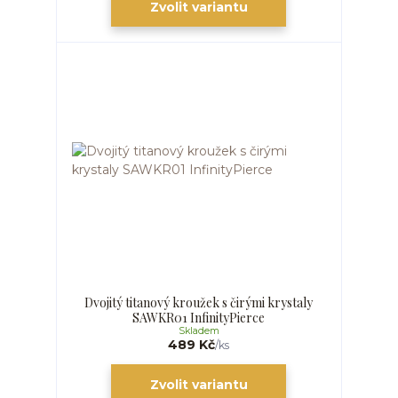
Zvolit variantu
Dvojitý titanový kroužek s čirými krystaly
SAWKR01 InfinityPierce
Skladem
489 Kč
/
ks
Zvolit variantu