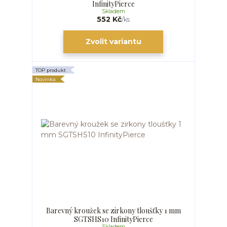
InfinityPierce
Skladem
552 Kč
/
ks
Zvolit variantu
TOP produkt
Novinka
Barevný kroužek se zirkony tloušťky 1 mm
SGTSHS10 InfinityPierce
Skladem