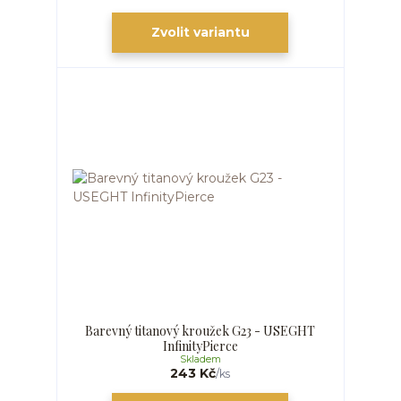
Zvolit variantu
Barevný titanový kroužek G23 - USEGHT
InfinityPierce
Skladem
243 Kč
/
ks