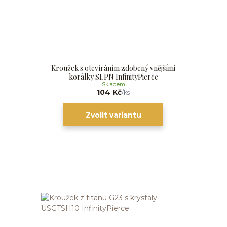
Kroužek s otevíráním zdobený vnějšími
korálky SEPN InfinityPierce
Skladem
104 Kč
/
ks
Zvolit variantu