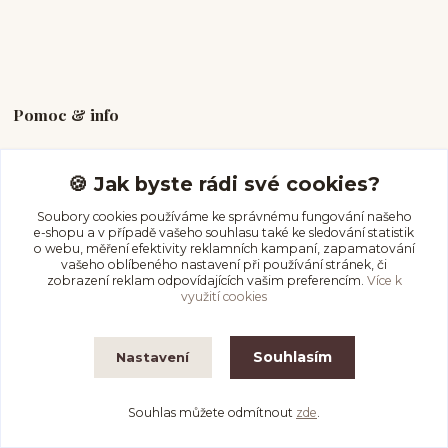
Pomoc & info
Průvodce velikostí
🍪 Jak byste rádi své cookies?
Péče o piercing
Soubory cookies používáme ke správnému fungování našeho
Vrácení & storno
e-shopu a v případě vašeho souhlasu také ke sledování statistik
Doprava a platba
o webu, měření efektivity reklamních kampaní, zapamatování
vašeho oblíbeného nastavení při používání stránek, či
zobrazení reklam odpovídajících vašim preferencím.
Více k
využití cookies
Kde nás najdete
Souhlasím
Nastavení
Na Olmovci 1454
Orlová Lutyně, 735 14
Souhlas můžete odmítnout
zde
.