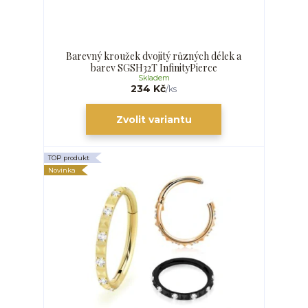
Barevný kroužek dvojitý různých délek a
barev SGSH32T InfinityPierce
Skladem
234 Kč
/
ks
Zvolit variantu
TOP produkt
Novinka