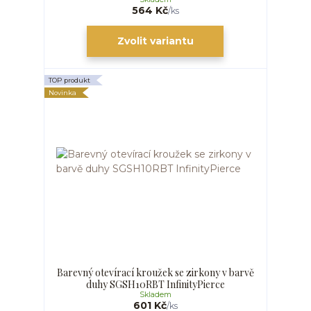
564 Kč
/
ks
Zvolit variantu
TOP produkt
Novinka
Barevný otevírací kroužek se zirkony v barvě
duhy SGSH10RBT InfinityPierce
Skladem
601 Kč
/
ks