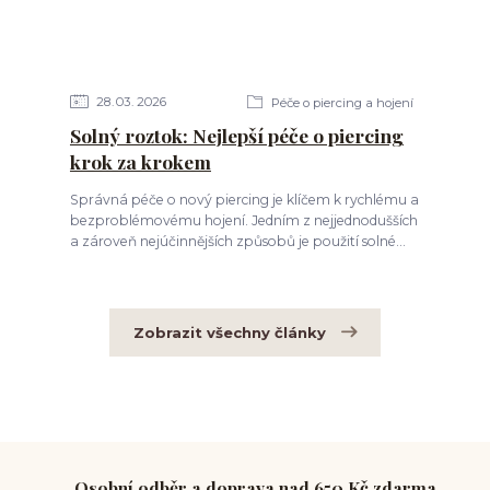
28
03
2026
Péče o piercing a hojení
Solný roztok: Nejlepší péče o piercing
krok za krokem
Správná péče o nový piercing je klíčem k rychlému a
bezproblémovému hojení. Jedním z nejjednodušších
a zároveň nejúčinnějších způsobů je použití solné...
Zobrazit všechny články
Osobní odběr a doprava nad 650 Kč zdarma