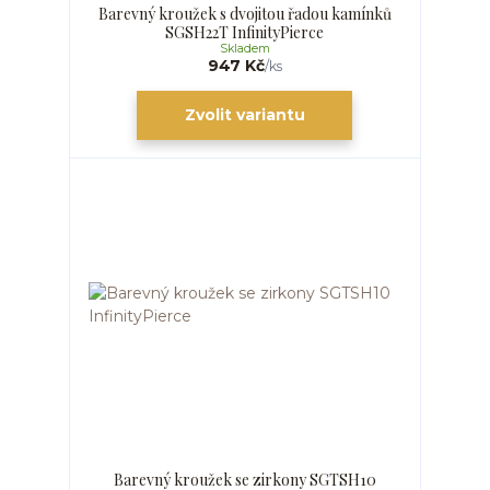
Barevný kroužek s dvojitou řadou kamínků
SGSH22T InfinityPierce
Skladem
947 Kč
/
ks
Zvolit variantu
Barevný kroužek se zirkony SGTSH10