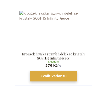
Kroužek hruška různých délek se krystaly
SGSH15 InfinityPierce
Skladem
576 Kč
/
ks
Zvolit variantu