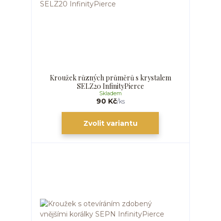
Kroužek různých průměrů s krystalem
SELZ20 InfinityPierce
Skladem
90 Kč
/
ks
Zvolit variantu