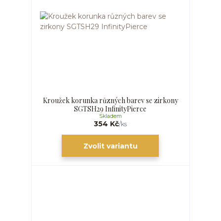
Kroužek korunka různých barev se zirkony
SGTSH29 InfinityPierce
Skladem
354 Kč
/
ks
Zvolit variantu