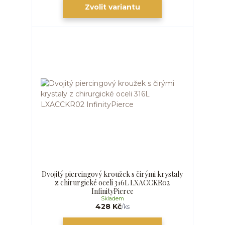
Zvolit variantu
Dvojitý piercingový kroužek s čirými krystaly
z chirurgické oceli 316L LXACCKR02
InfinityPierce
Skladem
428 Kč
/
ks