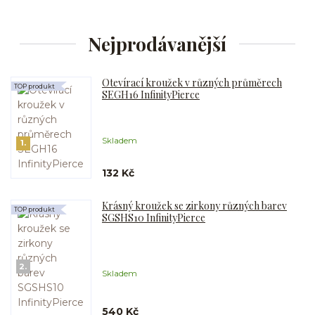
Nejprodávanější
Otevírací kroužek v různých průměrech
TOP produkt
SEGH16 InfinityPierce
Skladem
1.
132 Kč
Krásný kroužek se zirkony různých barev
TOP produkt
SGSHS10 InfinityPierce
2.
Skladem
540 Kč