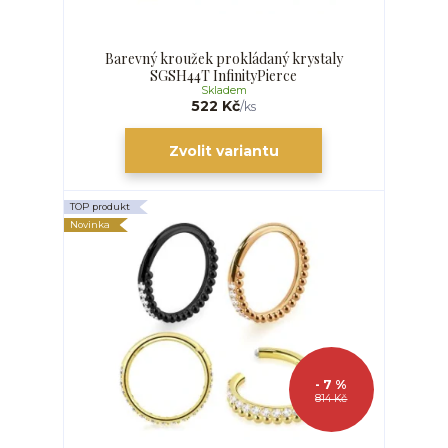
Barevný kroužek prokládaný krystaly
SGSH44T InfinityPierce
Skladem
522 Kč
/
ks
Zvolit variantu
TOP produkt
Novinka
- 7 %
814 Kč