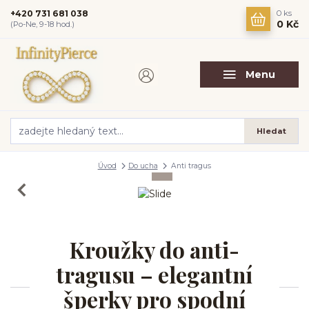
+420 731 681 038
0
ks
0 Kč
(Po-Ne, 9-18 hod.)
Menu
Hledat
Úvod
Do ucha
Anti tragus
Kroužky do anti-
tragusu – elegantní
šperky pro spodní