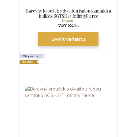
Barevný kroužek s dvojitou řadou kamínků a
kuliček SGTSH43 InfinityPierce
Skladem
757 Kč
/
ks
Zvolit variantu
TOP produkt
Novinka