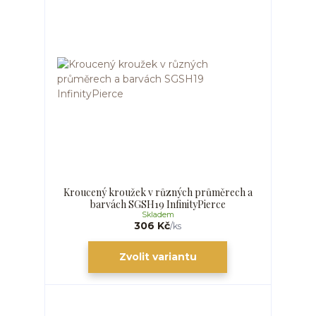
Kroucený kroužek v různých průměrech a
barvách SGSH19 InfinityPierce
Skladem
306 Kč
/
ks
Zvolit variantu