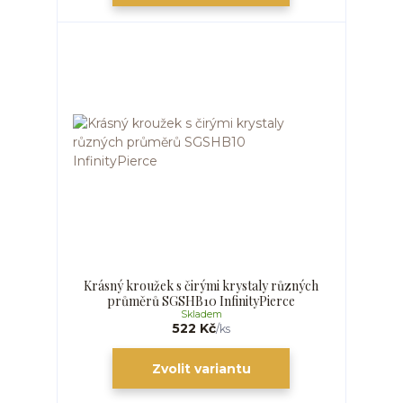
Krásný kroužek s čirými krystaly různých
průměrů SGSHB10 InfinityPierce
Skladem
522 Kč
/
ks
Zvolit variantu