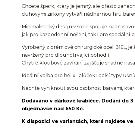
Chcete šperk, který je jemný, ale přesto zan
duhovými zirkony vytváří nádhernou hru barev 
Minimalistický design v sobě spojuje nadčaso
jak pro každodenní nošení, tak i pro speciální pří
Vyrobený z prémiové chirurgické oceli 316L, j
navržený pro dlouhotrvající pohodlí.
Chytré kloubové zavírání zajišťuje snadné nas
Ideální volba pro helix, lalůček i další typy ušn
Nechte vyniknout svou osobnost barvami, které 
Dodáváno v dárkové krabičce. Dodání do 3
objednávce nad 650 Kč.
K dispozici ve variantách, které najdete ve 
kroužek/segment/ring/segmentový kroužek/clicker/D