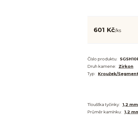
601 Kč
/
ks
Číslo produktu:
SGSH10
Druh kamene:
Zirkon
Typ:
Kroužek/Segmen
Tloušťka tyčinky:
1,2 mm
Průměr kamínku:
1,2 m