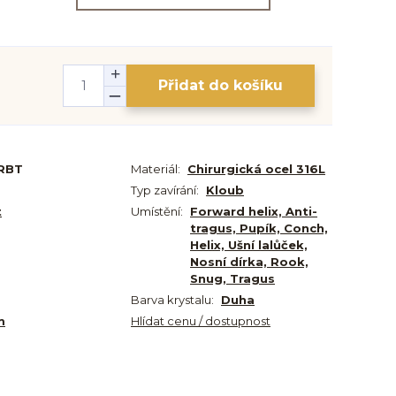
Přidat do košíku
RBT
Materiál:
Chirurgická ocel 316L
Typ zavírání:
Kloub
t
Umístění:
Forward helix, Anti-
tragus, Pupík, Conch,
Helix, Ušní lalůček,
Nosní dírka, Rook,
Snug, Tragus
Barva krystalu:
Duha
m
Hlídat cenu / dostupnost