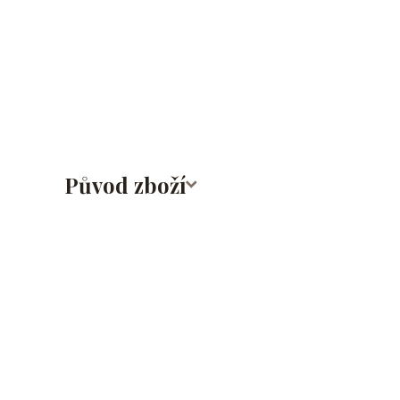
lalůček/tragus/conch/daith/rook/anti tragus/forwar
rtů/lower labret/madonna/angel bites/snake bites/
bradavky/bradavka/do obočí/chirurgická ocel/316L
Původ zboží