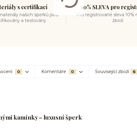
eriály s certifikací
10% SLEVA pro regis
ateriály našich šperků jsou
Pro registrované sleva 10% 
tifikovány a testovány
zboží
ocení
Komentáře
Související zboží
0
0
6
vnými kamínky – luxusní šperk