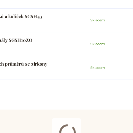
ků a kuliček SGSH43
Skladem
opály SGSH10ZO
Skladem
ch průměrů se zirkony
Skladem