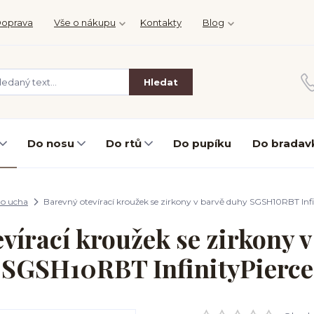
oprava
Vše o nákupu
Kontakty
Blog
Hledat
Do nosu
Do rtů
Do pupíku
Do bradav
o ucha
Barevný otevírací kroužek se zirkony v barvě duhy SGSH10RBT Infi
vírací kroužek se zirkony 
SGSH10RBT InfinityPierce