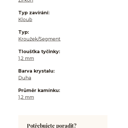
Zirkon
Typ zavírání
Kloub
Typ
Kroužek/Segment
Tloušťka tyčinky
1,2 mm
Barva krystalu
Duha
Průměr kamínku
1,2 mm
Potřebujete poradit?