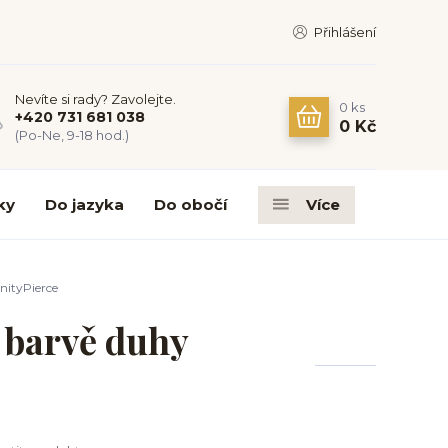
Přihlášení
Nevíte si rady? Zavolejte.
0
ks
+420 731 681 038
0 Kč
(Po-Ne, 9-18 hod.)
ky
Do jazyka
Do obočí
Více
nityPierce
v barvě duhy