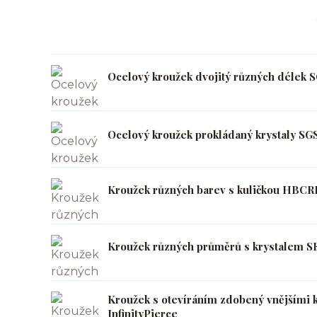
Ocelový kroužek dvojitý různých délek S
Ocelový kroužek prokládaný krystaly SG
Kroužek různých barev s kuličkou HBCRB
Kroužek různých průměrů s krystalem SE
Kroužek s otevíráním zdobený vnějšími 
InfinityPierce