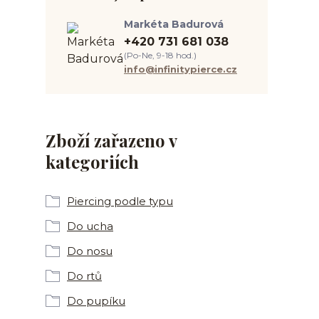
Markéta Badurová
+420 731 681 038
(Po-Ne, 9-18 hod.)
info@infinitypierce.cz
Zboží zařazeno v
kategoriích
Piercing podle typu
Do ucha
Do nosu
Do rtů
Do pupíku