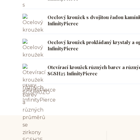
Ocelový kroužek s dvojitou řadou kamín
InfinityPierce
Ocelový kroužek prokládaný krystaly a 
InfinityPierce
Otevírací kroužek různých barev a různý
SGSH25 InfinityPierce