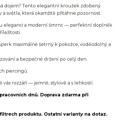
echá dojem? Tento elegantní kroužek zdobený
a světla, která okamžitě přitáhne pozornost.
vou eleganci a moderní šmrnc — perfektní doplněk
ležitosti.
e šperk maximálně šetrný k pokožce, voděodolný a
azování a bezpečné držení po celý den.
ích piercingů.
vás rozzáří — jemně, stylově a s lehkostí.
 pracovních dnů. Doprava zdarma při
filtrech produktu. Ostatní varianty na dotaz.
o ucha/pupíkovka//pupek/pupík/helix/lobe/ušní