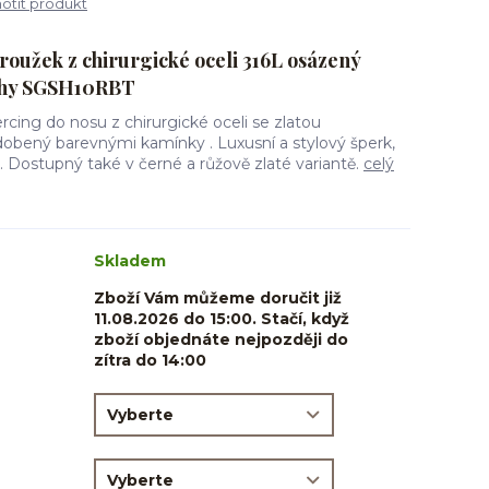
tit produkt
roužek z chirurgické oceli 316L osázený
uhy SGSH10RBT
rcing do nosu z chirurgické oceli se zlatou
obený barevnými kamínky . Luxusní a stylový šperk,
k. Dostupný také v černé a růžově zlaté variantě.
celý
Skladem
Zboží Vám můžeme doručit již
11.08.2026 do 15:00. Stačí, když
zboží objednáte nejpozději do
zítra do 14:00