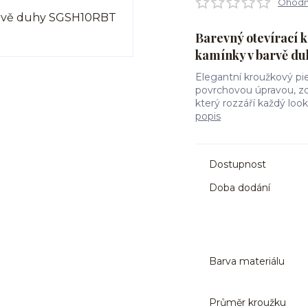
Ohodno
Barevný otevírací k
kamínky v barvě d
Elegantní kroužkový pie
povrchovou úpravou, zd
který rozzáří každý loo
popis
Dostupnost
Doba dodání
Barva materiálu
Průměr kroužku