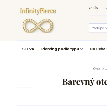
O nás
D
SLEVA
Piercing podle typu
Do ucha
Úvod
D
Barevný ote