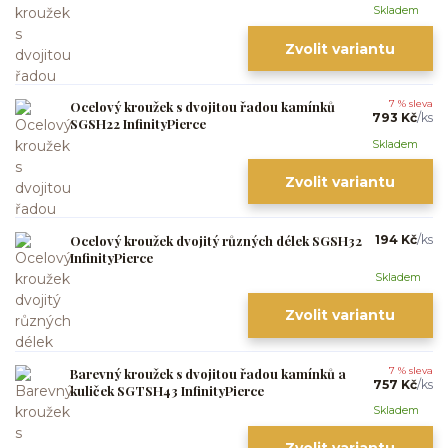
Skladem
Zvolit variantu
Ocelový kroužek s dvojitou řadou kamínků
7 % sleva
793 Kč
/
ks
SGSH22 InfinityPierce
Skladem
Zvolit variantu
Ocelový kroužek dvojitý různých délek SGSH32
194 Kč
/
ks
InfinityPierce
Skladem
Zvolit variantu
Barevný kroužek s dvojitou řadou kamínků a
7 % sleva
757 Kč
/
ks
kuliček SGTSH43 InfinityPierce
Skladem