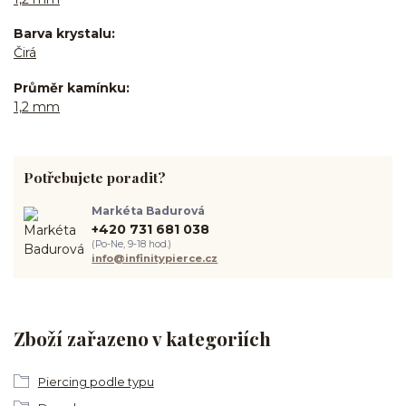
Barva krystalu
Čirá
Průměr kamínku
1,2 mm
Potřebujete poradit?
Markéta Badurová
+420 731 681 038
(Po-Ne, 9-18 hod.)
info@infinitypierce.cz
Zboží zařazeno v kategoriích
Piercing podle typu