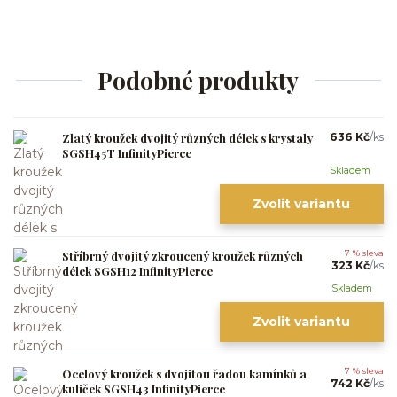
Podobné produkty
Zlatý kroužek dvojitý různých délek s krystaly
636 Kč
/
ks
SGSH45T InfinityPierce
Skladem
Zvolit variantu
Stříbrný dvojitý zkroucený kroužek různých
7 % sleva
323 Kč
/
ks
délek SGSH12 InfinityPierce
Skladem
Zvolit variantu
Ocelový kroužek s dvojitou řadou kamínků a
7 % sleva
742 Kč
/
ks
kuliček SGSH43 InfinityPierce