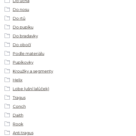
Do ucha
Do nosu
Do rtů
Do pupíku
Do bradavky
Do obočí
Podle materiálu
Pupíkovky
Kroužky a segmenty
Helix
Lobe (ušní lalůček)
Tragus
Conch
Daith
Rook
Anti tragus