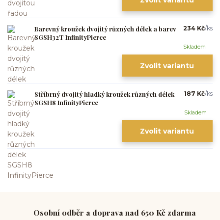
Zvolit variantu
Barevný kroužek dvojitý různých délek a barev
234 Kč
/
ks
SGSH32T InfinityPierce
Skladem
Zvolit variantu
Stříbrný dvojitý hladký kroužek různých délek
187 Kč
/
ks
SGSH8 InfinityPierce
Skladem
Zvolit variantu
Osobní odběr a doprava nad 650 Kč zdarma