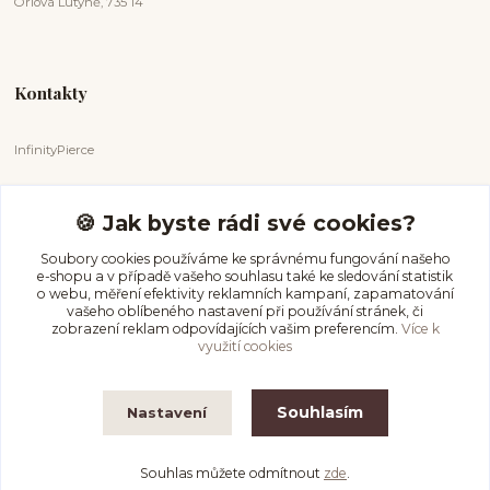
Orlová Lutyně, 735 14
Kontakty
InfinityPierce
Markéta Badurová
+420 731 681 038
🍪 Jak byste rádi své cookies?
(Po-Ne, 9-18 hod.)
Soubory cookies používáme ke správnému fungování našeho
e-shopu a v případě vašeho souhlasu také ke sledování statistik
info@infinitypierce.cz
o webu, měření efektivity reklamních kampaní, zapamatování
vašeho oblíbeného nastavení při používání stránek, či
zobrazení reklam odpovídajících vašim preferencím.
Více k
využití cookies
Souhlasím
Nastavení
InfinityPierce
Souhlas můžete odmítnout
zde
.
Vytvořeno na
Eshop-rychle.cz