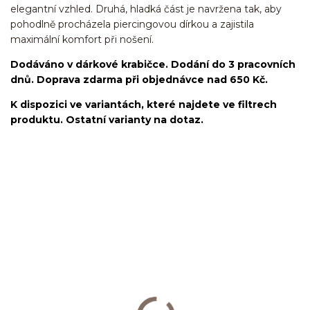
elegantní vzhled. Druhá, hladká část je navržena tak, aby
pohodlně procházela piercingovou dírkou a zajistila
maximální komfort při nošení.
Dodáváno v dárkové krabičce. Dodání do 3 pracovních
dnů. Doprava zdarma při objednávce nad 650 Kč.
K dispozici ve variantách, které najdete ve filtrech
produktu. Ostatní varianty na dotaz.
kroužek/segment/ring/segmentový kroužek/clicker/Do
ucha/pupíkovka//pupek/pupík/helix/lobe/ušní
lalůček/tragus/conch/daith/rook/anti tragus/forward
helix/snug/flat/Do nosu/nostril/septum/bridge/do rtů/lower
labret/madonna/angel bites/snake bites/spides of viper
bites/medusa/do pupíku/do pupku/do bradavky/bradavka/do
obočí/chirurgická ocel/316L