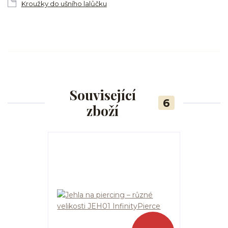
Kroužky do ušního lalůčku
Související
6
zboží