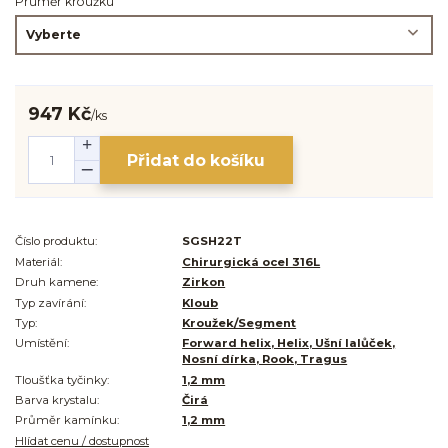
Průměr kroužku
947 Kč
/
ks
Přidat do košíku
Číslo produktu:
SGSH22T
Materiál:
Chirurgická ocel 316L
Druh kamene:
Zirkon
Typ zavírání:
Kloub
Typ:
Kroužek/Segment
Umístění:
Forward helix, Helix, Ušní lalůček,
Nosní dírka, Rook, Tragus
Tloušťka tyčinky:
1,2 mm
Barva krystalu:
Čirá
Průměr kamínku:
1,2 mm
Hlídat cenu / dostupnost