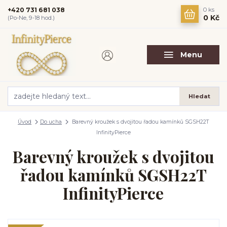
+420 731 681 038
0
ks
0 Kč
(Po-Ne, 9-18 hod.)
Menu
Hledat
Úvod
Do ucha
Barevný kroužek s dvojitou řadou kamínků SGSH22T
InfinityPierce
Barevný kroužek s dvojitou
řadou kamínků SGSH22T
InfinityPierce