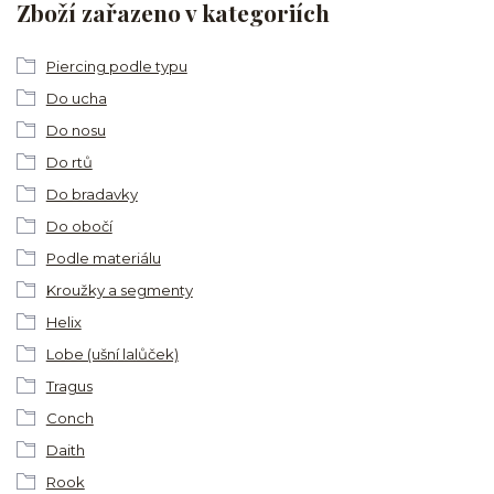
Zboží zařazeno v kategoriích
Piercing podle typu
Do ucha
Do nosu
Do rtů
Do bradavky
Do obočí
Podle materiálu
Kroužky a segmenty
Helix
Lobe (ušní lalůček)
Tragus
Conch
Daith
Rook