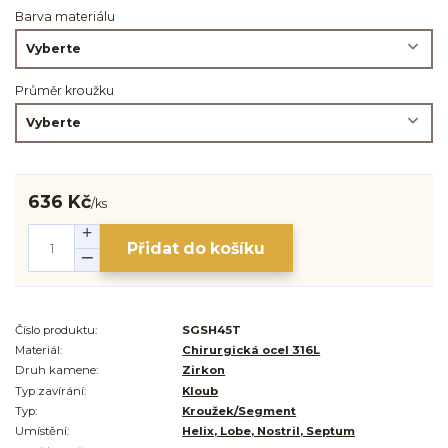
Barva materiálu
Průměr kroužku
636 Kč
/
ks
Přidat do košíku
Číslo produktu:
SGSH45T
Materiál:
Chirurgická ocel 316L
Druh kamene:
Zirkon
Typ zavírání:
Kloub
Typ:
Kroužek/Segment
Umístění:
Helix, Lobe, Nostril, Septum