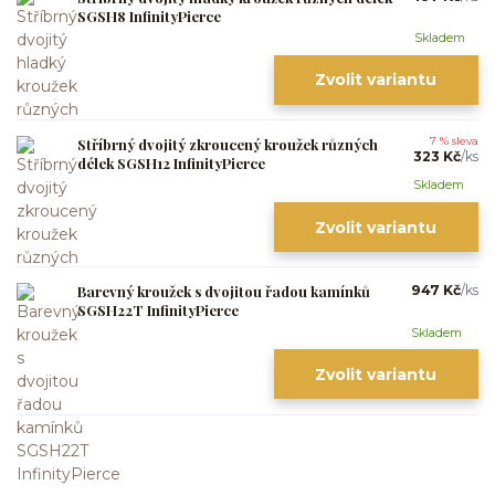
SGSH8 InfinityPierce
Skladem
Zvolit variantu
Stříbrný dvojitý zkroucený kroužek různých
7 % sleva
323 Kč
/
ks
délek SGSH12 InfinityPierce
Skladem
Zvolit variantu
Barevný kroužek s dvojitou řadou kamínků
947 Kč
/
ks
SGSH22T InfinityPierce
Skladem
Zvolit variantu