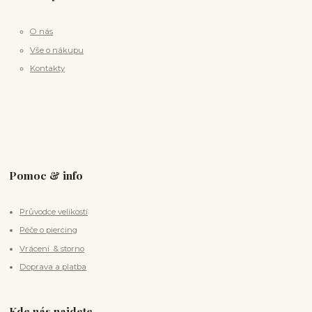
O nás
Vše o nákupu
Kontakty
Pomoc & info
Průvodce velikostí
Péče o piercing
Vrácení & storno
Doprava a platba
Kde nás najdete