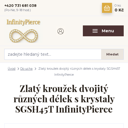
+420 731 681 038
0
ks
0 Kč
(Po-Ne, 9-18 hod.)
Menu
Hledat
Úvod
Do ucha
Zlatý kroužek dvojitý různých délek s krystaly SGSH45T
InfinityPierce
Zlatý kroužek dvojitý
různých délek s krystaly
SGSH45T InfinityPierce