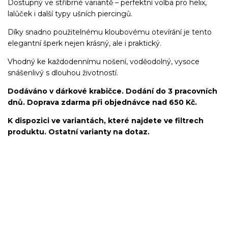
Dostupný ve stříbrné variantě – perfektní volba pro helix,
lalůček i další typy ušních piercingů.
Díky snadno použitelnému kloubovému otevírání je tento
elegantní šperk nejen krásný, ale i praktický.
Vhodný ke každodennímu nošení, voděodolný, vysoce
snášenlivý s dlouhou životností.
Dodáváno v dárkové krabičce. Dodání do 3 pracovních
dnů. Doprava zdarma při objednávce nad 650 Kč.
K dispozici ve variantách, které najdete ve filtrech
produktu. Ostatní varianty na dotaz.
kroužek/segment/ring/segmentový kroužek/clicker/Do
ucha/pupíkovka//pupek/pupík/helix/lobe/ušní
lalůček/tragus/conch/daith/rook/anti tragus/forward
helix/snug/flat/Do nosu/nostril/septum/bridge/do rtů/lower
labret/madonna/angel bites/snake bites/spides of viper
bites/medusa/do pupíku/do pupku/do bradavky/bradavka/do
obočí/chirurgická ocel/316L