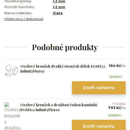
Tloušťka tyčinky:
1,2 mm
Průměr kamínku:
1,2 mm
Barva materiálu:
Zlatá
Hlídat cenu / dostupnost
Podobné produkty
Ocelový kroužek dvojitý různých délek SGSH32
194 Kč
/
ks
InfinityPierce
Skladem
Zvolit variantu
Ocelový kroužek s dvojitou řadou kamínků
7 % sleva
793 Kč
/
ks
SGSH22 InfinityPierce
Skladem
Zvolit variantu