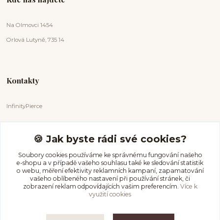
Na Olmovci 1454
Orlová Lutyně, 735 14
Kontakty
InfinityPierce
Markéta Badurová
+420 731 681 038
🍪 Jak byste rádi své cookies?
(Po-Ne, 9-18 hod.)
Soubory cookies používáme ke správnému fungování našeho
e-shopu a v případě vašeho souhlasu také ke sledování statistik
info@infinitypierce.cz
o webu, měření efektivity reklamních kampaní, zapamatování
vašeho oblíbeného nastavení při používání stránek, či
zobrazení reklam odpovídajících vašim preferencím.
Více k
využití cookies