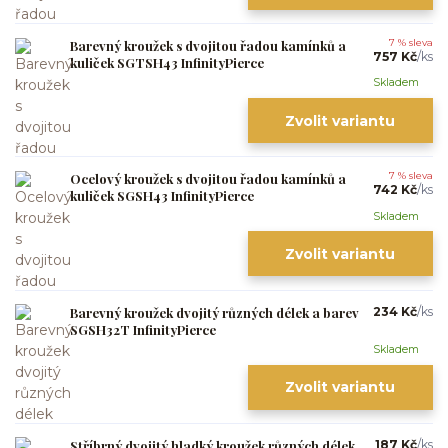
Barevný kroužek s dvojitou řadou kamínků a
7 % sleva
757 Kč
/
ks
kuliček SGTSH43 InfinityPierce
Skladem
Zvolit variantu
Ocelový kroužek s dvojitou řadou kamínků a
7 % sleva
742 Kč
/
ks
kuliček SGSH43 InfinityPierce
Skladem
Zvolit variantu
Barevný kroužek dvojitý různých délek a barev
234 Kč
/
ks
SGSH32T InfinityPierce
Skladem
Zvolit variantu
Stříbrný dvojitý hladký kroužek různých délek
187 Kč
/
ks