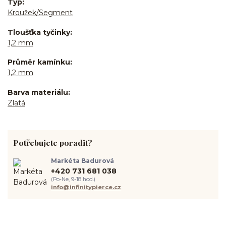
Typ
Kroužek/Segment
Tloušťka tyčinky
1,2 mm
Průměr kamínku
1,2 mm
Barva materiálu
Zlatá
Potřebujete poradit?
Markéta Badurová
+420 731 681 038
(Po-Ne, 9-18 hod.)
info@infinitypierce.cz