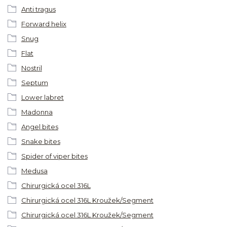
Anti tragus
Forward helix
Snug
Flat
Nostril
Septum
Lower labret
Madonna
Angel bites
Snake bites
Spider of viper bites
Medusa
Chirurgická ocel 316L
Chirurgická ocel 316L Kroužek/Segment
Chirurgická ocel 316L Kroužek/Segment