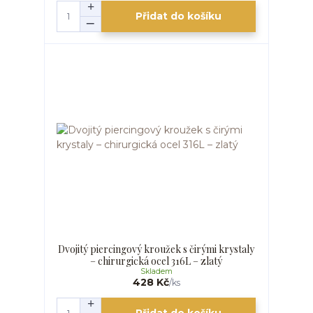
Přidat do košíku
Dvojitý piercingový kroužek s čirými krystaly
– chirurgická ocel 316L – zlatý
Skladem
428 Kč
/
ks