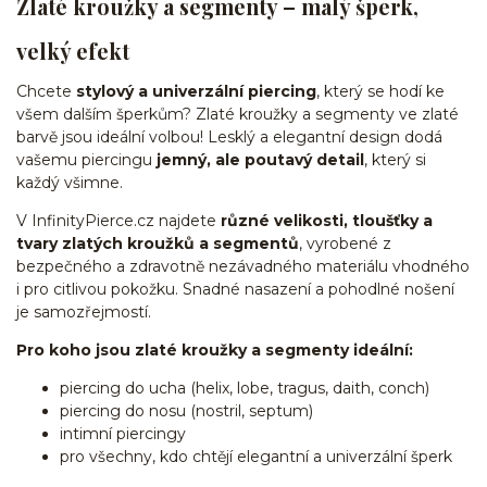
Zlaté kroužky a segmenty – malý šperk,
velký efekt
Chcete
stylový a univerzální piercing
, který se hodí ke
všem dalším šperkům? Zlaté kroužky a segmenty ve zlaté
barvě jsou ideální volbou! Lesklý a elegantní design dodá
vašemu piercingu
jemný, ale poutavý detail
, který si
každý všimne.
V InfinityPierce.cz najdete
různé velikosti, tloušťky a
tvary zlatých kroužků a segmentů
, vyrobené z
bezpečného a zdravotně nezávadného materiálu vhodného
i pro citlivou pokožku. Snadné nasazení a pohodlné nošení
je samozřejmostí.
Pro koho jsou zlaté kroužky a segmenty ideální:
piercing do ucha (helix, lobe, tragus, daith, conch)
piercing do nosu (nostril, septum)
intimní piercingy
pro všechny, kdo chtějí elegantní a univerzální šperk