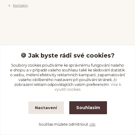
Kontakty
Pomoc & info
🍪 Jak byste rádi své cookies?
Soubory cookies používáme ke správnému fungování našeho
Průvodce velikostí
e-shopu a v případě vašeho souhlasu také ke sledování statistik
o webu, měření efektivity reklamních kampaní, zapamatování
Péče o piercing
vašeho oblíbeného nastavení při používání stránek, či
Vrácení & storno
zobrazení reklam odpovídajících vašim preferencím.
Více k
využití cookies
Doprava a platba
Souhlasím
Nastavení
Kde nás najdete
Souhlas můžete odmítnout
zde
.
Na Olmovci 1454