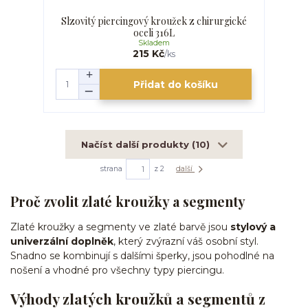
Slzovitý piercingový kroužek z chirurgické
oceli 316L
Skladem
215 Kč
/
ks
Přidat do košíku
Načíst další produkty (10)
strana
z 2
další
Proč zvolit zlaté kroužky a segmenty
Zlaté kroužky a segmenty ve zlaté barvě jsou
stylový a
univerzální doplněk
, který zvýrazní váš osobní styl.
Snadno se kombinují s dalšími šperky, jsou pohodlné na
nošení a vhodné pro všechny typy piercingu.
Výhody zlatých kroužků a segmentů z