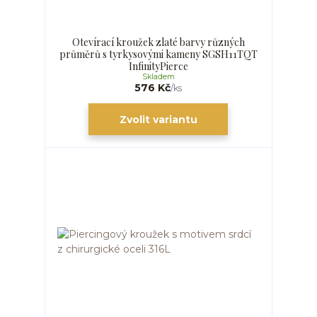
Otevírací kroužek zlaté barvy různých
průměrů s tyrkysovými kameny SGSH11TQT
InfinityPierce
Skladem
576 Kč
/
ks
Zvolit variantu