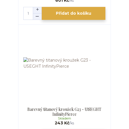
601 Kč
/
ks
Přidat do košíku
Barevný titanový kroužek G23 - USEGHT
InfinityPierce
Skladem
243 Kč
/
ks