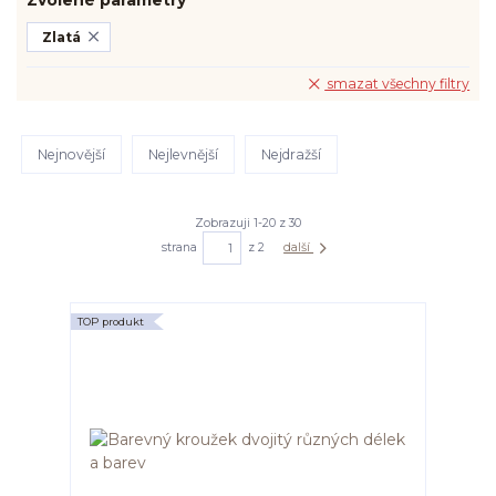
Zvolené parametry
Zlatá
smazat všechny filtry
Nejnovější
Nejlevnější
Nejdražší
Zobrazuji 1-20 z 30
strana
z 2
další
TOP produkt