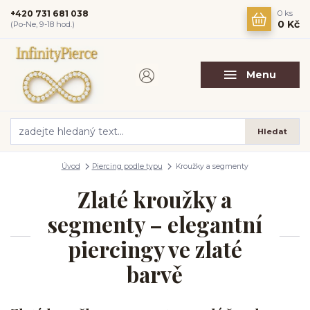
+420 731 681 038
0
ks
0 Kč
(Po-Ne, 9-18 hod.)
Menu
Hledat
Úvod
Piercing podle typu
Kroužky a segmenty
Zlaté kroužky a
segmenty – elegantní
piercingy ve zlaté
barvě