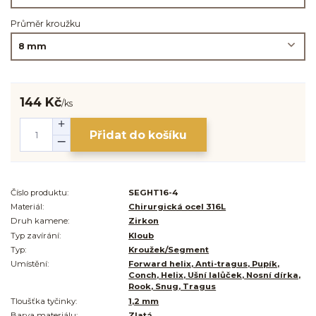
Průměr kroužku
144 Kč
/
ks
Přidat do košíku
Číslo produktu:
SEGHT16-4
Materiál:
Chirurgická ocel 316L
Druh kamene:
Zirkon
Typ zavírání:
Kloub
Typ:
Kroužek/Segment
Umístění:
Forward helix, Anti-tragus, Pupík,
Conch, Helix, Ušní lalůček, Nosní dírka,
Rook, Snug, Tragus
Tloušťka tyčinky:
1,2 mm
Barva materiálu:
Zlatá