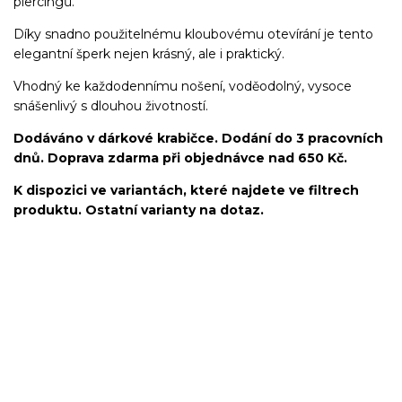
piercingů.
Díky snadno použitelnému kloubovému otevírání je tento
elegantní šperk nejen krásný, ale i praktický.
Vhodný ke každodennímu nošení, voděodolný, vysoce
snášenlivý s dlouhou životností.
Dodáváno v dárkové krabičce. Dodání do 3 pracovních
dnů. Doprava zdarma při objednávce nad 650 Kč.
K dispozici ve variantách, které najdete ve filtrech
produktu. Ostatní varianty na dotaz.
kroužek/segment/ring/segmentový kroužek/clicker/Do
ucha/pupíkovka//pupek/pupík/helix/lobe/ušní
lalůček/tragus/conch/daith/rook/anti tragus/forward
helix/snug/flat/Do nosu/nostril/septum/bridge/do rtů/lower
labret/madonna/angel bites/snake bites/spides of viper
bites/medusa/do pupíku/do pupku/do bradavky/bradavka/do
obočí/chirurgická ocel/316L