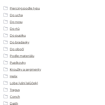
Piercing podle typu
Do ucha
Do nosu
Do rtů
Do pupíku
Do bradavky
Do obočí
Podle materiálu
Pupíkovky
Kroužky a segmenty
Helix
Lobe (ušní lalůček)
Tragus
Conch
Daith