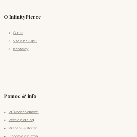
O InfinityPierce
O nás
Vše o nákupu
Kontakty
Pomoc & info
Průvodce velikostí
Péče o piercing
Vrácení & storno
Doprava a platba