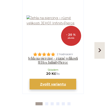
- 20 %
25 Kč
2 hodnocení
Jehla na piercing – různé velikosti
Kanyla
JEH01 InfinityPierce
I
Skladem
20 Kč
/
ks
Zvolit variantu
Zv