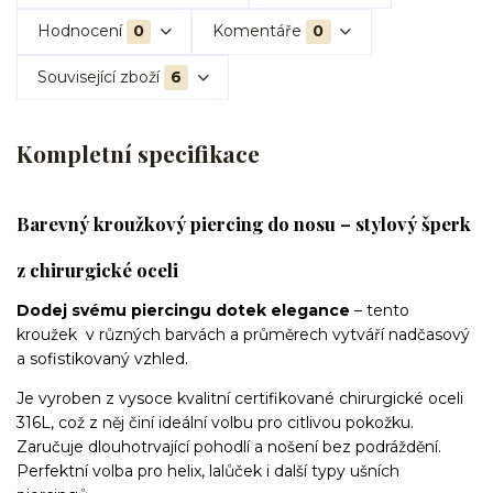
Hodnocení
0
Komentáře
0
Související zboží
6
Kompletní specifikace
Barevný kroužkový piercing do nosu – stylový šperk
z chirurgické oceli
Dodej svému piercingu dotek elegance
– tento
kroužek v různých barvách a průměrech vytváří nadčasový
a sofistikovaný vzhled.
Je vyroben z vysoce kvalitní certifikované chirurgické oceli
316L, což z něj činí ideální volbu pro citlivou pokožku.
Zaručuje dlouhotrvající pohodlí a nošení bez podráždění.
Perfektní volba pro helix, lalůček i další typy ušních