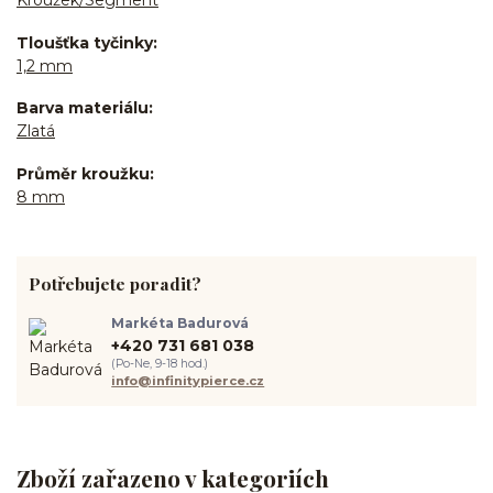
Kroužek/Segment
Tloušťka tyčinky
1,2 mm
Barva materiálu
Zlatá
Průměr kroužku
8 mm
Potřebujete poradit?
Markéta Badurová
+420 731 681 038
(Po-Ne, 9-18 hod.)
info@infinitypierce.cz
Zboží zařazeno v kategoriích