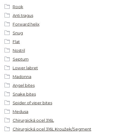
Rook
Anti tragus
Forward helix
Snug
Flat
Nostril
Septum
Lower labret
Madonna
Angel bites
Snake bites
Spider of viper bites
Medusa
Chirurgická ocel 316L
Chirurgická ocel 316L Kroužek/Segment