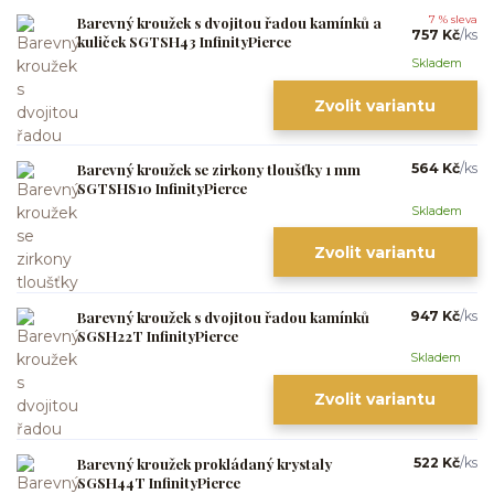
Barevný kroužek s dvojitou řadou kamínků a
7 % sleva
757 Kč
/
ks
kuliček SGTSH43 InfinityPierce
Skladem
Zvolit variantu
Barevný kroužek se zirkony tloušťky 1 mm
564 Kč
/
ks
SGTSHS10 InfinityPierce
Skladem
Zvolit variantu
Barevný kroužek s dvojitou řadou kamínků
947 Kč
/
ks
SGSH22T InfinityPierce
Skladem
Zvolit variantu
Barevný kroužek prokládaný krystaly
522 Kč
/
ks
SGSH44T InfinityPierce