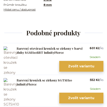
Průměr kroužku:
8 mm
Hlídat cenu / dostupnost
Podobné produkty
Barevný otevírací kroužek se zirkony v barvě
601 Kč
/
ks
duhy SGSH10RBT InfinityPierce
Skladem
Zvolit variantu
Barevný kroužek se zirkony SGTSH10
552 Kč
/
ks
InfinityPierce
Skladem
Zvolit variantu