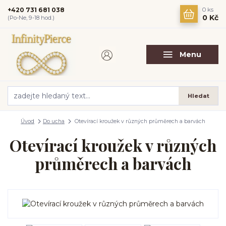
+420 731 681 038
0
ks
0 Kč
(Po-Ne, 9-18 hod.)
Menu
Hledat
Úvod
Do ucha
Otevírací kroužek v různých průměrech a barvách
Otevírací kroužek v různých
průměrech a barvách