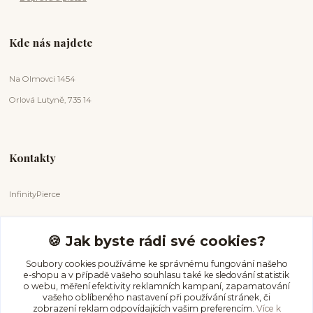
Kde nás najdete
Na Olmovci 1454
Orlová Lutyně, 735 14
Kontakty
InfinityPierce
Markéta Badurová
+420 731 681 038
🍪 Jak byste rádi své cookies?
(Po-Ne, 9-18 hod.)
Soubory cookies používáme ke správnému fungování našeho
e-shopu a v případě vašeho souhlasu také ke sledování statistik
info@infinitypierce.cz
o webu, měření efektivity reklamních kampaní, zapamatování
vašeho oblíbeného nastavení při používání stránek, či
zobrazení reklam odpovídajících vašim preferencím.
Více k