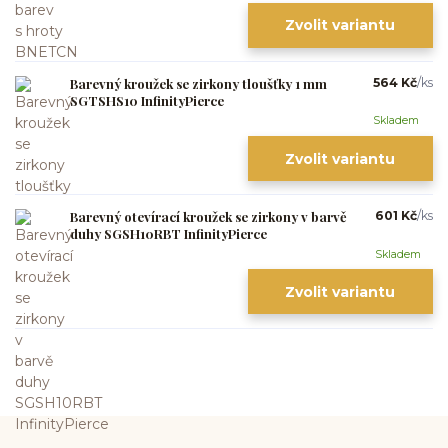
Zvolit variantu
Barevný kroužek se zirkony tloušťky 1 mm
564 Kč
/
ks
SGTSHS10 InfinityPierce
Skladem
Zvolit variantu
Barevný otevírací kroužek se zirkony v barvě
601 Kč
/
ks
duhy SGSH10RBT InfinityPierce
Skladem
Zvolit variantu