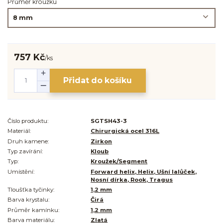
Průměr kroužku
757 Kč
/
ks
Přidat do košíku
Číslo produktu:
SGTSH43-3
Materiál:
Chirurgická ocel 316L
Druh kamene:
Zirkon
Typ zavírání:
Kloub
Typ:
Kroužek/Segment
Umístění:
Forward helix, Helix, Ušní lalůček,
Nosní dírka, Rook, Tragus
Tloušťka tyčinky:
1,2 mm
Barva krystalu:
Čirá
Průměr kamínku:
1,2 mm
Barva materiálu:
Zlatá