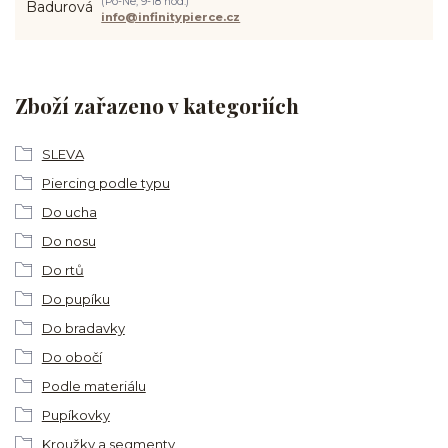
(Po-Ne, 9-18 hod.)
info@infinitypierce.cz
Zboží zařazeno v kategoriích
SLEVA
Piercing podle typu
Do ucha
Do nosu
Do rtů
Do pupíku
Do bradavky
Do obočí
Podle materiálu
Pupíkovky
Kroužky a segmenty