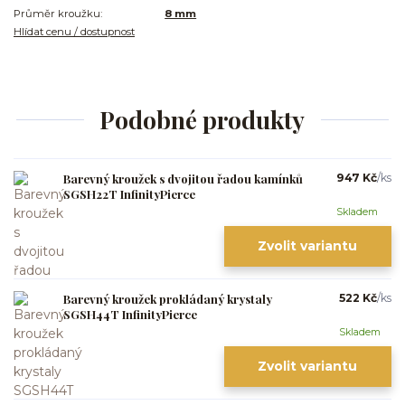
Průměr kroužku:
8 mm
Hlídat cenu / dostupnost
Podobné produkty
Barevný kroužek s dvojitou řadou kamínků
947 Kč
/
ks
SGSH22T InfinityPierce
Skladem
Zvolit variantu
Barevný kroužek prokládaný krystaly
522 Kč
/
ks
SGSH44T InfinityPierce
Skladem
Zvolit variantu