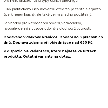
pro helix, lalůček i další typy ušních piercingů.
Díky praktickému kloubovému otevírání je tento elegantní
šperk nejen krásný, ale také velmi snadno použitelný.
Je vhodný pro každodenní nošení, voděodolný,
hypoalergenní a vysoce odolný s dlouhou životností.
Dodáváno v dárkové krabičce. Dodání do 3 pracovních
dnů. Doprava zdarma při objednávce nad 650 Kč.
K dispozici ve variantách, které najdete ve filtrech
produktu. Ostatní varianty na dotaz.
kroužek/segment/ring/segmentový kroužek/clicker/Do
ucha/pupíkovka//pupek/pupík/helix/lobe/ušní
lalůček/tragus/conch/daith/rook/anti tragus/forward
helix/snug/flat/Do nosu/nostril/septum/bridge/do rtů/lower
labret/madonna/angel bites/snake bites/spides of viper
bites/medusa/do pupíku/do pupku/do bradavky/bradavka/do
obočí/chirurgická ocel/316L