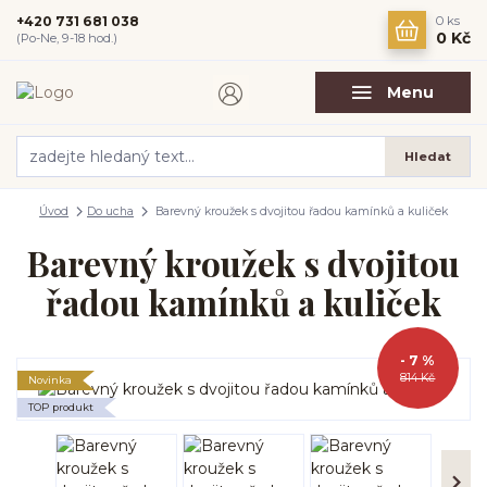
+420 731 681 038
0
ks
0 Kč
(Po-Ne, 9-18 hod.)
Menu
Hledat
Úvod
Do ucha
Barevný kroužek s dvojitou řadou kamínků a kuliček
Barevný kroužek s dvojitou
řadou kamínků a kuliček
- 7 %
814 Kč
Novinka
TOP produkt