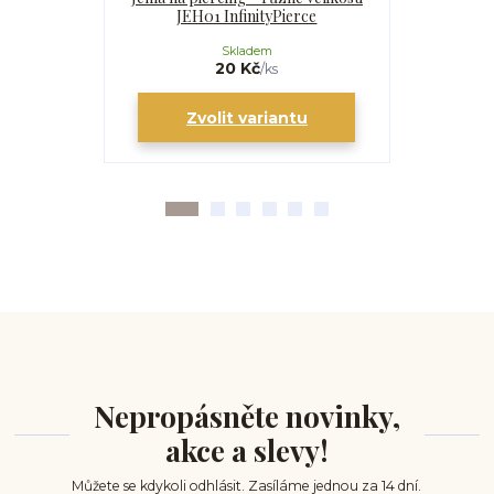
JEH01 InfinityPierce
I
Skladem
20 Kč
/
ks
Zvolit variantu
Zv
Nepropásněte novinky,
akce a slevy!
Můžete se kdykoli odhlásit. Zasíláme jednou za 14 dní.