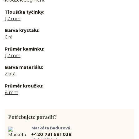
Kroužek/Segment
Tloušťka tyčinky
1,2 mm
Barva krystalu
Čirá
Průměr kamínku
1,2 mm
Barva materiálu
Zlatá
Průměr kroužku
8 mm
Potřebujete poradit?
Markéta Badurová
+420 731 681 038