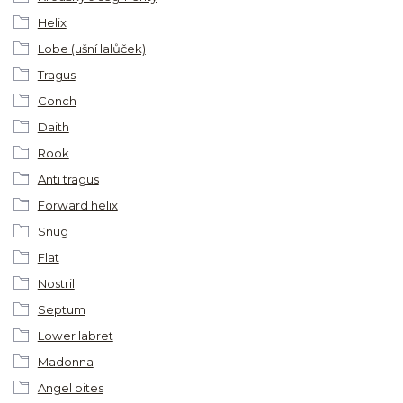
Helix
Lobe (ušní lalůček)
Tragus
Conch
Daith
Rook
Anti tragus
Forward helix
Snug
Flat
Nostril
Septum
Lower labret
Madonna
Angel bites