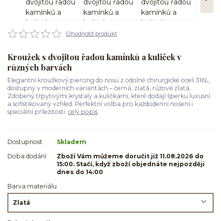
Ohodnotit produkt
Kroužek s dvojitou řadou kamínků a kuliček v
různých barvách
Elegantní kroužkový piercing do nosu z odolné chirurgické oceli 316L,
dostupný v moderních variantách – černá, zlatá, růžově zlatá.
Zdobený třpytivými krystaly a kuličkami, které dodají šperku luxusní
a sofistikovaný vzhled. Perfektní volba pro každodenní nošení i
speciální příležitosti.
celý popis
Dostupnost
Skladem
Doba dodání
Zboží Vám můžeme doručit již 11.08.2026 do
15:00. Stačí, když zboží objednáte nejpozději
dnes do 14:00
Barva materiálu