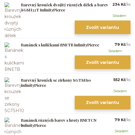
Barevný kroužek dvojitý různých délek a barev
234 Kč
/
ks
SGSH32T InfinityPierce
Skladem
Zvolit variantu
Banánek s kuličkami BNETB InfinityPierce
79 Kč
/
ks
Skladem
Zvolit variantu
Barevný kroužek se zirkony SGTSH10
552 Kč
/
ks
InfinityPierce
Skladem
Zvolit variantu
Banánek různých barev s hroty BNETCN
79 Kč
/
ks
InfinityPierce
Skladem