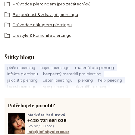
Průvodce piercingem (pro začátečníky)
Bezpečnost & zdraví při piercingu
Průvodce nákupem piercingu
Lifestyle & komunita piercingu
Štítky blogu
péče o piercing
hojení piercingu
materiál pro piercing
infekce piercingu
bezpečný materiál pro piercing
jak čistit piercing
čištění piercingu
piercing
helix piercing
bolest piercingu
typy piercingů
jak změřit piercing
výběr piercingu
tragus piercing
nosní piercing
septum piercing
módní piercing
intimní piercing
Potřebujete poradit?
hygiena piercingu
tipy pro piercing
piercing pro začátečníky
body piercing
ušní piercing
piercing rady
nový piercing
Markéta Badurová
piercing ucha
chirurgická ocel 316L
první piercing
+420 731 681 038
spravná velikost piercingu
měření piercingu
šperky do nosu
(Po-Ne, 9-18 hod.)
jak pečovat o piercing
medusa piercing
solný roztok piercing
info@infinitypierce.cz