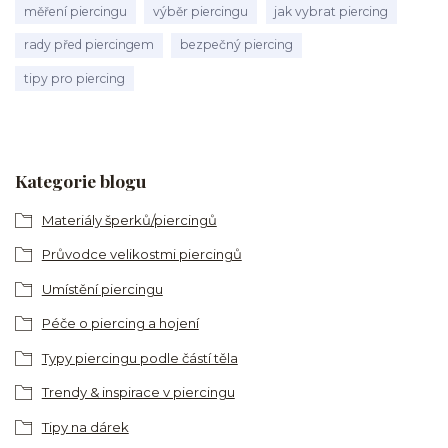
měření piercingu
výběr piercingu
jak vybrat piercing
rady před piercingem
bezpečný piercing
tipy pro piercing
Kategorie blogu
Materiály šperků/piercingů
Průvodce velikostmi piercingů
Umístění piercingu
Péče o piercing a hojení
Typy piercingu podle částí těla
Trendy & inspirace v piercingu
Tipy na dárek