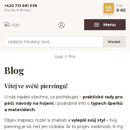
+420 731 681 038
0
ks
0 Kč
(Po-Ne, 9-18 hod.)
Menu
Hledat
Úvod
Blog
Blog
Vítej ve světě piercingů!
U nás najdeš všechno, co potřebuješ –
praktické rady pro
péči
,
návody na hojení
, i podrobné info o
typech šperků
a materiálech
.
Objev inspiraci, rozšiř si znalosti a
vylepši svůj styl
– tvůj
piercing je víc než jen ozdoba. Je to projev osobnosti. A my