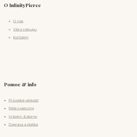
O InfinityPierce
O nás
Vše o nákupu
Kontakty
Pomoc & info
Průvodce velikostí
Péče o piercing
Vrácení & storno
Doprava a platba