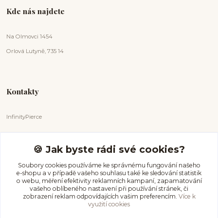
Kde nás najdete
Na Olmovci 1454
Orlová Lutyně, 735 14
Kontakty
InfinityPierce
Markéta Badurová
+420 731 681 038
🍪 Jak byste rádi své cookies?
(Po-Ne, 9-18 hod.)
Soubory cookies používáme ke správnému fungování našeho
e-shopu a v případě vašeho souhlasu také ke sledování statistik
info@infinitypierce.cz
o webu, měření efektivity reklamních kampaní, zapamatování
vašeho oblíbeného nastavení při používání stránek, či
zobrazení reklam odpovídajících vašim preferencím.
Více k
využití cookies