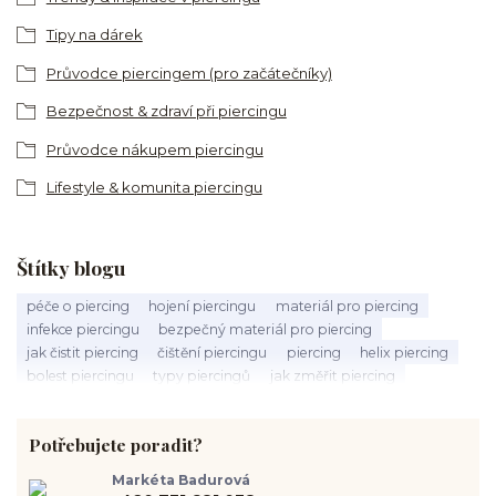
Tipy na dárek
Průvodce piercingem (pro začátečníky)
Bezpečnost & zdraví při piercingu
Průvodce nákupem piercingu
Lifestyle & komunita piercingu
Štítky blogu
péče o piercing
hojení piercingu
materiál pro piercing
infekce piercingu
bezpečný materiál pro piercing
jak čistit piercing
čištění piercingu
piercing
helix piercing
bolest piercingu
typy piercingů
jak změřit piercing
výběr piercingu
tragus piercing
nosní piercing
septum piercing
módní piercing
intimní piercing
Potřebujete poradit?
hygiena piercingu
tipy pro piercing
piercing pro začátečníky
body piercing
ušní piercing
piercing rady
nový piercing
Markéta Badurová
piercing ucha
chirurgická ocel 316L
první piercing