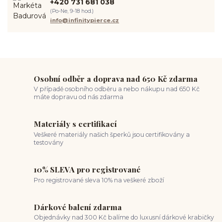
+420 731 681 038
spravná velikost piercingu
měření piercingu
šperky do nosu
(Po-Ne, 9-18 hod.)
jak pečovat o piercing
medusa piercing
solný roztok piercing
info@infinitypierce.cz
pupík
piercing tipy
body art
piercing nosu
chirurgická ocel piercing
hypoalergenní materiál
ocelové šperky
titan šperky
luxusní piercing
velikost piercingu
piercing do ucha
conch piercing
hojení piercingu do ucha
forward helix
industrial piercing
Osobní odběr a doprava nad 650 Kč zdarma
V případě osobního odběru a nebo nákupu nad 650 Kč
máte dopravu od nás zdarma
Materiály s certifikací
Veškeré materiály našich šperků jsou certifikovány a
testovány
10% SLEVA pro registrované
Pro registrované sleva 10% na veškeré zboží
Dárkové balení zdarma
Objednávky nad 300 Kč balíme do luxusní dárkové krabičky