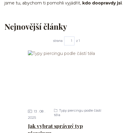
jsme tu, abychom ti pomohli vyjádřit,
kdo doopravdy jsi
.
Nejnovější články
strana
z 1
Typy piercingu podle částí
13
08
těla
2025
Jak vybrat správný typ
piercingu