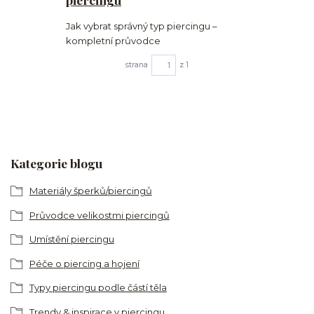
Jak vybrat správný typ piercingu –
kompletní průvodce
strana
z 1
Kategorie blogu
Materiály šperků/piercingů
Průvodce velikostmi piercingů
Umístění piercingu
Péče o piercing a hojení
Typy piercingu podle částí těla
Trendy & inspirace v piercingu