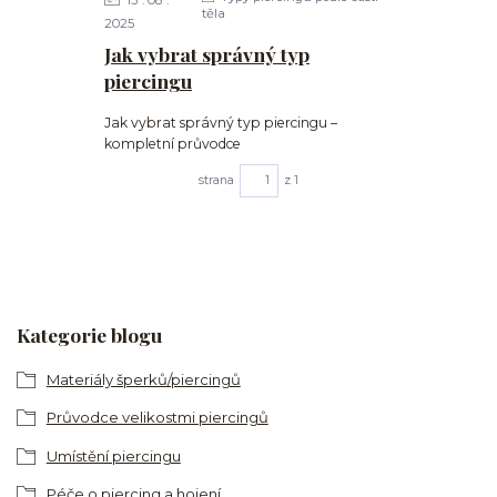
13
08
těla
2025
Jak vybrat správný typ
piercingu
Jak vybrat správný typ piercingu –
kompletní průvodce
strana
z 1
Kategorie blogu
Materiály šperků/piercingů
Průvodce velikostmi piercingů
Umístění piercingu
Péče o piercing a hojení