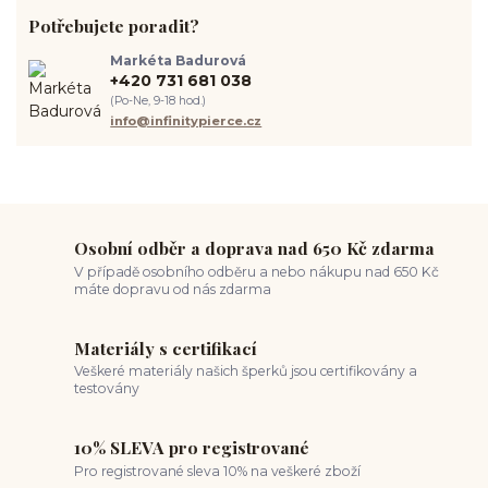
septum piercing
módní piercing
intimní piercing
Potřebujete poradit?
hygiena piercingu
tipy pro piercing
piercing pro začátečníky
body piercing
ušní piercing
piercing rady
nový piercing
Markéta Badurová
piercing ucha
chirurgická ocel 316L
první piercing
+420 731 681 038
spravná velikost piercingu
měření piercingu
šperky do nosu
(Po-Ne, 9-18 hod.)
jak pečovat o piercing
medusa piercing
solný roztok piercing
info@infinitypierce.cz
pupík
piercing tipy
body art
piercing nosu
chirurgická ocel piercing
hypoalergenní materiál
ocelové šperky
titan šperky
luxusní piercing
velikost piercingu
piercing do ucha
conch piercing
hojení piercingu do ucha
forward helix
industrial piercing
Osobní odběr a doprava nad 650 Kč zdarma
V případě osobního odběru a nebo nákupu nad 650 Kč
máte dopravu od nás zdarma
Materiály s certifikací
Veškeré materiály našich šperků jsou certifikovány a
testovány
10% SLEVA pro registrované
Pro registrované sleva 10% na veškeré zboží