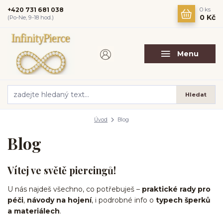
+420 731 681 038
0
ks
0 Kč
(Po-Ne, 9-18 hod.)
Menu
Hledat
Úvod
Blog
Blog
Vítej ve světě piercingů!
U nás najdeš všechno, co potřebuješ –
praktické rady pro
péči
,
návody na hojení
, i podrobné info o
typech šperků
a materiálech
.