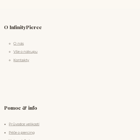
O InfinityPierce
O nás
Vše o nákupu
Kontakty
Pomoc & info
Průvodce velikostí
Péče o piercing