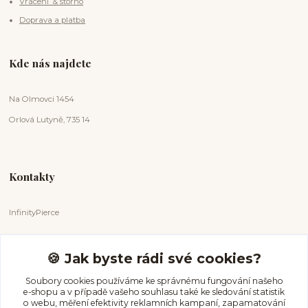
Vrácení & storno
Doprava a platba
Kde nás najdete
Na Olmovci 1454
Orlová Lutyně, 735 14
Kontakty
InfinityPierce
Markéta Badurová
+420 731 681 038
🍪 Jak byste rádi své cookies?
(Po-Ne, 9-18 hod.)
Soubory cookies používáme ke správnému fungování našeho
e-shopu a v případě vašeho souhlasu také ke sledování statistik
info@infinitypierce.cz
o webu, měření efektivity reklamních kampaní, zapamatování