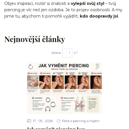
Objev inspiraci, rozšiř si znalosti a
vylepši svůj styl
– tvůj
piercing je víc než jen ozdoba. Je to projev osobnosti. A my
jsme tu, abychom ti pomohli vyjádřit,
kdo doopravdy jsi
.
Nejnovější články
strana
z 1
17
05
2026
Péče o piercing a hojení
Jak vyměnit piercing bez