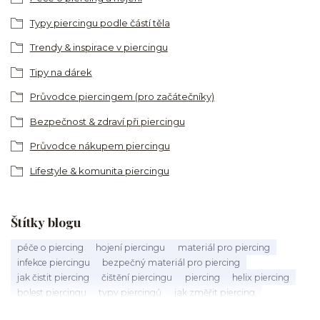
Typy piercingu podle částí těla
Trendy & inspirace v piercingu
Tipy na dárek
Průvodce piercingem (pro začátečníky)
Bezpečnost & zdraví při piercingu
Průvodce nákupem piercingu
Lifestyle & komunita piercingu
Štítky blogu
péče o piercing
hojení piercingu
materiál pro piercing
infekce piercingu
bezpečný materiál pro piercing
jak čistit piercing
čištění piercingu
piercing
helix piercing
bolest piercingu
typy piercingů
jak změřit piercing
výběr piercingu
tragus piercing
nosní piercing