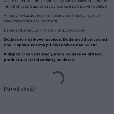
sázíte na jistotu, tenhle kousek by vám v kolekci rozhodně
neměl chybět. Stačí přidat do košíku a pokračovat k platbě!
Vhodný ke každodennímu nošení, voděodolný, vysoce
snášenlivý s dlouhou životností.
Banánek/Banán/Belly vhodný do pupík/pupek
Dodáváno v dárkové krabičce. Dodání do 3 pracovních
dnů. Doprava zdarma při objednávce nad 650 Kč.
K dispozici ve variantách, které najdete ve filtrech
produktu. Ostatní varianty na dotaz.
Původ zboží