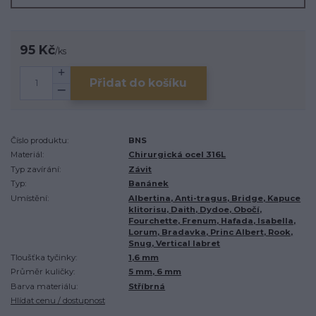
95 Kč
/
ks
Přidat do košíku
Číslo produktu:
BNS
Materiál:
Chirurgická ocel 316L
Typ zavírání:
Závit
Typ:
Banánek
Umístění:
Albertina, Anti-tragus, Bridge, Kapuce
klitorisu, Daith, Dydoe, Obočí,
Fourchette, Frenum, Hafada, Isabella,
Lorum, Bradavka, Princ Albert, Rook,
Snug, Vertical labret
Tloušťka tyčinky:
1,6 mm
Průměr kuličky:
5 mm, 6 mm
Barva materiálu:
Stříbrná
Hlídat cenu / dostupnost