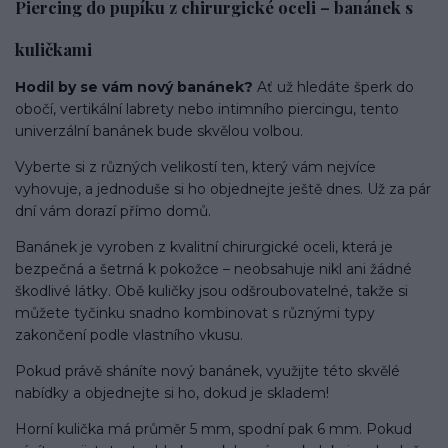
Piercing do pupíku z chirurgické oceli – banánek s
kuličkami
Hodil by se vám nový banánek?
Ať už hledáte šperk do
obočí, vertikální labrety nebo intimního piercingu, tento
univerzální banánek bude skvělou volbou.
Vyberte si z různých velikostí ten, který vám nejvíce
vyhovuje, a jednoduše si ho objednejte ještě dnes. Už za pár
dní vám dorazí přímo domů.
Banánek je vyroben z kvalitní chirurgické oceli, která je
bezpečná a šetrná k pokožce – neobsahuje nikl ani žádné
škodlivé látky. Obě kuličky jsou odšroubovatelné, takže si
můžete tyčinku snadno kombinovat s různými typy
zakončení podle vlastního vkusu.
Pokud právě sháníte nový banánek, využijte této skvělé
nabídky a objednejte si ho, dokud je skladem!
Horní kulička má průměr 5 mm, spodní pak 6 mm. Pokud