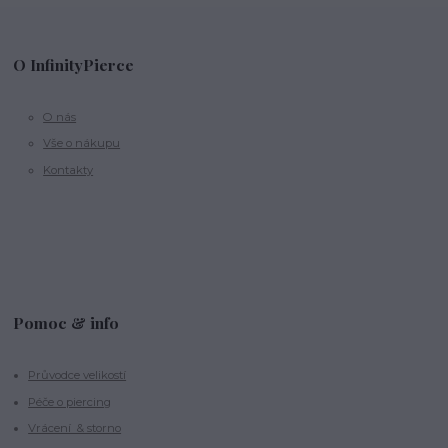
O InfinityPierce
O nás
Vše o nákupu
Kontakty
Pomoc & info
Průvodce velikostí
Péče o piercing
Vrácení & storno