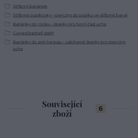
Stříbrný banánek
Stříbrné pupíkovky – piercing do pupíku ve stříbrné barvě
Banánky do rooku – šperky pro horní část ucha
Curved barbell daith
Banánky do anti-tragusu – zakřivené šperky pro piercing
ucha
Související
6
zboží