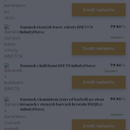
Zvolit variantu
Banánek různých barev s hroty BNETCN
79 Kč
/
ks
InfinityPierce
Skladem
Zvolit variantu
Banánek s kuličkami BNETB InfinityPierce
79 Kč
/
ks
Skladem
Zvolit variantu
Banánek s kamínkem (curved barbell) po obou
90 Kč
/
ks
stranách v různých barvách krystalu BNEJB25
InfinityPierce
Skladem
Zvolit variantu