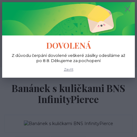
+420 731 681 038
0
ks
0 Kč
(Po-Ne, 9-18 hod.)
Menu
DOVOLENÁ
Z důvodu čerpání dovolené veškeré zásilky odesíláme až
Hledat
po 8.8. Děkujeme za pochopení
Zavřít
Úvod
Do pupíku
Banánek s kuličkami BNS InfinityPierce
Banánek s kuličkami BNS
InfinityPierce