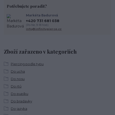
Potřebujete poradit?
Markéta Badurová
+420 731 681 038
(Po-Ne, 9-18 hod.)
info@infinitypierce.cz
Zboží zařazeno v kategoriích
Piercing podle typu
Do ucha
Do nosu
Do rtů
Do pupíku
Do bradavky
Do jazyka