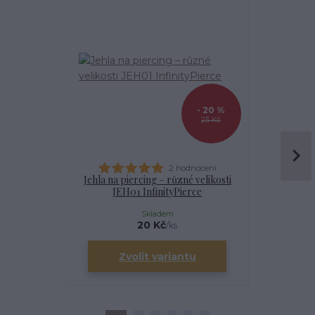
- 20 %
25 Kč
2 hodnocení
Jehla na piercing – různé velikosti
Kanyla
JEH01 InfinityPierce
I
Skladem
20 Kč
/
ks
Zvolit variantu
Zv