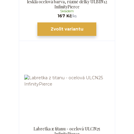
lesklá ocelová barva, různé délky ULBIN12
InfinityPierce
Skladem
167 Kč
/
ks
Zvolit variantu
Labretka z titanu - ocelová ULCN25
InfinityPierce