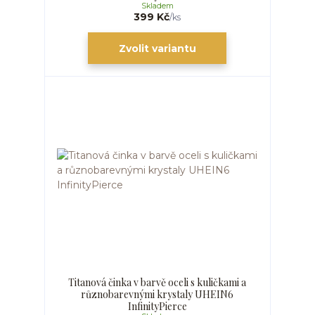
Skladem
399 Kč
/
ks
Zvolit variantu
Titanová činka v barvě oceli s kuličkami a
různobarevnými krystaly UHEIN6
InfinityPierce