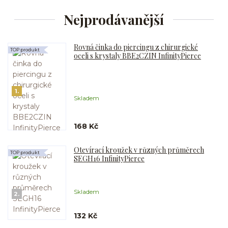
Nejprodávanější
Rovná činka do piercingu z chirurgické
TOP produkt
oceli s krystaly BBE2CZIN InfinityPierce
1.
Skladem
168 Kč
Otevírací kroužek v různých průměrech
TOP produkt
SEGH16 InfinityPierce
Skladem
2.
132 Kč