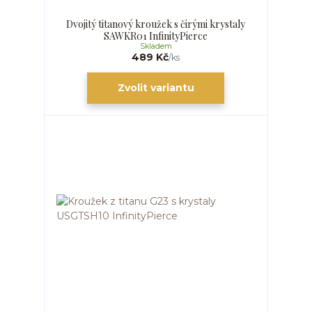
Dvojitý titanový kroužek s čirými krystaly
SAWKR01 InfinityPierce
Skladem
489 Kč
/
ks
Zvolit variantu