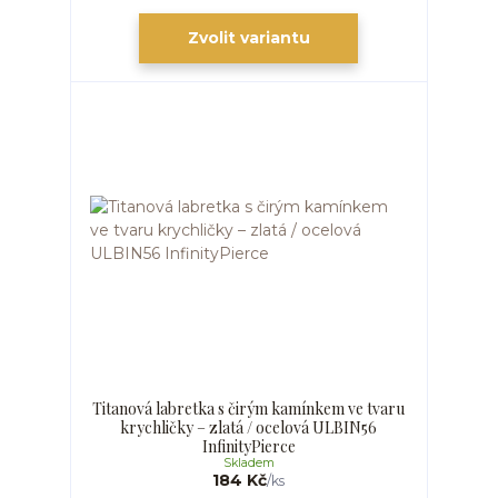
Zvolit variantu
Titanová labretka s čirým kamínkem ve tvaru
krychličky – zlatá / ocelová ULBIN56
InfinityPierce
Skladem
184 Kč
/
ks