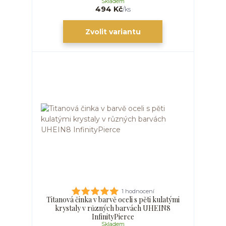
Skladem
494 Kč
/
ks
Zvolit variantu
1 hodnocení
Titanová činka v barvě oceli s pěti kulatými
krystaly v různých barvách UHEIN8
InfinityPierce
Skladem