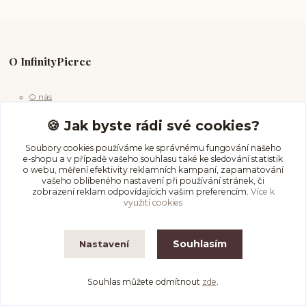
O InfinityPierce
O nás
Vše o nákupu
🍪 Jak byste rádi své cookies?
Kontakty
Soubory cookies používáme ke správnému fungování našeho
e-shopu a v případě vašeho souhlasu také ke sledování statistik
o webu, měření efektivity reklamních kampaní, zapamatování
vašeho oblíbeného nastavení při používání stránek, či
zobrazení reklam odpovídajících vašim preferencím.
Více k
využití cookies
Pomoc & info
Souhlasím
Nastavení
Průvodce velikostí
Souhlas můžete odmítnout
zde
.
Péče o piercing