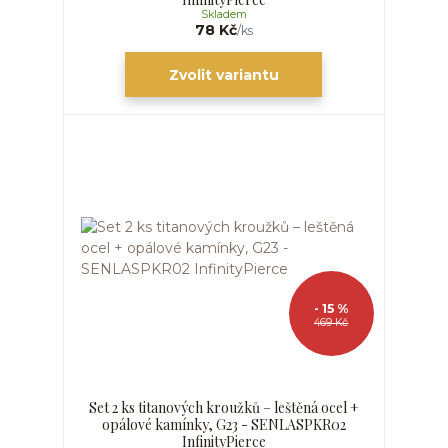
Skladem
78 Kč
/
ks
Zvolit variantu
- 15 %
469 Kč
Set 2 ks titanových kroužků – leštěná ocel +
opálové kamínky, G23 - SENLASPKR02
InfinityPierce