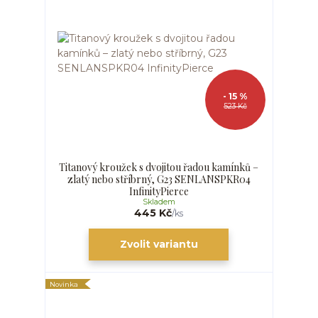
- 15 %
523 Kč
Titanový kroužek s dvojitou řadou kamínků –
zlatý nebo stříbrný, G23 SENLANSPKR04
InfinityPierce
Skladem
445 Kč
/
ks
Zvolit variantu
Novinka