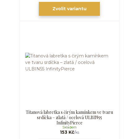
Zvolit variantu
Titanová labretka s čirým kamínkem ve tvaru
srdíčka – zlatá / ocelová ULBIN55
InfinityPierce
Skladem
153 Kč
/
ks