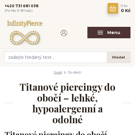
+420 731 681 038
0
ks
0 Kč
(Po-Ne, 9-18 hod.)
Menu
Hledat
Úvod
Do obočí
Titanové piercingy do
obočí – lehké,
hypoalergenní a
odolné
Titanové piercingy do obočí –