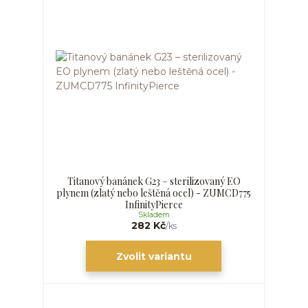
Titanový banánek G23 – sterilizovaný EO
plynem (zlatý nebo leštěná ocel) - ZUMCD775
InfinityPierce
Skladem
282 Kč
/
ks
Zvolit variantu