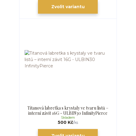
Zvolit variantu
Titanová labretka s krystaly ve tvaru listů –
interní závit 16G - ULBIN30 InfinityPierce
Skladem
500 Kč
/
ks
Zvolit variantu