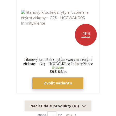
- 15 %
462 Kč
Titanový kroužek s rytým vzorem a čirými
zirkony – G23 - HCCWAKR05 InfinityPierce
Skladem
393 Kč
/
ks
Zvolit variantu
Načíst další produkty (16)
strana
z 2
další