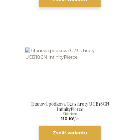
Titanová podkova G23 s hroty UCB18CN
InfinityPierce
Skladem
110 Kč
/
ks
Zvolit variantu