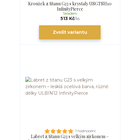
Kroužek z titanu G23 s krystaly USGTSH10
InfinityPierce
Skladem
513 Kč
/
ks
Zvolit variantu
1 hodnocení
Labret z titanu G23 s velkým zirkonem –