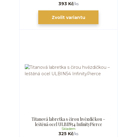
393 Kč
/
ks
Zvolit variantu
Titanová labretka s čirou hvězdičkou –
leštěná ocel ULBIN54 InfinityPierce
Skladem
325 Kč
/
ks