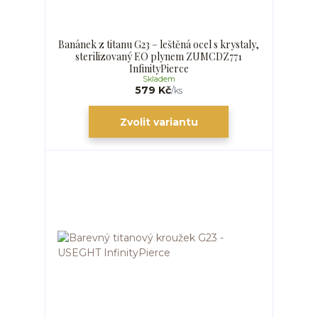
Banánek z titanu G23 – leštěná ocel s krystaly,
sterilizovaný EO plynem ZUMCDZ771
InfinityPierce
Skladem
579 Kč
/
ks
Zvolit variantu