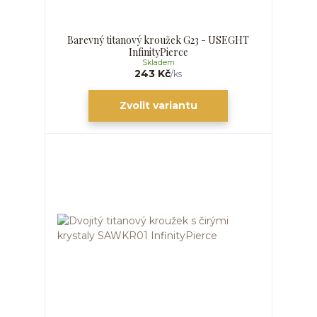
Barevný titanový kroužek G23 - USEGHT
InfinityPierce
Skladem
243 Kč
/
ks
Zvolit variantu