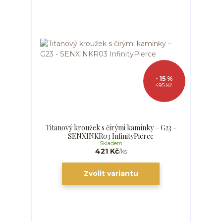
- 15 %
495 Kč
Titanový kroužek s čirými kamínky – G23 -
SENXINKR03 InfinityPierce
Skladem
421 Kč
/
ks
Zvolit variantu